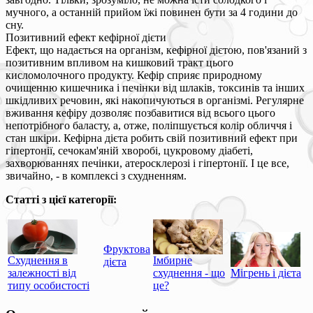
мучного, а останній прийом їжі повинен бути за 4 години до
сну.
Позитивний ефект кефірної дієти
Ефект, що надається на організм, кефірної дієтою, пов'язаний з
позитивним впливом на кишковий тракт цього
кисломолочного продукту. Кефір сприяє природному
очищенню кишечника і печінки від шлаків, токсинів та інших
шкідливих речовин, які накопичуються в організмі. Регулярне
вживання кефіру дозволяє позбавитися від всього цього
непотрібного баласту, а, отже, поліпшується колір обличчя і
стан шкіри. Кефірна дієта робить свій позитивний ефект при
гіпертонії, сечокам'яній хворобі, цукровому діабеті,
захворюваннях печінки, атеросклерозі і гіпертонії. І це все,
звичайно, - в комплексі з схудненням.
Статті з цієї категорії:
Фруктова
Схуднення в
Імбирне
дієта
залежності від
схуднення - що
Мігрень і дієта
типу особистості
це?