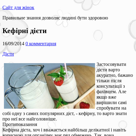
Сайт для жінок
Правильне знання дозволяє людині бути здоровою
Кефірні дієти
16/09/2014
0 комментария
Дієти
Застосовувати
дієти варто
акуратно, бажано
тільки після
консультації з
фахівцем. Але
якщо вже
вирішили самі
спробувати на
собі одну з самих популярних дієт, - кефірну, то варто знати
про неї все найголовніше.
Протипоказання
Кефірна дієта, хоч і вважається найбільш делікатної і навіть
корисною для організму, має ряд обмежень. Так, вона