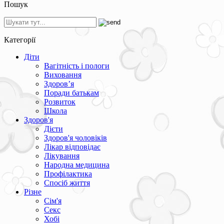
Пошук
Категорії
Діти
Вагітність і пологи
Виховання
Здоров’я
Поради батькам
Розвиток
Школа
Здоров'я
Дієти
Здоров'я чоловіків
Лікар відповідає
Лікування
Народна медицина
Профілактика
Спосіб життя
Різне
Сім'я
Секс
Хобі