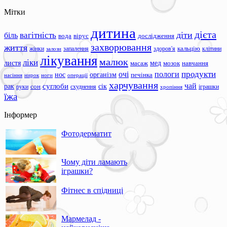
Мітки
дитина
дієта
вагітність
діти
біль
вода
вірус
дослідження
захворювання
життя
жінки
запалення
здоров'я
кальцію
клітини
залози
лікування
малюк
ліки
листя
мед
масаж
мозок
навчання
продукти
очі
пологи
нос
організм
печінка
ноги
операції
насіння
нирок
харчування
чай
суглоби
сік
рак
сон
руки
схуднення
іграшки
хропіння
їжа
Інформер
Фотодерматит
Чому діти ламають
іграшки?
Фітнес в спідниці
Мармелад -