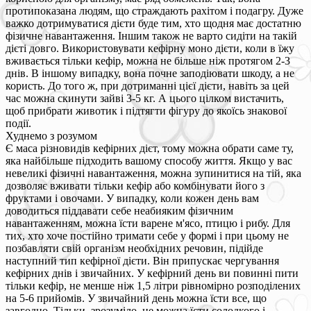
протипоказана людям, що страждають рахітом і подагру. Дуже
важко дотримуватися дієти буде тим, хто щодня має достатню
фізичне навантаження. Іншим також не варто сидіти на такій
дієті довго. Використовувати кефірну моно дієти, коли в їжу
вживається тільки кефір, можна не більше ніж протягом 2-3
днів. В іншому випадку, вона почне заподіювати шкоду, а не
користь. До того ж, при дотриманні цієї дієти, навіть за цей
час можна скинути зайві 3-5 кг. А цього цілком вистачить,
щоб прибрати животик і підтягти фігуру до якоїсь знакової
події.
Худнемо з розумом
Є маса різновидів кефірних дієт, тому можна обрати саме ту,
яка найбільше підходить вашому способу життя. Якщо у вас
невеликі фізичні навантаження, можна зупинитися на тій, яка
дозволяє вживати тільки кефір або комбінувати його з
фруктами і овочами. У випадку, коли кожен день вам
доводиться піддавати себе неабияким фізичним
навантаженням, можна їсти варене м'ясо, птицю і рибу. Для
тих, хто хоче постійно тримати себе у формі і при цьому не
позбавляти свій організм необхідних речовин, підійде
наступний тип кефірної дієти. Він припускає чергування
кефірних днів і звичайних. У кефірний день ви повинні пити
тільки кефір, не менше ніж 1,5 літри рівномірно розподілених
на 5-6 прийомів. У звичайний день можна їсти все, що
завгодно. Тільки, зрозуміло, не можна їсти солодкого і