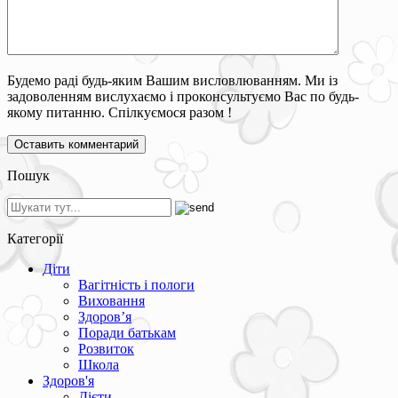
Будемо раді будь-яким Вашим висловлюванням. Ми із
задоволенням вислухаємо і проконсультуємо Вас по будь-
якому питанню. Спілкуємося разом !
Пошук
Категорії
Діти
Вагітність і пологи
Виховання
Здоров’я
Поради батькам
Розвиток
Школа
Здоров'я
Дієти