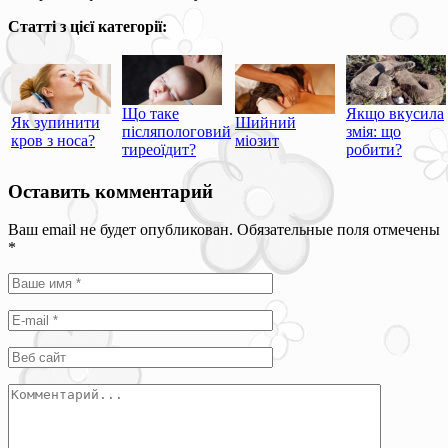
Статті з цієї категорії:
Що таке
Якщо вкусила
Як зупинити
Шийний
післяпологовий
змія: що
кров з носа?
міозит
тиреоїдит?
робити?
Оставить комментарий
Ваш email не будет опубликован. Обязательные поля отмечены
*