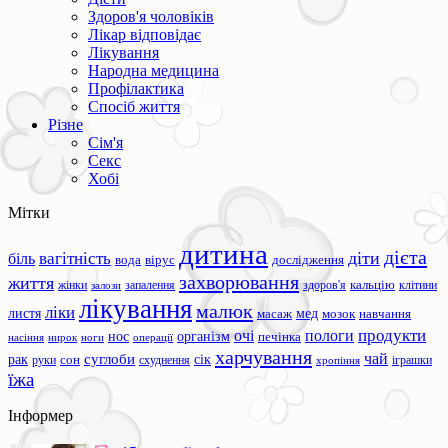
Здоров'я чоловіків
Лікар відповідає
Лікування
Народна медицина
Профілактика
Спосіб життя
Різне
Сім'я
Секс
Хобі
Мітки
дитина
дієта
вагітність
діти
біль
вода
вірус
дослідження
захворювання
життя
жінки
запалення
здоров'я
кальцію
клітини
залози
лікування
малюк
ліки
листя
мед
масаж
мозок
навчання
продукти
очі
пологи
нос
організм
печінка
ноги
операції
насіння
нирок
харчування
чай
суглоби
сік
рак
сон
руки
схуднення
іграшки
хропіння
їжа
Інформер