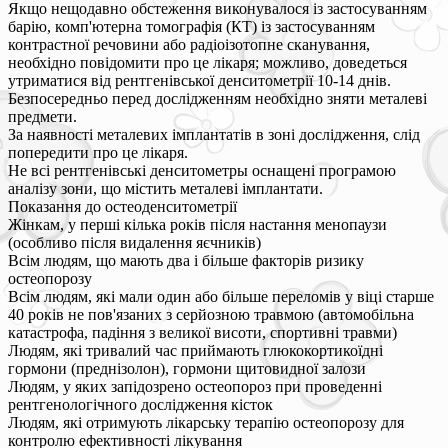
Якщо нещодавно обстеження виконувалося із застосуванням
барію, комп'ютерна томографія (КТ) із застосуванням
контрастної речовини або радіоізотопне сканування,
необхідно повідомити про це лікаря; можливо, доведеться
утриматися від рентгенівської денситометрії 10-14 днів.
Безпосередньо перед дослідженням необхідно зняти металеві
предмети.
За наявності металевих імплантатів в зоні дослідження, слід
попередити про це лікаря.
Не всі рентгенівські денситометры оснащені програмою
аналізу зони, що містить металеві імплантати.
Показання до остеоденситометрії
Жінкам, у перші кілька років після настання менопаузи
(особливо після видалення яєчників)
Всім людям, що мають два і більше факторів ризику
остеопорозу
Всім людям, які мали один або більше переломів у віці старше
40 років не пов'язаних з серйозною травмою (автомобільна
катастрофа, падіння з великої висоти, спортивні травми)
Людям, які тривалий час приймають глюкокортикоїдні
гормони (преднізолон), гормони щитовидної залози
Людям, у яких запідозрено остеопороз при проведенні
рентгенологічного дослідження кісток
Людям, які отримують лікарську терапію остеопорозу для
контролю ефективності лікування