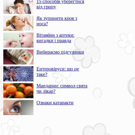
15 способів уберегтися
від грипу
Як зупинити кров з
носа?
Вітаміни з аптеки:
вигадки і правда
Вибираємо підгузники
Ентеровіруси: що це
таке?
Мандарин: символ свята
чи лікар?
Ознаки катаракти