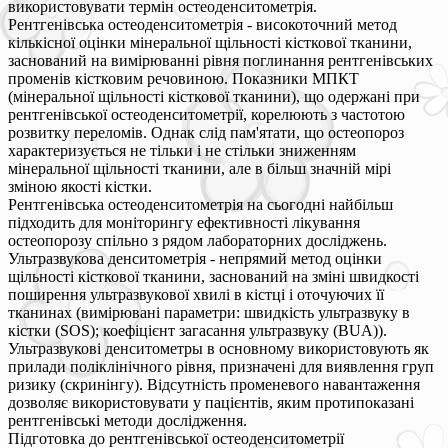
використовувати термін остеоденситометрія.
Рентгенівська остеоденситометрія - високоточний метод
кількісної оцінки мінеральної щільності кісткової тканини,
заснований на вимірюванні рівня поглинання рентгенівських
променів кістковим речовиною. Показники МПКТ
(мінеральної щільності кісткової тканини), що одержані при
рентгенівської остеоденситометрії, корелюють з частотою
розвитку переломів. Однак слід пам'ятати, що остеопороз
характеризується не тільки і не стільки зниженням
мінеральної щільності тканини, але в більш значній мірі
зміною якості кістки.
Рентгенівська остеоденситометрія на сьогодні найбільш
підходить для моніторингу ефективності лікування
остеопорозу спільно з рядом лабораторних досліджень.
Ультразвукова денситометрія - непрямий метод оцінки
щільності кісткової тканини, заснований на зміні швидкості
поширення ультразвукової хвилі в кістці і оточуючих її
тканинах (вимірювані параметри: швидкість ультразвуку в
кістки (SOS); коефіцієнт загасання ультразвуку (BUA)).
Ультразвукові денситометры в основному використовують як
прилади поліклінічного рівня, призначені для виявлення груп
ризику (скринінгу). Відсутність променевого навантаження
дозволяє використовувати у пацієнтів, яким протипоказані
рентгенівські методи дослідження.
Підготовка до рентгенівської остеоденситометрії