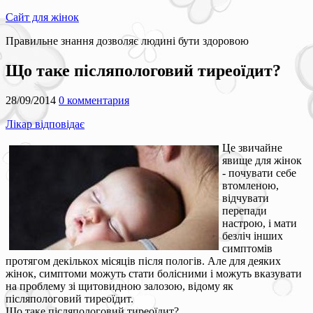
Сайт для жінок
Правильне знання дозволяє людині бути здоровою
Що таке післяпологовий тиреоїдит?
28/09/2014
0 комментария
Лікар відповідає
Це звичайне
явище для жінок
- почувати себе
втомленою,
відчувати
перепади
настрою, і мати
безліч інших
симптомів
протягом декількох місяців після пологів. Але для деяких
жінок, симптоми можуть стати болісними і можуть вказувати
на проблему зі щитовидною залозою, відому як
післяпологовий тиреоїдит.
Що таке післяпологовий тиреоїдит?