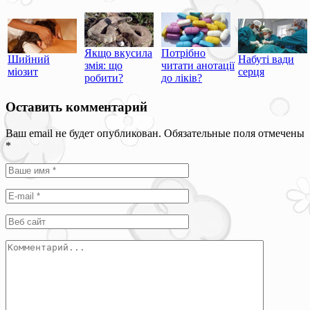
Якщо вкусила
Потрібно
Шийний
Набуті вади
змія: що
читати анотації
міозит
серця
робити?
до ліків?
Оставить комментарий
Ваш email не будет опубликован. Обязательные поля отмечены
*