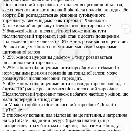
Післяпологовий тиреоїдит це запалення щитовидної залози,
яке спочатку виникає в перший рік після пологів, викидня або
аборту. Він розглядається як різновид аутоімунного
тиреоїдиту, також відомого як тиреоїдит Хашимото.
Хто схильний до ризику післяпологового тиреоїдиту?
У будь-якої жінки, після вагітності може виникнути
післяпологовий тиреоїдит, і цей стан є досить поширеним.
Підраховано, що у близько 7 -8% жінок розвивається цей стан.
Ризики вище у жінок з наступними умовами і маркерами
щитовидної залози:
У 25% жінок з цукровим діабетом 1 типу розвивається
післяпологовий тиреоїдит.
У 25% жінок з підвищеними антитиреоїдну антитілами і з
нормальними рівнями гормонів щитовидної залози може
розвинутися післяпологовий тиреоїдит.
У 50% жінок з підвищеними антитілами до тиреопероксидазе
(анти-ТПО) може розвинутися післяпологовий тиреоїдит
Післяпологовий тиреоїдит також набагато частіше у жінок, що
мали попередній епізод стану.
чи Можна запобігти післяпологовий тиреоїдит? Деталі з
UpToDate
В глибокому копанні для відповіді на це питання, я натрапила
на UpToDate - надійний ресурс (правда платний), що
використовуються багатьма лікарями, лікуючими жінок, у
яких розвиваються проблеми зі щитовидною залозою після