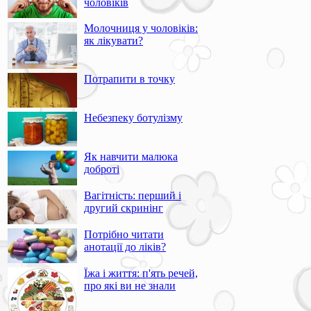
чоловіків
Молочниця у чоловіків:
як лікувати?
Потрапити в точку
Небезпеку ботулізму
Як навчити малюка
доброті
Вагітність: перший і
другий скринінг
Потрібно читати
анотації до ліків?
Їжа і життя: п'ять речей,
про які ви не знали