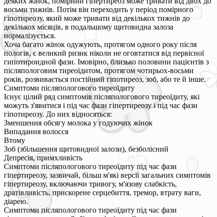
деяких жінок, помірний гіпертиреоз може тривати від двох до
восьми тижнів. Потім він переходить у період помірного
гіпотиреозу, який може тривати від декількох тижнів до
декількох місяців, в подальшому щитовидна залоза
нормалізується.
Хоча багато жінок одужують, протягом одного року після
пологів, є великий ризик ніколи не оговтатися від первісної
гипотироидной фази. Імовірно, близько половини пацієнтів з
післяпологовим тиреоїдитом, протягом чотирьох-восьми
років, розвивається постійний гіпотиреоз, зоб, або те й інше.
Симптоми післяпологового тиреоїдиту
Існує цілий ряд симптомів післяпологового тиреоїдиту, які
можуть з'явитися і під час фази гіпертиреозу і під час фази
гіпотиреозу. До них відносяться:
Зменшення обсягу молока у годуючих жінок
Випадання волосся
Втому
Зоб (збільшення щитовидної залози), безболісний
Депресія, примхливість
Симптоми післяпологового тиреоїдиту під час фази
гіпертиреозу, зазвичай, більш м'які версії загальних симптомів
гіпертиреозу, включаючи тривогу, м'язову слабкість,
дратівливість, прискорене серцебиття, тремор, втрату ваги,
діарею.
Симптоми післяпологового тиреоїдиту під час фази