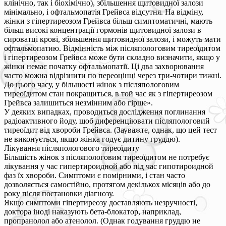
клінічно, так і біохімічно), збільшення щитовидної залози
мінімально, і офтальмопатія Грейвса відсутня. На відміну,
жінки з гіпертиреозом Грейвса більш симптоматичні, мають
більш високі концентрації гормонів щитовидної залози в
сироватці крові, збільшення щитовидної залози, і можуть мати
офтальмопатию. Відмінність між післяпологовим тиреоїдитом
і гіпертиреозом Грейвса може бути складно визначити, якщо у
жінки немає початку офтальмопатії. Ці два захворювання
часто можна відрізнити по переоцінці через три-чотири тижні.
До цього часу, у більшості жінок з післяпологовим
тиреоїдитом стан покращиться, в той час як з гіпертиреозом
Грейвса залишиться незмінним або гірше».
У деяких випадках, проводиться дослідження поглинання
радіоактивного йоду, щоб диференціювати післяпологовий
тиреоїдит від хвороби Грейвса. (Зауважте, однак, що цей тест
не виконується, якщо жінка годує дитину груддю).
Лікування післяпологового тиреоїдиту
Більшість жінок з післяпологовим тиреоїдитом не потребує
лікування у час гипертироидной або під час гипотироидной
фаз їх хвороби. Симптоми є помірними, і стан часто
дозволяється самостійно, протягом декількох місяців або до
року після постановки діагнозу.
Якщо симптоми гіпертиреозу доставляють незручності,
доктора іноді наказують бета-блокатор, наприклад,
пропранолол або атенолол. (Однак годування груддю не