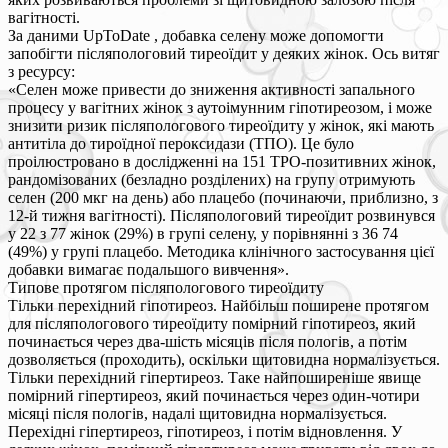
вагітності.
За даними UpToDate , добавка селену може допомогти
запобігти післяпологовий тиреоїдит у деяких жінок. Ось витяг
з ресурсу:
«Селен може привести до зниження активності запального
процесу у вагітних жінок з аутоімунним гіпотиреозом, і може
знизити ризик післяпологового тиреоїдиту у жінок, які мають
антитіла до тироїдної пероксидази (ТПО). Це було
проілюстровано в дослідженні на 151 ТРО-позитивних жінок,
рандомізованих (безладно розділених) на групу отримують
селен (200 мкг на день) або плацебо (починаючи, приблизно, з
12-й тижня вагітності). Післяпологовий тиреоїдит розвинувся
у 22 з 77 жінок (29%) в групі селену, у порівнянні з 36 74
(49%) у групі плацебо. Методика клінічного застосування цієї
добавки вимагає подальшого вивчення».
Типове протягом післяпологового тиреоїдиту
Тільки перехідний гіпотиреоз. Найбільш поширене протягом
для післяпологового тиреоїдиту помірний гіпотиреоз, який
починається через два-шість місяців після пологів, а потім
дозволяється (проходить), оскільки щитовидна нормалізується.
Тільки перехідний гіпертиреоз. Таке найпоширеніше явище
помірний гіпертиреоз, який починається через один-чотири
місяці після пологів, надалі щитовидна нормалізується.
Перехідні гіпертиреоз, гіпотиреоз, і потім відновлення. У