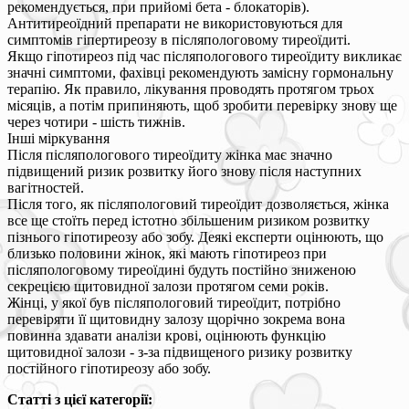
рекомендується, при прийомі бета - блокаторів).
Антитиреоїдний препарати не використовуються для
симптомів гіпертиреозу в післяпологовому тиреоїдиті.
Якщо гіпотиреоз під час післяпологового тиреоїдиту викликає
значні симптоми, фахівці рекомендують замісну гормональну
терапію. Як правило, лікування проводять протягом трьох
місяців, а потім припиняють, щоб зробити перевірку знову ще
через чотири - шість тижнів.
Інші міркування
Після післяпологового тиреоїдиту жінка має значно
підвищений ризик розвитку його знову після наступних
вагітностей.
Після того, як післяпологовий тиреоїдит дозволяється, жінка
все ще стоїть перед істотно збільшеним ризиком розвитку
пізнього гіпотиреозу або зобу. Деякі експерти оцінюють, що
близько половини жінок, які мають гіпотиреоз при
післяпологовому тиреоїдині будуть постійно зниженою
секрецією щитовидної залози протягом семи років.
Жінці, у якої був післяпологовий тиреоїдит, потрібно
перевіряти її щитовидну залозу щорічно зокрема вона
повинна здавати аналізи крові, оцінюють функцію
щитовидної залози - з-за підвищеного ризику розвитку
постійного гіпотиреозу або зобу.
Статті з цієї категорії: