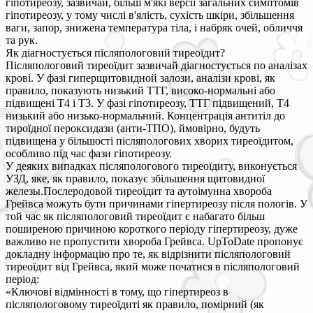
гіпотиреозу, зазвичай, більш м'які версії загальних симптомів
гіпотиреозу, у тому числі в'ялість, сухість шкіри, збільшення
ваги, запор, знижена температура тіла, і набряк очей, обличчя
та рук.
Як діагностується післяпологовий тиреоїдит?
Післяпологовий тиреоїдит зазвичай діагностується по аналізах
крові. У фазі гиперщитовидной залози, аналізи крові, як
правило, показують низький ТТГ, високо-нормальні або
підвищені T4 і T3. У фазі гіпотиреозу, ТТГ підвищений, Т4
низький або низько-нормальний. Концентрація антитіл до
тироїдної пероксидази (анти-ТПО), ймовірно, будуть
підвищена у більшості післяпологових хворих тиреоїдитом,
особливо під час фази гіпотиреозу.
У деяких випадках післяпологового тиреоїдиту, виконується
УЗД, яке, як правило, показує збільшення щитовидної
железы.Послеродовой тиреоїдит та аутоімунна хвороба
Грейвса можуть бути причинами гіпертиреозу після пологів. У
той час як післяпологовий тиреоїдит є набагато більш
поширеною причиною короткого періоду гіпертиреозу, дуже
важливо не пропустити хвороба Грейвса. UpToDate пропонує
докладну інформацію про те, як відрізнити післяпологовий
тиреоїдит від Грейвса, який може початися в післяпологовий
період:
«Ключові відмінності в тому, що гіпертиреоз в
післяпологовому тиреоїдиті як правило, помірний (як