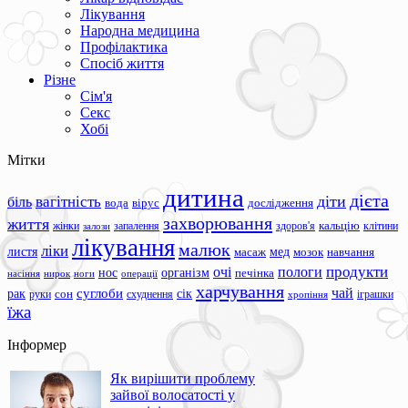
Лікування
Народна медицина
Профілактика
Спосіб життя
Різне
Сім'я
Секс
Хобі
Мітки
дитина
дієта
вагітність
діти
біль
вода
вірус
дослідження
захворювання
життя
жінки
запалення
здоров'я
кальцію
клітини
залози
лікування
малюк
ліки
листя
мед
масаж
мозок
навчання
продукти
очі
пологи
нос
організм
печінка
ноги
операції
насіння
нирок
харчування
чай
суглоби
сік
рак
сон
руки
схуднення
іграшки
хропіння
їжа
Інформер
Як вирішити проблему
зайвої волосатості у