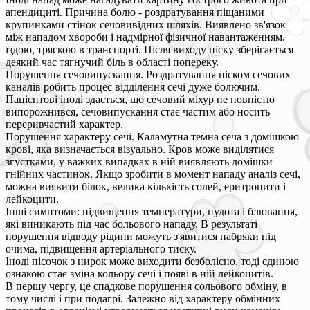
апендициті. Причина болю - роздратування піщаними
крупинками стінок сечовивідних шляхів. Виявлено зв'язок
між нападом хвороби і надмірної фізичної навантаженням,
їздою, тряскою в транспорті. Після виходу піску зберігається
деякий час тягнучий біль в області попереку.
Порушення сечовипускання. Роздратування піском сечових
каналів робить процес відділення сечі дуже болючим.
Пацієнтові іноді здається, що сечовий міхур не повністю
випорожнився, сечовипускання стає частим або носить
переривчастий характер.
Порушення характеру сечі. Каламутна темна сеча з домішкою
крові, яка визначається візуально. Кров може виділятися
згустками, у важких випадках в ній виявляють домішки
гнійних частинок. Якщо зробити в момент нападу аналіз сечі,
можна виявити білок, велика кількість солей, еритроцити і
лейкоцити.
Інші симптоми: підвищення температури, нудота і блювання,
які виникають під час больового нападу. В результаті
порушення відводу рідини можуть з'явитися набряки під
очима, підвищення артеріального тиску.
Іноді пісочок з нирок може виходити безболісно, тоді єдиною
ознакою стає зміна кольору сечі і появі в ній лейкоцитів.
В першу чергу, це спадкове порушення сольового обміну, в
тому числі і при подагрі. Залежно від характеру обмінних