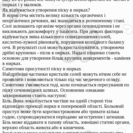
нирках і у малюків.
Як відбувається утворення піску в нирках?
В нормі сеча містить велику кількість органічних і
неорганічних речовин, які знаходяться в розчиненому стані.
Солі залишають організм через органи сечовиділення і не
викликають дискомфорту у пацієнта. При деяких факторах
відбувається зміна кількісного співвідношення солей,
кислотно-лужної рівноваги, порушення колоїдного балансу
сечі. В результаті солі можуть кристалізуватися, утворюючи
дрібні крупинки - пісок в нирках. Надалі піщинки стають
основою для утворення більш крупних конкрементів - каміння
в нирках.
Симптоми присутності піску в нирках
Найдрібніші частинки кристалів солей можуть нічим себе не
проявляти і виявляються тільки під час медичного огляду.
Симптоми з'являються тоді, коли починається пересування по
піску сечовивідних шляхах. Основними ознаками
захворювання стають наступні:
Біль. Вона локалізується частіше на одній стороні тіла
відповідно проекції нирки в поперековій області. Больовий
приступ може бути короткостроковим або тривати кілька
годин, супроводжуватися періодами загострення і затишшя.
Біль може віддавати в пахову область, зовнішні статеві органи,
верхню область живота або в кишечник.
Іноді напад може нагадувати картину гострого живота при