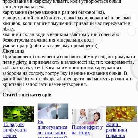
проживання в жаркому кліматі, коли утворюється більш
концентрована сеча;
харчування (переважання в раціоні білкової їжі),
малорухливий спосіб життя, важкі захворювання і переломи
кінцівок, коли пацієнт змушений тривалий час перебувати в
ліжку.
хімічний склад води з великим вмістом у ній солей або
безконтрольне вживання мінеральних вод.
умови праці (робота в гарячому приміщенні).
Лікування
При виявленні порушення сольового обміну слід дотримувати
певну дієту, її призначають в залежності від тих конкрементів,
які знаходять у сечі. Загальним принципом харчування є
заборона на солону, гостру їжу і велике вживання білків. В
даний час існують лікарські препарати, які можуть розчиняти
кристали і запобігати каменеутворення.
Статті з цієї категорії:
Як
15 рад, як
Жири -
підготуватися
Пієлонефрит у
вилікувати
рятівники
до загального
вагітних
герпес
гормонів