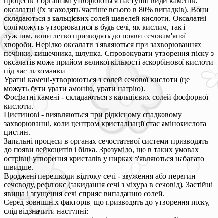
процесів в організмі утворюються наступні види каменів:
оксалатні (їх знаходять частіше всього в 80% випадків). Вони
складаються з кальцієвих солей щавелей кислоти. Оксалатні
солі можуть утворюватися в будь сечі, як кислим, так і
лужним, вони легко призводять до появи сечокам'яної
хвороби. Нерідко оксалати з'являються при захворюваннях
печінки, кишечника, шлунка. Спровокувати утворення піску з
оксалатів може прийом великої кількості аскорбінової кислоти
під час лихоманки.
Уратні камені-утворюються з солей сечової кислоти (це
можуть бути урати амонію, урати натрію).
Фосфатні камені - складаються з кальцієвих солей фосфорної
кислоти.
Цистинові - виявляються при рідкісному спадковому
захворюванні, коли центром кристалізації стає амінокислота
цистин.
Запальні процеси в органах сечостатевої системи призводять
до появи лейкоцитів і білка. Зрозуміло, що в таких умовах
острівці утворення кристалів у нирках з'являються набагато
швидше.
Вроджені перешкоди відтоку сечі - звуження або перегин
сечоводу, рефлюкс (закидання сечі з міхура в сечовід). Застійні
явища і згущення сечі сприяє випаданню солей.
Серед зовнішніх факторів, що призводять до утворення піску,
слід відзначити наступні: