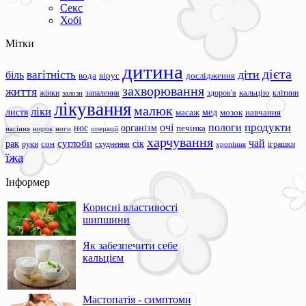
Секс
Хобі
Мітки
дитина
дієта
вагітність
діти
біль
вода
вірус
дослідження
захворювання
життя
жінки
запалення
здоров'я
кальцію
клітини
залози
лікування
малюк
ліки
листя
мед
масаж
мозок
навчання
продукти
очі
пологи
нос
організм
печінка
ноги
операції
насіння
нирок
харчування
чай
суглоби
сік
рак
сон
руки
схуднення
іграшки
хропіння
їжа
Інформер
Корисні властивості
шипшини
Як забезпечити себе
кальцієм
Мастопатія - симптоми