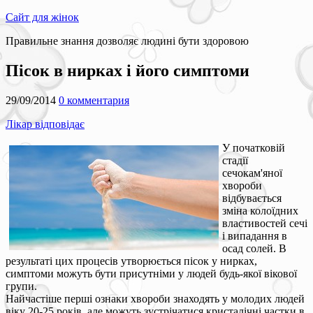
Сайт для жінок
Правильне знання дозволяє людині бути здоровою
Пісок в нирках і його симптоми
29/09/2014
0 комментария
Лікар відповідає
У початковій
стадії
сечокам'яної
хвороби
відбувається
зміна колоїдних
властивостей сечі
і випадання в
осад солей. В
результаті цих процесів утворюється пісок у нирках,
симптоми можуть бути присутніми у людей будь-якої вікової
групи.
Найчастіше перші ознаки хвороби знаходять у молодих людей
віку 20-25 років, але можуть зустрічатися кристалічні частки в