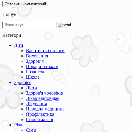
Пошук
Категорії
Діти
Вагітність і пологи
Виховання
Здоров’я
Поради батькам
Розвиток
Школа
Здоров'я
Дієти
Здоров'я чоловіків
Лікар відповідає
Лікування
Народна медицина
Профілактика
Спосіб життя
Різне
Сім'я