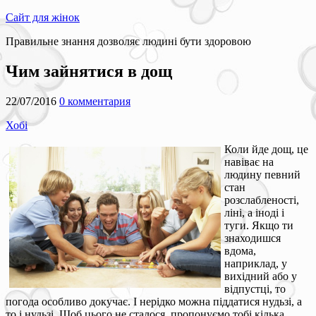
Сайт для жінок
Правильне знання дозволяє людині бути здоровою
Чим зайнятися в дощ
22/07/2016
0 комментария
Хобі
Коли йде дощ, це
навіває на
людину певний
стан
розслабленості,
ліні, а іноді і
туги. Якщо ти
знаходишся
вдома,
наприклад, у
вихідний або у
відпустці, то
погода особливо докучає. І нерідко можна піддатися нудьзі, а
то і нудьзі. Щоб цього не сталося, пропонуємо тобі кілька