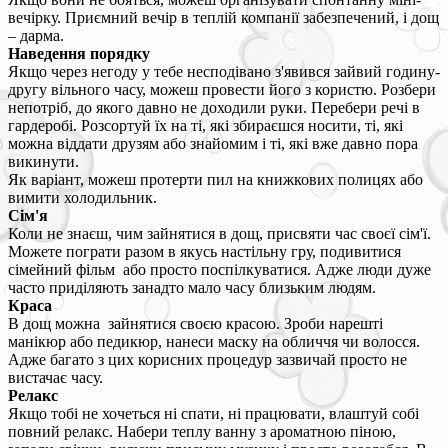
вечірку. Приємний вечір в теплій компанії забезпечений, і дощ
– дарма.
Наведення порядку
Якщо через негоду у тебе несподівано з'явився зайвий годину-
другу вільного часу, можеш провести його з користю. Розбери
непотріб, до якого давно не доходили руки. Перебери речі в
гардеробі. Розсортуй їх на ті, які збираєшся носити, ті, які
можна віддати друзям або знайомим і ті, які вже давно пора
викинути.
Як варіант, можеш протерти пил на книжкових полицях або
вимити холодильник.
Сім'я
Коли не знаєш, чим зайнятися в дощ, присвяти час своєї сім'ї.
Можете пограти разом в якусь настільну гру, подивитися
сімейний фільм або просто поспілкуватися. Адже люди дуже
часто приділяють занадто мало часу близьким людям.
Краса
В дощ можна зайнятися своєю красою. Зроби нарешті
манікюр або педикюр, нанеси маску на обличчя чи волосся.
Адже багато з цих корисних процедур зазвичай просто не
вистачає часу.
Релакс
Якщо тобі не хочеться ні спати, ні працювати, влаштуй собі
повний релакс. Набери теплу ванну з ароматною піною,