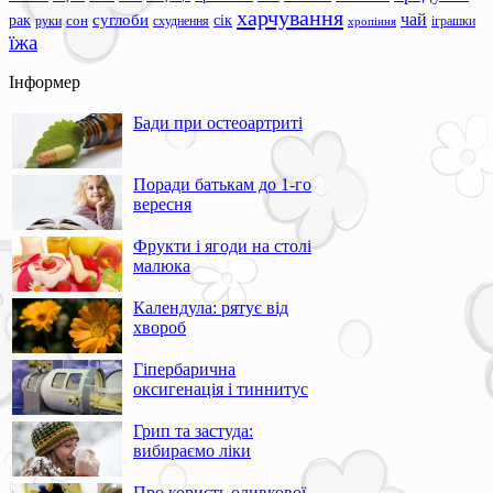
харчування
чай
суглоби
сік
рак
сон
руки
схуднення
іграшки
хропіння
їжа
Інформер
Бади при остеоартриті
Поради батькам до 1-го
вересня
Фрукти і ягоди на столі
малюка
Календула: рятує від
хвороб
Гіпербарична
оксигенація і тиннитус
Грип та застуда:
вибираємо ліки
Про користь оливкової