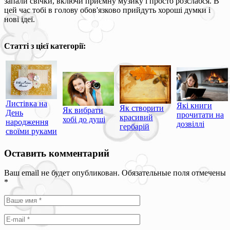
запали свічки, включи приємну музику і просто розслабся. В
цей час тобі в голову обов'язково прийдуть хороші думки і
нові ідеї.
Статті з цієї категорії:
Листівка на
Які книги
Як створити
Як вибрати
День
прочитати на
красивий
хобі до душі
народження
дозвіллі
гербарій
своїми руками
Оставить комментарий
Ваш email не будет опубликован. Обязательные поля отмечены
*