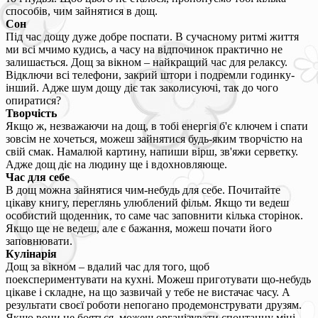
способів, чим зайнятися в дощ.
Сон
Під час дощу дуже добре поспати. В сучасному ритмі життя
ми всі мчимо кудись, а часу на відпочинок практично не
залишається. Дощ за вікном – найкращий час для релаксу.
Відключи всі телефони, закрий штори і подремли годинку-
інший. Адже шум дощу діє так заколисуючі, так до чого
опиратися?
Творчість
Якщо ж, незважаючи на дощ, в тобі енергія б'є ключем і спати
зовсім не хочеться, можеш зайнятися будь-яким творчістю на
свій смак. Намалюй картину, напиши вірш, зв'яжи серветку.
Адже дощ діє на людину ще і вдохновляюще.
Час для себе
В дощ можна зайнятися чим-небудь для себе. Почитайте
цікаву книгу, переглянь улюблений фільм. Якщо ти ведеш
особистий щоденник, то саме час заповнити кілька сторінок.
Якщо ще не ведеш, але є бажання, можеш почати його
заповнювати.
Кулінарія
Дощ за вікном – вдалий час для того, щоб
поекспериментувати на кухні. Можеш приготувати що-небудь
цікаве і складне, на що зазвичай у тебе не вистачає часу. А
результати своєї роботи непогано продемонструвати друзям.
Якщо вони не бояться, можеш організувати спонтанну міні-