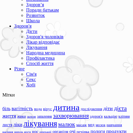
Здоров’я
Поради батькам
Розвиток
Школа
Здоров'я
Дієти
Здоров'я чоловіків
Лікар відповідає
Лікування
Народна медицина
Профілактика
Спосіб життя
Різне
Сім'я
Секс
Хобі
Мітки
дитина
дієта
вагітність
діти
біль
вода
вірус
дослідження
захворювання
життя
жінки
запалення
здоров'я
кальцію
клітини
залози
лікування
малюк
ліки
листя
мед
масаж
мозок
навчання
продукти
очі
пологи
нос
організм
печінка
ноги
операції
насіння
нирок