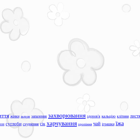
захворювання
иття
лист
жінки
запалення
здоров'я
кальцію
клітини
залози
харчування
їжа
чай
суглоби
сік
сон
схуднення
іграшки
хропіння