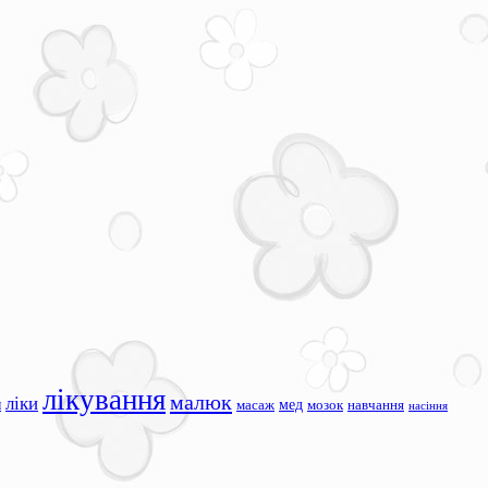
лікування
малюк
ліки
я
мед
масаж
мозок
навчання
насіння