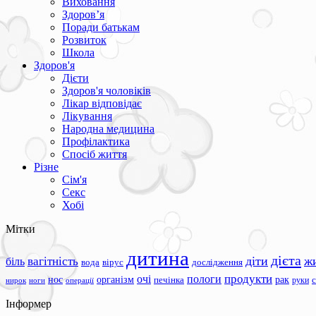
Виховання
Здоров’я
Поради батькам
Розвиток
Школа
Здоров'я
Дієти
Здоров'я чоловіків
Лікар відповідає
Лікування
Народна медицина
Профілактика
Спосіб життя
Різне
Сім'я
Секс
Хобі
Мітки
дитина
дієта
вагітність
діти
ж
біль
вода
вірус
дослідження
продукти
очі
пологи
нос
організм
рак
печінка
руки
ноги
операції
нирок
Інформер