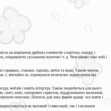
ість на вирізання дрібних елементів з картону, паперу і
, покривають сусальним золотом і т. д. Чим цікаво таке хобі і
і горщики, стакани, тарілки, меблі та інше. Таким чином,
ж. І, звичайно ж, отримувати величезне задоволення від
ду, меблів і навіть інтер'єру. Також знадобиться для цього
в, газет, книг, паперових серветок, віддрукованих малюнків,
овувати невеликі. Пензель для лаку фарби краще все взяти і
користовується як матовий і глянсовий, так і з великим