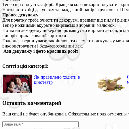
Тепер що стосується фарб. Краще всього використовувати акрил
Нагоді в техніці декупажу та наждачний папір і грунтовка. Ці 
Процес декупажу
Для початку треба очистити декоруємі предмет від пилу і різ
Тепер ножицями акуратно вирізаємо вибраний малюнок.
Потім на декоруєму поверхню розміщуємо вирізані деталі, згід
виворіт приклеюваної картинки.
Головне, зверни увага: закріплювати елементи декупажу можна
використовувати і будь-аерозольний лак.
Ази декупажу і фото красивих робіт
Статті з цієї категорії:
Як правильно ходити в
кінотеатр
Оставить комментарий
Ваш email не будет опубликован. Обязательные поля отмечены