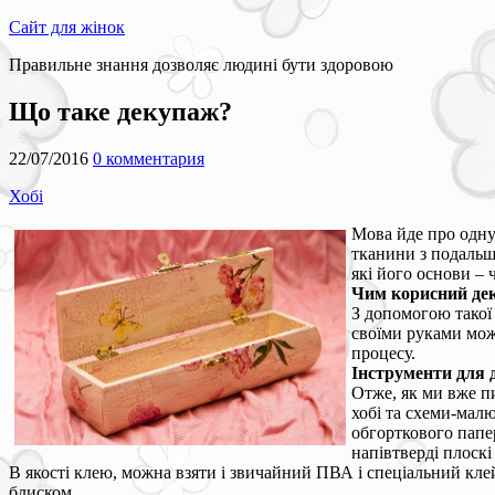
Сайт для жінок
Правильне знання дозволяє людині бути здоровою
Що таке декупаж?
22/07/2016
0 комментария
Хобі
Мова йде про одну 
тканини з подальши
які його основи – 
Чим корисний де
З допомогою такої 
своїми руками мож
процесу.
Інструменти для 
Отже, як ми вже пи
хобі та схеми-малю
обгорткового папер
напівтверді плоскі
В якості клею, можна взяти і звичайний ПВА і спеціальний клей
блиском.