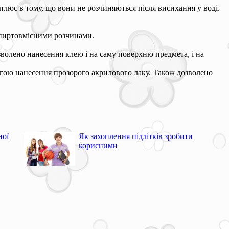
плюс в тому, що вони не розчиняються після висихання у воді.
 спиртовмісними розчинами.
волено нанесення клею і на саму поверхню предмета, і на
огою нанесення прозорого акрилового лаку. Також дозволено
ної
Як захоплення підлітків зробити
корисними