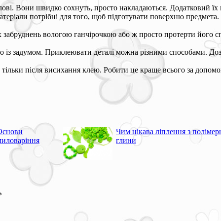
ові. Вони швидко сохнуть, просто накладаються. Додатковий їх 
матеріали потрібні для того, щоб підготувати поверхню предмета.
них забруднень вологою ганчірочкою або ж просто протерти його
но із задумом. Приклеювати деталі можна різними способами. Доз
 тільки після висихання клею. Робити це краще всього за допом
Основи
Чим цікава ліплення з полімер
миловаріння
глини
*