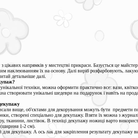
з цікавих напрямків у мистецтві прикраси. Базується це майстерн
м наклеюванням їх на основу. Далі виріб розфарбовують, лакують
читай детальніше далі.
купаж?
унікальної техніки, можна оформити практично все: вази, квітков
на створювати унікальні шедеври на подарунок і навіть на прода
декупажу
сали вище, об'єктами для декорування можуть бути предмети посу
нки, створені спеціально для декупажу. Взяти їх можна з журналі
у, тканини, листівок. В техніці декупажу ножиці варто використ
 (ширина 1-2 см).
 для декупажу. А ось лак для закріплення результату декупажу ви