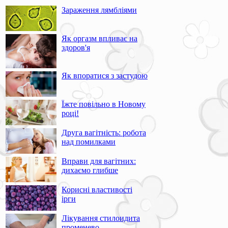
Зараження лямбліями
Як оргазм впливає на
здоров'я
Як впоратися з застудою
Їжте повільно в Новому
році!
Друга вагітність: робота
над помилками
Вправи для вагітних:
дихаємо глибше
Корисні властивості
ірги
Лікування стилоидита
променево-