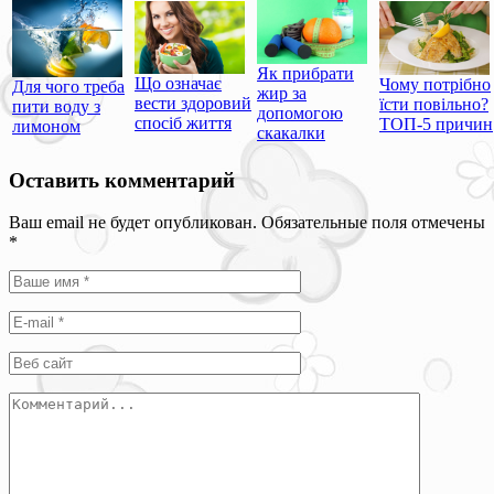
Як прибрати
Що означає
Чому потрібно
Для чого треба
жир за
вести здоровий
їсти повільно?
пити воду з
допомогою
спосіб життя
ТОП-5 причин
лимоном
скакалки
Оставить комментарий
Ваш email не будет опубликован. Обязательные поля отмечены
*