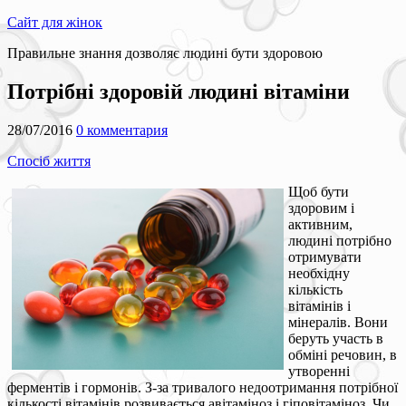
Сайт для жінок
Правильне знання дозволяє людині бути здоровою
Потрібні здоровій людині вітаміни
28/07/2016
0 комментария
Спосіб життя
Щоб бути
здоровим і
активним,
людині потрібно
отримувати
необхідну
кількість
вітамінів і
мінералів. Вони
беруть участь в
обміні речовин, в
утворенні
ферментів і гормонів. З-за тривалого недоотримання потрібної
кількості вітамінів розвивається авітаміноз і гіповітаміноз. Чи