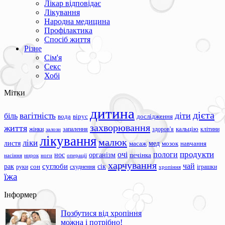
Лікар відповідає
Лікування
Народна медицина
Профілактика
Спосіб життя
Різне
Сім'я
Секс
Хобі
Мітки
дитина
дієта
вагітність
діти
біль
вода
вірус
дослідження
захворювання
життя
жінки
запалення
здоров'я
кальцію
клітини
залози
лікування
малюк
ліки
листя
мед
масаж
мозок
навчання
продукти
очі
пологи
нос
організм
печінка
ноги
операції
насіння
нирок
харчування
чай
суглоби
сік
рак
сон
руки
схуднення
іграшки
хропіння
їжа
Інформер
Позбутися від хропіння
можна і потрібно!