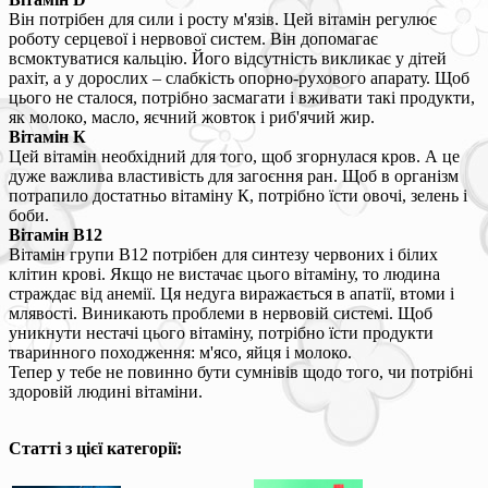
Він потрібен для сили і росту м'язів. Цей вітамін регулює
роботу серцевої і нервової систем. Він допомагає
всмоктуватися кальцію. Його відсутність викликає у дітей
рахіт, а у дорослих – слабкість опорно-рухового апарату. Щоб
цього не сталося, потрібно засмагати і вживати такі продукти,
як молоко, масло, яєчний жовток і риб'ячий жир.
Вітамін К
Цей вітамін необхідний для того, щоб згорнулася кров. А це
дуже важлива властивість для загоєння ран. Щоб в організм
потрапило достатньо вітаміну К, потрібно їсти овочі, зелень і
боби.
Вітамін В12
Вітамін групи В12 потрібен для синтезу червоних і білих
клітин крові. Якщо не вистачає цього вітаміну, то людина
страждає від анемії. Ця недуга виражається в апатії, втоми і
млявості. Виникають проблеми в нервовій системі. Щоб
уникнути нестачі цього вітаміну, потрібно їсти продукти
тваринного походження: м'ясо, яйця і молоко.
Тепер у тебе не повинно бути сумнівів щодо того, чи потрібні
здоровій людині вітаміни.
Статті з цієї категорії: