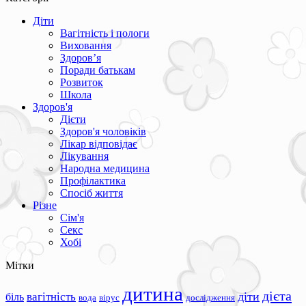
Діти
Вагітність і пологи
Виховання
Здоров’я
Поради батькам
Розвиток
Школа
Здоров'я
Дієти
Здоров'я чоловіків
Лікар відповідає
Лікування
Народна медицина
Профілактика
Спосіб життя
Різне
Сім'я
Секс
Хобі
Мітки
дитина
дієта
вагітність
діти
біль
вода
вірус
дослідження