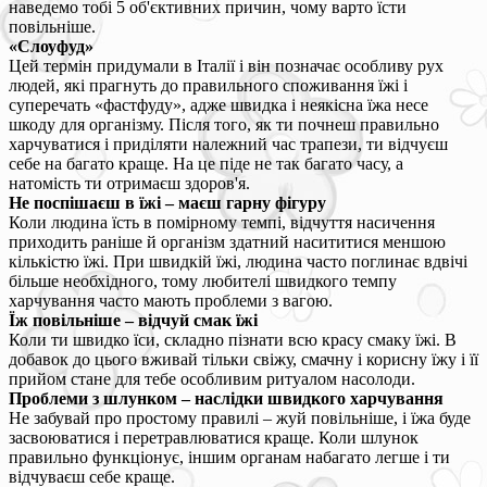
наведемо тобі 5 об'єктивних причин, чому варто їсти
повільніше.
«Слоуфуд»
Цей термін придумали в Італії і він позначає особливу рух
людей, які прагнуть до правильного споживання їжі і
суперечать «фастфуду», адже швидка і неякісна їжа несе
шкоду для організму. Після того, як ти почнеш правильно
харчуватися і приділяти належний час трапези, ти відчуєш
себе на багато краще. На це піде не так багато часу, а
натомість ти отримаєш здоров'я.
Не поспішаєш в їжі – маєш гарну фігуру
Коли людина їсть в помірному темпі, відчуття насичення
приходить раніше й організм здатний насититися меншою
кількістю їжі. При швидкій їжі, людина часто поглинає вдвічі
більше необхідного, тому любителі швидкого темпу
харчування часто мають проблеми з вагою.
Їж повільніше – відчуй смак їжі
Коли ти швидко їси, складно пізнати всю красу смаку їжі. В
добавок до цього вживай тільки свіжу, смачну і корисну їжу і її
прийом стане для тебе особливим ритуалом насолоди.
Проблеми з шлунком – наслідки швидкого харчування
Не забувай про простому правилі – жуй повільніше, і їжа буде
засвоюватися і перетравлюватися краще. Коли шлунок
правильно функціонує, іншим органам набагато легше і ти
відчуваєш себе краще.