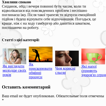
Хвилини спокою
Сніданок, обід і вечеря повинні бути часом, коли ти
відволікаєшся від повсякденних проблем і неспішно
поглинаєш їжу. Після такої трапези ти відчуєш емоційний
підйом і будеш відчувати себе відпочившим. Погодься, це
краще, ніж є на ходу гамбургер або давитися шматком,
поспішаючи на роботу.
Статті з цієї категорії:
Як
Як виглядати
Які напої
Чим корисні
прискорювати
молодше своїх
сприяють
сльози
обмінні
років
здоров'ю серця
процеси
Оставить комментарий
Ваш email не будет опубликован. Обязательные поля отмечены
*