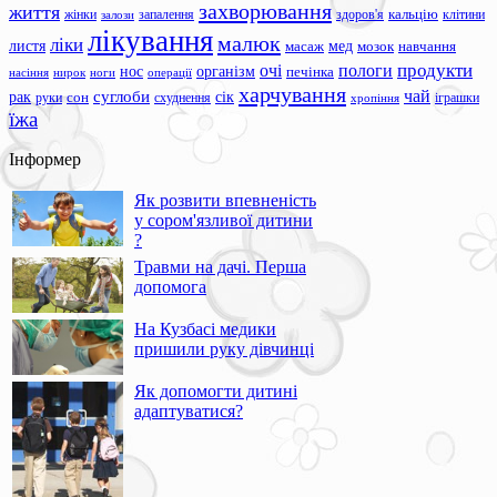
захворювання
життя
жінки
запалення
здоров'я
кальцію
клітини
залози
лікування
малюк
ліки
листя
мед
масаж
мозок
навчання
продукти
очі
пологи
нос
організм
печінка
ноги
операції
насіння
нирок
харчування
чай
суглоби
сік
рак
сон
руки
схуднення
іграшки
хропіння
їжа
Інформер
Як розвити впевненість
у сором'язливої дитини
?
Травми на дачі. Перша
допомога
На Кузбасі медики
пришили руку дівчинці
Як допомогти дитині
адаптуватися?