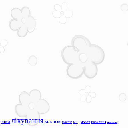
лікування
малюк
ліки
я
мед
масаж
мозок
навчання
насіння