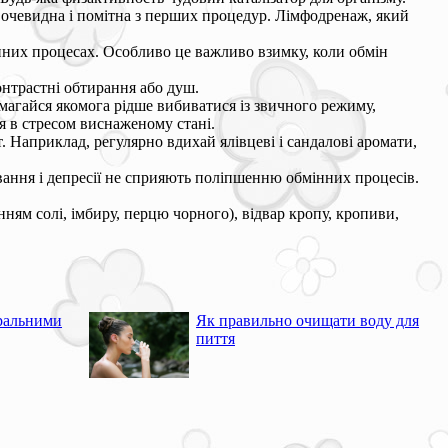
 очевидна і помітна з перших процедур. Лімфодренаж, який
нних процесах. Особливо це важливо взимку, коли обмін
онтрастні обтирання або душ.
амагайся якомога рідше вибиватися із звичного режиму,
я в стресом виснаженому стані.
єт. Наприклад, регулярно вдихай ялівцеві і сандалові аромати,
ування і депресії не сприяють поліпшенню обмінних процесів.
ям солі, імбиру, перцю чорного), відвар кропу, кропиви,
еральними
Як правильно очищати воду для
пиття