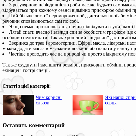
З регулярною періодичністю роби масаж. Будь-то самомасаж,
відбувається при кожному сеансі відмінно прискорює обмінні п
Пий більше чистої перемороженной, дистильованої або мінер
речовин сповільнюється сам по собі.
Якщо немає протипоказань, почни відвідувати сауни, лазні 
Лягай спати вчасно і завжди спи за особистим графіком (це
особливо недосипати. Так як хронічний “недосип” дає організму
Звернися до трав і аромотерпии. Ефірні масла, лікарські наст
можна додати масла в масажний лосьйон або капати у ванну пр
Частіше проводить час на природі чи просто відкритому пові
Так же схуднути і зменшити розміри, прискорити обмінні проце
ехінацеї і гострі спеції.
Статті з цієї категорії:
Чим корисні
Які напої спр
сльози
серця
Оставить комментарий