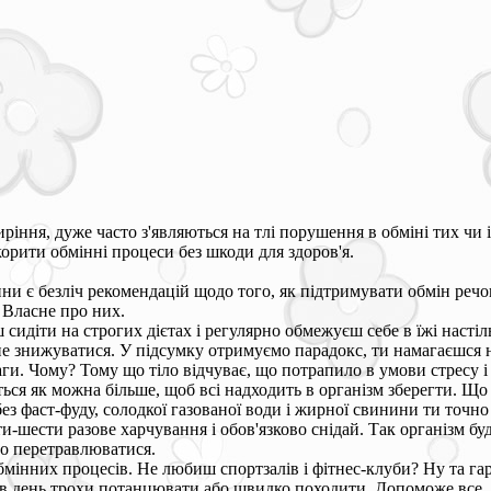
жиріння, дуже часто з'являються на тлі порушення в обміні тих 
корити обмінні процеси без шкоди для здоров'я.
и є безліч рекомендацій щодо того, як підтримувати обмін речов
 Власне про них.
идіти на строгих дієтах і регулярно обмежуєш себе в їжі настіл
не знижуватися. У підсумку отримуємо парадокс, ти намагаєшся н
ги. Чому? Тому що тіло відчуває, що потрапило в умови стресу і
ься як можна більше, щоб всі надходить в організм зберегти. Що 
без фаст-фуду, солодкої газованої води і жирної свинини ти точн
и-шести разове харчування і обов'язково снідай. Так організм буд
о перетравлюватися.
мінних процесів. Не любиш спортзалів і фітнес-клуби? Ну та га
з в день трохи потанцювати або швидко походити. Допоможе все. 