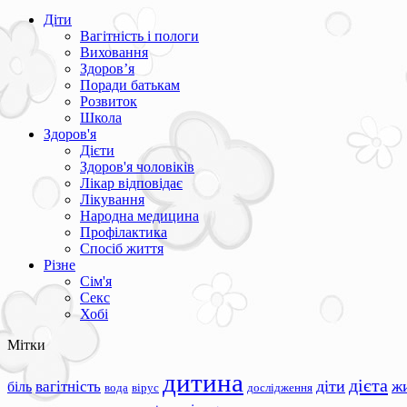
Діти
Вагітність і пологи
Виховання
Здоров’я
Поради батькам
Розвиток
Школа
Здоров'я
Дієти
Здоров'я чоловіків
Лікар відповідає
Лікування
Народна медицина
Профілактика
Спосіб життя
Різне
Сім'я
Секс
Хобі
Мітки
дитина
дієта
вагітність
діти
ж
біль
вода
вірус
дослідження