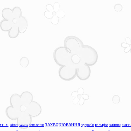
захворювання
иття
лист
жінки
запалення
здоров'я
кальцію
клітини
залози