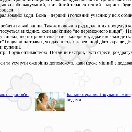
 аква - або вакуумний, звичайний терапевтичний – користь буде
роцеси.
алізованої води. Вона – перший і головний учасник у всіх обмі
і робити гарячі ванни. Також включи в ряд щоденних процедур к
 стосується вихідних, коли ми спимо “до переможного кінця”). Н
 сигнал, що потрібно запасатися калоріями, адже він знаходитьс
ої і відвари на травах, ягодах, плодах дерев іноді діють краще ді
и купанні.
трі. І будь оптимісткою! Поганий настрій, часті стреси, роздрат
си та усунути ожиріння допоможуть кави (дуже міцний з додаванн
ияють здоров'ю
Бальнеотерапія. Лікування мін
водами