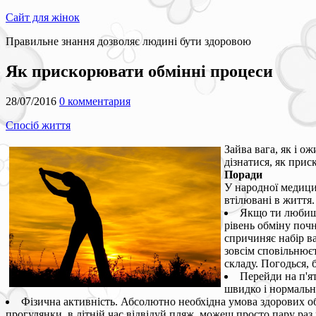
Сайт для жінок
Правильне знання дозволяє людині бути здоровою
Як прискорювати обмінні процеси
28/07/2016
0 комментария
Спосіб життя
Зайва вага, як і о
дізнатися, як прис
Поради
У народної медицин
втілювані в життя.
Якщо ти любиш с
рівень обміну поч
спричиняє набір ва
зовсім сповільнюєт
складу. Погодься, 
Перейди на п'ят
швидко і нормальн
Фізична активність. Абсолютно необхідна умова здорових об
прогулянки, в літній час відвідуй пляж, можеш просто пару ра