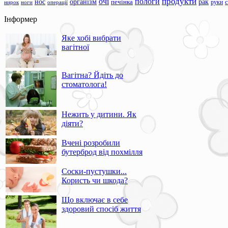
продукти
очі
пологи
нос
організм
рак
печінка
руки
ноги
операції
нирок
Інформер
Яке хобі вибрати
вагітної
Вагітна? Йдіть до
стоматолога!
Нежить у дитини. Як
діяти?
Вчені розробили
бутерброд від похмілля
Соски-пустушки...
Користь чи шкода?
Що включає в себе
здоровий спосіб життя