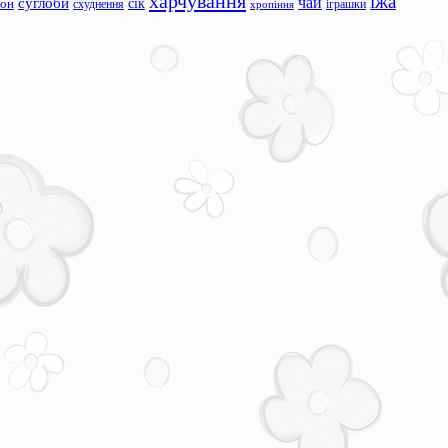
харчування
їжа
чай
суглоби
сік
сон
схуднення
іграшки
хропіння