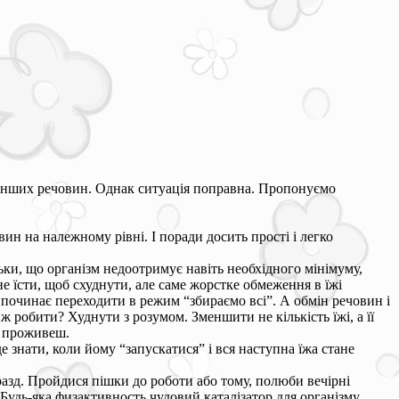
чи інших речовин. Однак ситуація поправна. Пропонуємо
ин на належному рівні. І поради досить прості і легко
ьки, що організм недоотримує навіть необхідного мінімуму,
е їсти, щоб схуднути, але саме жорстке обмеження в їжі
 починає переходити в режим “збираємо всі”. А обмін речовин і
ж робити? Худнути з розумом. Зменшити не кількість їжі, а її
о проживеш.
е знати, коли йому “запускатися” і вся наступна їжа стане
разд. Пройдися пішки до роботи або тому, полюби вечірні
Будь-яка физактивность чудовий каталізатор для організму.