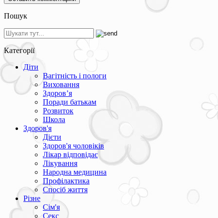
Пошук
Категорії
Діти
Вагітність і пологи
Виховання
Здоров’я
Поради батькам
Розвиток
Школа
Здоров'я
Дієти
Здоров'я чоловіків
Лікар відповідає
Лікування
Народна медицина
Профілактика
Спосіб життя
Різне
Сім'я
Секс