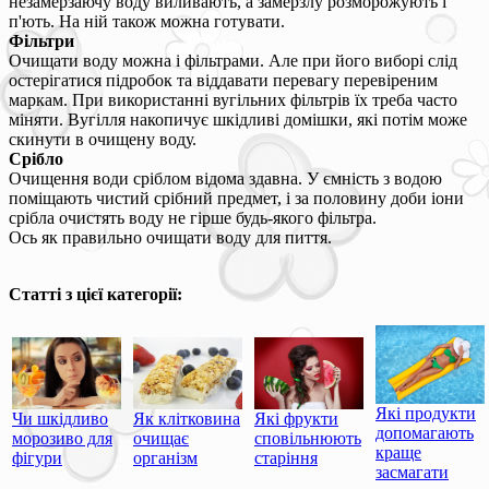
незамерзаючу воду виливають, а замерзлу розморожують і
п'ють. На ній також можна готувати.
Фільтри
Очищати воду можна і фільтрами. Але при його виборі слід
остерігатися підробок та віддавати перевагу перевіреним
маркам. При використанні вугільних фільтрів їх треба часто
міняти. Вугілля накопичує шкідливі домішки, які потім може
скинути в очищену воду.
Срібло
Очищення води сріблом відома здавна. У ємність з водою
поміщають чистий срібний предмет, і за половину доби іони
срібла очистять воду не гірше будь-якого фільтра.
Ось як правильно очищати воду для пиття.
Статті з цієї категорії:
Які продукти
Чи шкідливо
Як клітковина
Які фрукти
допомагають
морозиво для
очищає
сповільнюють
краще
фігури
організм
старіння
засмагати