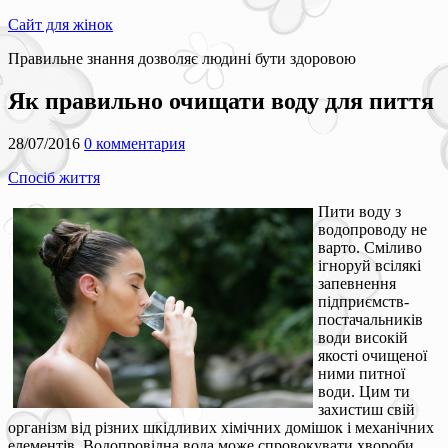
Сайт для жінок
Правильне знання дозволяє людині бути здоровою
Як правильно очищати воду для пиття
28/07/2016
0 комментария
Спосіб життя
Пити воду з
водопроводу не
варто. Сміливо
ігноруй всілякі
запевнення
підприємств-
постачальників
води високій
якості очищеної
ними питної
води. Цим ти
захистиш свій
організм від різних шкідливих хімічних домішок і механічних
елементів. Водопровідна вода може спровокувати хвороби