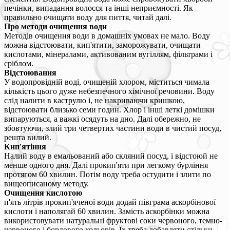
печінки, випадання волосся та інші неприємності. Як
правильно очищати воду для пиття, читай далі.
Про методи очищення води
Методів очищення води в домашніх умовах не мало. Воду
можна відстоювати, кип'ятити, заморожувати, очищати
кислотами, мінералами, активованим вугіллям, фільтрами і
сріблом.
Відстоювання
У водопровідній воді, очищеній хлором, міститься чимала
кількість цього дуже небезпечного хімічної речовини. Воду
слід налити в каструлю і, не накриваючи кришкою,
відстоювати близько семи годин. Хлор і інші леткі домішки
випаруються, а важкі осядуть на дно. Далі обережно, не
збовтуючи, злий три четвертих частини води в чистий посуд,
решта вилий.
Кип'ятіння
Налий воду в емальований або скляний посуд, і відстоюй не
менше одного дня. Далі прокип'яти при легкому бурління
протягом 60 хвилин. Потім воду треба остудити і злити по
вищеописаному методу.
Очищення кислотою
п'ять літрів прокип'яченої води додай півграма аскорбінової
кислоти і наполягай 60 хвилин. Замість аскорбінки можна
використовувати натуральні фруктові соки червоного, темно-
червоного і бордового кольорів. Їх треба добавляти стільки,