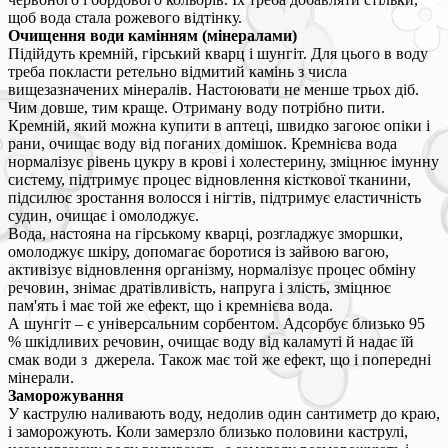
щоб вода стала рожевого відтінку.
Очищення води камінням (мінералами)
Підійдуть кремній, гірський кварц і шунгіт. Для цього в воду
треба покласти ретельно відмитий камінь з числа
вищезазначених мінералів. Настоювати не менше трьох діб.
Чим довше, тим краще. Отриману воду потрібно пити.
Кремній, який можна купити в аптеці, швидко загоює опіки і
рани, очищає воду від поганих домішок. Кремнієва вода
нормалізує рівень цукру в крові і холестерину, зміцнює імунну
систему, підтримує процес відновлення кісткової тканини,
підсилює зростання волосся і нігтів, підтримує еластичність
судин, очищає і омолоджує.
Вода, настояна на гірському кварці, розгладжує зморшки,
омолоджує шкіру, допомагає боротися із зайвою вагою,
активізує відновлення організму, нормалізує процес обміну
речовин, знімає дратівливість, напруга і злість, зміцнює
пам'ять і має той же ефект, що і кремнієва вода.
А шунгіт – є універсальним сорбентом. Адсорбує близько 95
% шкідливих речовин, очищає воду від каламуті й надає їй
смак води з джерела. Також має той же ефект, що і попередні
мінерали.
Заморожування
У каструлю наливають воду, недолив один сантиметр до краю,
і заморожують. Коли замерзло близько половини каструлі,