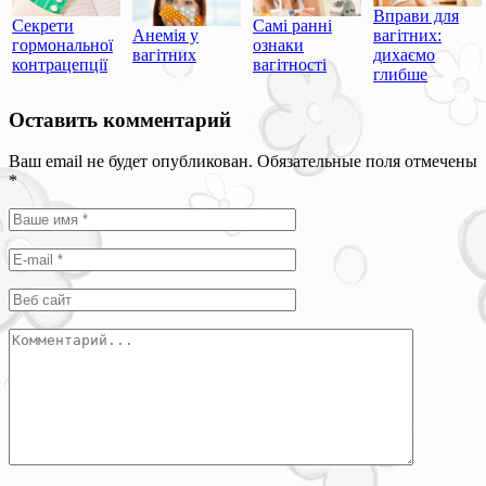
Вправи для
Секрети
Самі ранні
Анемія у
вагітних:
гормональної
ознаки
вагітних
дихаємо
контрацепції
вагітності
глибше
Оставить комментарий
Ваш email не будет опубликован. Обязательные поля отмечены
*