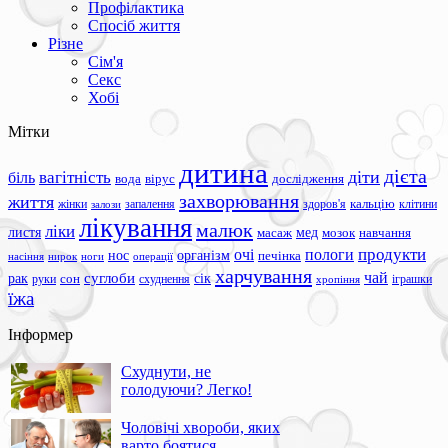
Профілактика
Спосіб життя
Різне
Сім'я
Секс
Хобі
Мітки
дитина
дієта
вагітність
діти
біль
вода
вірус
дослідження
захворювання
життя
жінки
запалення
здоров'я
кальцію
клітини
залози
лікування
малюк
ліки
листя
мед
масаж
мозок
навчання
продукти
очі
пологи
нос
організм
печінка
ноги
операції
насіння
нирок
харчування
чай
суглоби
сік
рак
сон
руки
схуднення
іграшки
хропіння
їжа
Інформер
Схуднути, не
голодуючи? Легко!
Чоловічі хвороби, яких
варто боятися