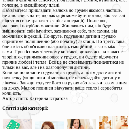
головне, в емоційному плані.
Намагайтеся прикладати малюка до грудей якомога частіше,
не дивлячись на те, що лактація може бути погана, або взагалі
відсутня (таке трапляється після операції). По-перше,
малюкові потрібно молозиво. Живлячись ним, він буде
зміцнювати свій імунітет, захищаючи себе, тим самим, від
можливих інфекцій. По-друге, годування дитини груддю
сприятиме поліпшенню (або початку) лактації. По-третє, така
близькість обов'язково налагодить емоційний зв'язок між
вами. При тісному тілесному контакті, дивлячись на «власне
творіння», причмокивающее у грудях, ви будете відчувати
прилив любові і тепла. Все це не сповільнить позначитися не
тільки на вас, але і на благополуччя дитини.
Коли ви починаєте годування з грудей, а потім даєте дитині
пляшечку (якщо поки ні молока), не перекладайте дитину в
ліжечко. Завжди годуєте його на руках або лежачи разом з ним
на ліжку. Малюк повинен відчувати ваше тепло і серцебиття,
коли їсть.
Автор статті: Катерина Істратова
Статті з цієї категорії: