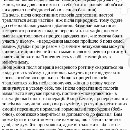
жінок, яким довелося взяти на себе багато чоловічі обов'язки
виходячи з необхідності або власного бажання).
На жаль, після оперативних пологів депресивні настрої
трапляється дещо частіше, ніж після природних, тому будьте
до себе найбільш уважні і дбайливі. Зазвичай жінка після
кесаревого розтину складно переносить ситуацію, що «не
змогла контролювати процес народження», «не змогла брати
участь у ньому», «народження малюка пройшло б повз самої
мами». Думки про це разом з фізичним нездужанням можуть
викликати пригнічений стан мами після кесаревого розтину, і
навіть впливати на її впевненість у собі і самооцінку в
майбутньому.
Іноді жінки після операції кесаревого розтину скаржаться на
«відсутність зв'язку з дитиною», кажучи, що не відчувають
чогось особливого до нього. Якщо в процесі пологів
трапляються якісь неблагополуччя, жінки в першу чергу,
звинувачує в усьому себе, так і після оперативних пологів
мама часто відчуває провину, постійно «повертаючись» в
ситуацію вагітності та операції. Якщо бачите, що переживання
зовсім вас змучили, якщо ви розумієте, що ступінь негативних
емоцій перевищує нормальні гормональні перебудови (бебі-
блюз), обов'язково зверніться за допомогою до фахівця. Вам
може бути в такий момент не важливо, що з вами станеться
далі, але думайте про малюка, адже він залежить від вас не
тільки в фізичних аспектах (годування, гуляння, купання), але,