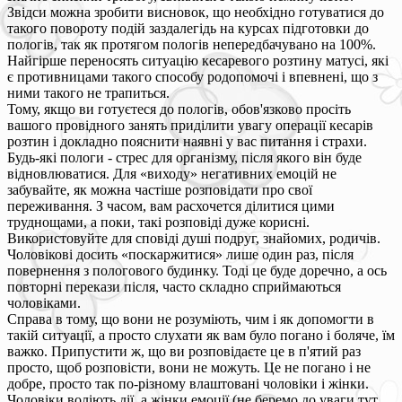
Звідси можна зробити висновок, що необхідно готуватися до
такого повороту подій заздалегідь на курсах підготовки до
пологів, так як протягом пологів непередбачувано на 100%.
Найгірше переносять ситуацію кесаревого розтину матусі, які
є противницами такого способу родопомочі і впевнені, що з
ними такого не трапиться.
Тому, якщо ви готуєтеся до пологів, обов'язково просіть
вашого провідного занять приділити увагу операції кесарів
розтин і докладно пояснити наявні у вас питання і страхи.
Будь-які пологи - стрес для організму, після якого він буде
відновлюватися. Для «виходу» негативних емоцій не
забувайте, як можна частіше розповідати про свої
переживання. З часом, вам расхочется ділитися цими
труднощами, а поки, такі розповіді дуже корисні.
Використовуйте для сповіді душі подруг, знайомих, родичів.
Чоловікові досить «поскаржитися» лише один раз, після
повернення з пологового будинку. Тоді це буде доречно, а ось
повторні перекази після, часто складно сприймаються
чоловіками.
Справа в тому, що вони не розуміють, чим і як допомогти в
такій ситуації, а просто слухати як вам було погано і боляче, їм
важко. Припустити ж, що ви розповідаєте це в п'ятий раз
просто, щоб розповісти, вони не можуть. Це не погано і не
добре, просто так по-різному влаштовані чоловіки і жінки.
Чоловіки воліють дії, а жінки емоції (не беремо до уваги тут