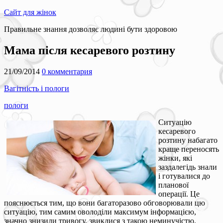
Сайт для жінок
Правильне знання дозволяє людині бути здоровою
Мама після кесаревого розтину
21/09/2014
0 комментария
Вагітність і пологи
пологи
Ситуацію
кесаревого
розтину набагато
краще переносять
жінки, які
заздалегідь знали
і готувалися до
планової
операції. Це
пояснюється тим, що вони багаторазово обговорювали цю
ситуацію, тим самим оволоділи максимум інформацією,
значно знизили тривогу, звиклися з такою неминучістю.