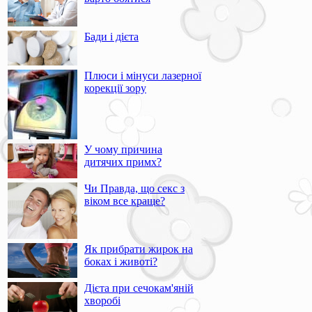
Бади і дієта
Плюси і мінуси лазерної
корекції зору
У чому причина
дитячих примх?
Чи Правда, що секс з
віком все краще?
Як прибрати жирок на
боках і животі?
Дієта при сечокам'яній
хворобі