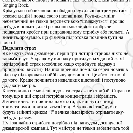
Singing Rock.
Крім усього обов'язково необхідно неухильно дотримуватися
рекомендацій і порад свого наставника. Роуп-джампінг
небезпечний не тільки перспективою “шмякнуться” про що-
небудь в польоті, але і реальною можливістю добряче
пошкодити хребет при неправильному стрибку або польоті. А
значить, зрозуміло, що фізична підготовка повинна бути на
висоті.
Подолати страх
Як кажуть самі джампери, перші три-чотири стрибка ніхто не
запам'ятовує. У кращому випадку пригадується дикий жах і
непідробний страх (особливо якщо стрибнути відразу з
пристойної висоти). Найпоширеніша помилка серед новачків
відразу підкорювати найбільшу дистанцію. Це абсолютно ні
до чого. Краще починати з невеликих відстаней і поступово
додавати метрів.
Категорично не можеш подолати страх – не стрибай. Справа в
тому, що в цій справі потрібна концентрація і зібраність.
Летячи вниз, ти повинна пам'ятати, як вигнути спину,
тримати руки, приземляться і т. д. А якщо всі твої думки
будуть зайняті криком “!” велика ймовірність отримати яку-
небудь травму.
Ну і звичайно стрибати потрібно під наглядом досвідченої
джамперской компанії. Тут майстри не тільки забезпечать тобі