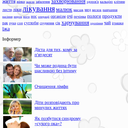
захворювання
життя
жінки
запалення
здоров'я
кальцію
клітини
залози
лікування
малюк
ліки
листя
мед
масаж
мозок
навчання
продукти
очі
пологи
нос
організм
печінка
ноги
операції
насіння
нирок
харчування
чай
суглоби
сік
рак
сон
руки
схуднення
іграшки
хропіння
їжа
Інформер
Дієта для тих, кому за
п'ятдесят
Чи може родина бути
щасливою без інтиму
Очищення лімфи
Діти розповідають про
минулих життях
Як позбутися синдрому
«сухого ока»?