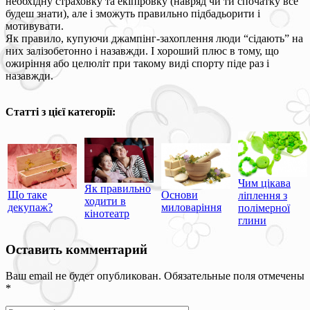
необхідну страховку та екіпіровку (навряд чи ти спочатку все
будеш знати), але і зможуть правильно підбадьорити і
мотивувати.
Як правило, купуючи джампінг-захоплення люди “сідають” на
них залізобетонно і назавжди. І хороший плюс в тому, що
ожиріння або целюліт при такому виді спорту піде раз і
назавжди.
Статті з цієї категорії:
Чим цікава
Як правильно
Що таке
Основи
ліплення з
ходити в
декупаж?
миловаріння
полімерної
кінотеатр
глини
Оставить комментарий
Ваш email не будет опубликован. Обязательные поля отмечены
*