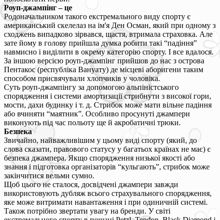
Роуп-джампінг – це
Родоначальником такого екстремального виду спорту є
американський скелелаз на ім'я Ден Осман, який при одному з
сходжень випадково зірвався, щастя, втримала страховка. Але
зате йому в голову прийшла думка робити такі “падіння”
навмисно і виділити в окрему категорію спорту. І все вдалося.
За іншою версією роуп-джампінг прийшов до нас з острова
Пентакос (республіка Вануату) де місцеві аборигени таким
способом присвячували хлопчиків у чоловіка.
Суть роуп-джампінгу за допомогою альпіністського
спорядження і системи амортизації стрибнути з високої гори,
мости, дахи будинку і т. д. Стрибок може мати вільне падіння
або вчиняти “маятник”. Особливо просунуті джампери
виконують під час польоту ще й акробатичні трюки.
Безпека
Звичайно, найважливішим у цьому виді спорту (який, до
слова сказати, правового статусу у багатьох країнах не має) є
безпека джампера. Якщо спорядження низької якості або
знання і підготовка організаторів “кульгають”, стрибок може
закінчитися вельми сумно.
Щоб цього не сталося, досвідчені джампери завжди
використовують дубляж всього страхувального спорядження,
яке може витримати навантаження і при одиничній системі.
Також потрібно звертати увагу на бренди. У світі
екстремального спорту в пошані Petzl, Tendon, Black Diamond і