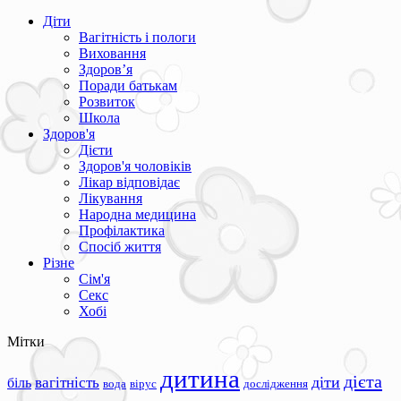
Діти
Вагітність і пологи
Виховання
Здоров’я
Поради батькам
Розвиток
Школа
Здоров'я
Дієти
Здоров'я чоловіків
Лікар відповідає
Лікування
Народна медицина
Профілактика
Спосіб життя
Різне
Сім'я
Секс
Хобі
Мітки
дитина
дієта
вагітність
діти
біль
вода
вірус
дослідження