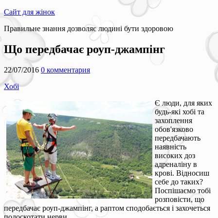
Сайт для жінок
Правильне знання дозволяє людині бути здоровою
Що передбачає роуп-джампінг
22/07/2016
0 комментария
Хобі
Є люди, для яких
будь-які хобі та
захоплення
обов'язково
передбачають
наявність
високих доз
адреналіну в
крові. Відносиш
себе до таких?
Поспішаємо тобі
розповісти, що
передбачає роуп-джампінг, а раптом сподобається і захочеться
полоскотати нерви.