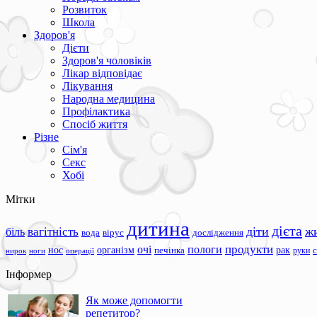
Розвиток
Школа
Здоров'я
Дієти
Здоров'я чоловіків
Лікар відповідає
Лікування
Народна медицина
Профілактика
Спосіб життя
Різне
Сім'я
Секс
Хобі
Мітки
дитина
дієта
вагітність
діти
ж
біль
вода
вірус
дослідження
продукти
очі
пологи
нос
організм
рак
печінка
руки
ноги
операції
нирок
Інформер
Як може допомогти
репетитор?