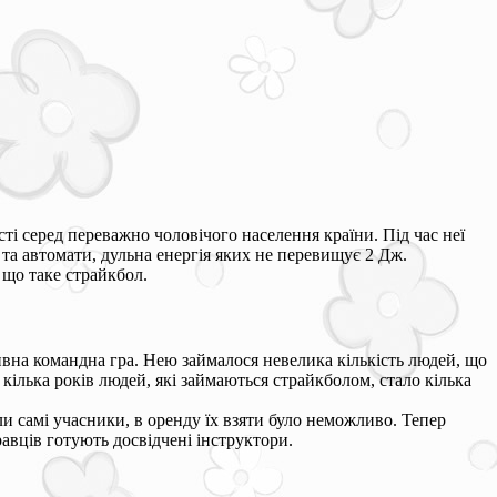
ті серед переважно чоловічого населення країни. Під час неї
 та автомати, дульна енергія яких не перевищує 2 Дж.
 що таке страйкбол.
ивна командна гра. Нею займалося невелика кількість людей, що
 кілька років людей, які займаються страйкболом, стало кілька
и самі учасники, в оренду їх взяти було неможливо. Тепер
равців готують досвідчені інструктори.