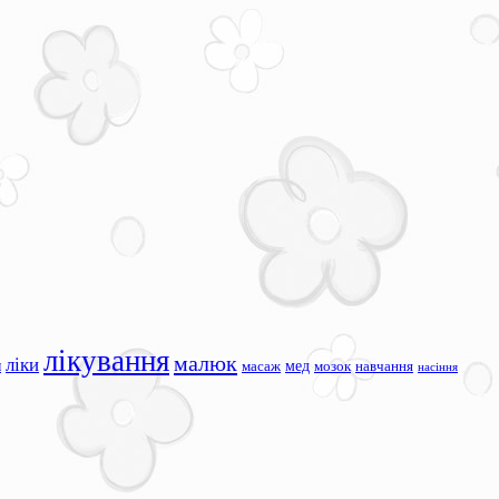
лікування
малюк
ліки
я
мед
масаж
мозок
навчання
насіння