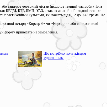
, або запалює червоний ліхтар (якщо це темний час доби). Ірга
ки: БРДМ, БТР, БМП, УАЗ, а також авіаційної і водної техніки.
ь пластиковими кульками, які важать від 0,12 до 0,43 грама. Це
а основі петард «Корсар-6» чи «Корсар-4» або ж пластикові
 уніформу привозять на замовлення.
ькими
Що потрібно початківцям
художникам