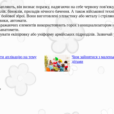
рапляють, він визнає поразку, надягаючи на себе червону пов'язку
ів, біноклів, приладів нічного бачення. А також військової техні
бойової зброї. Вони виготовлені з пластику або металу і стріляют
вики, автомати.
і вражаючих елементів використовують горох з инициализатором н
ранатомети.
увати екіпіровку або уніформу армійських підрозділів. Зазвичай
ти аплікацію на тему
Чим зайнятися з мален
дітьми
*