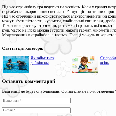
Під час страйкболу гра ведеться на чесність. Коли у гравця пот
передбачає використання спеціальної амуніції – оптичних приціл
Під час стрілянини використовуються електропневматичні копії 
можуть бути пістолети, кулемети, снайперські гвинтівки, дробо
Також використовуються міни, розтяжки і гранати, які в якост
кулі. Часто на іграх можна зустріти макети гармат, міномети і г
Моделювання в страйкболі вітається. Гравці можуть використов
Статті з цієї категорії:
Як займатися
Як зроби
дайвінгом
осінь
Оставить комментарий
Ваш email не будет опубликован. Обязательные поля отмечены