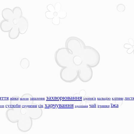
захворювання
иття
лист
жінки
запалення
здоров'я
кальцію
клітини
залози
харчування
їжа
чай
суглоби
сік
сон
схуднення
іграшки
хропіння