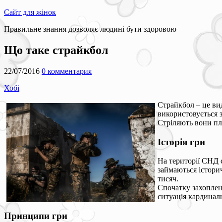
Сайт для жінок
Правильне знання дозволяє людині бути здоровою
Що таке страйкбол
22/07/2016
0 комментария
Хобі
Страйкбол – це вид
використовується з
Стріляють вони пл
Історія гри
На території СНД 
займаються історич
тисяч.
Спочатку захоплен
ситуація кардиналь
Принципи гри