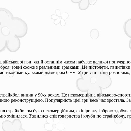
 військової гри, який останнім часом набуває великої популярнос
броя, зовні схоже з реальними зразками. Це пістолети, гвинтівки
астиковими кульками діаметром 6 мм. У цій статті ми розповімо,
страйкбол виник у 90-х роках. Це некомерційна військово-спорт
ною реконструкцією. Популярність цієї гри весь час зростала. За
ня страйкболом було некомерційним, екіпіровку і зброю здобувал
но змінилася. З'явилися співтовариства і клуби по страйкболу, г