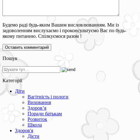
Будемо раді будь-яким Вашим висловлюванням. Ми із
задоволенням вислухаємо і проконсультуємо Вас по будь-
якому питанню. Спілкуємося разом !
Пошук
Категорії
Діти
Вагітність і пологи
Виховання
Здоров’я
Поради батькам
Розвиток
Школа
Здоров'я
Дієти