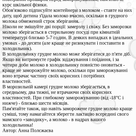
курс шкільної фізики.
Обов'язково підписуйте контейнери з молоком - ставте на них
дату, щоб дитина з'їдала молоко вчасно, оскільки в грудного
молока обмежений строк зберігання.
Ніколи не змішуйте дві порції: замерзлу і свіжу. Без заморозки
молоко зберігається в стерильному посуді при кімнатній
температурі близько 5-7 годин. В деяких випадках в ідеальних
умовах - до десяти (але краще не ризикувати і поставити в
холодильник).
В холодильнику грудне молоко може зберігатися до п'яти діб.
Якщо ви витримуєте графік зціджування і поїдання, і за
чотири доби молоко в холодильнику повністю оновиться -
краще не заморожуйте молоко, оскільки при заморожуванні
воно втрачає частину своїх корисних і потрібних
властивостей.
В морозильній камері грудне молоко зберігається, в
середньому, два тижні, не втрачаючи своїх корисних
властивостей. При глибокому заморожуванню (від -18°С і
нижче) - близько шести місяців.
Пам'ятайте також, що навіть заморожене грудне молоко краще
суміші, тому намагайтеся зберегти лактацію всередині свого
мамского «заводику», а молоко - в надрах вашого
холодильника!
Автор: Анна Полєжаєва