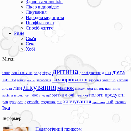
Здоров'я чоловіків
Лікар відповідає
Лікування
Народна медицина
Профілактика
Спосіб життя
Різне
Сім'я
Секс
Хобі
Мітки
дитина
дієта
вагітність
діти
біль
вода
вірус
дослідження
захворювання
життя
жінки
запалення
здоров'я
кальцію
клітини
залози
лікування
малюк
ліки
листя
мед
масаж
мозок
навчання
продукти
очі
пологи
нос
організм
печінка
ноги
операції
насіння
нирок
харчування
чай
суглоби
сік
рак
сон
руки
схуднення
іграшки
хропіння
їжа
Інформер
Педагогічний прикорм