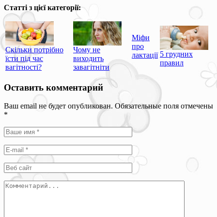
Статті з цієї категорії:
Міфи
про
Скільки потрібно
Чому не
5 грудних
лактації
їсти під час
виходить
правил
вагітності?
завагітніти
Оставить комментарий
Ваш email не будет опубликован. Обязательные поля отмечены
*