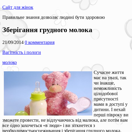
Сайт для жінок
Правильне знання дозволяє людині бути здоровою
Зберігання грудного молока
21/09/2014
0 комментария
Вагітність і пологи
молоко
Сучасне життя
має на увазі, так
чи інакше,
неможливість
цілодобової
присутності
мами в доступі у
дитини. І нехай
перші півроку ви
зможете провести, не відлучаючись від малюка, але потім вам
все одно захочеться «в люди» і ви зіткнетеся з
необходимостьюсцеживания і зберігання грудного молока.