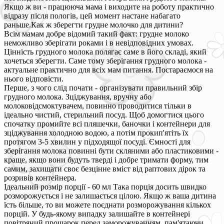
Якщо ж ви - працююча мама і виходите на роботу практично
відразу після пологів, цей момент настане набагато
раньше.Как ж зберегти грудне молочко для дитини?
Всім мамам добре відомий такий факт: грудне молоко
неможливо зберігати роками і в невідповідних умовах.
Цінність грудного молока полягає саме в його складі, який
хочеться зберегти. Саме тому зберігання грудного молока -
актуальне практично для всіх мам питання. Постараємося на
нього відповісти.
Перше, з чого слід почати - організувати правильний збір
грудного молока. Зціджування, вручну або
молоковідсмоктувачем, повинно проводитися тільки в
ідеально чистий, стерильний посуд. Щоб домогтися цього
спочатку промийте всі пляшечки, баночки і контейнери для
зціджування холодною водою, а потім прокип'ятіть їх
протягом 3-5 хвилин у підходящої посуді. Ємності для
зберігання молока повинні бути скляними або пластиковими -
краще, якщо вони будуть тверді і добре тримати форму, тим
самим, захищати своє безцінне вміст від раптових дірок та
розривів контейнера.
Ідеальний розмір порції - 60 мл Така порція досить швидко
розморожується і не залишається цілою. Якщо ж ваша дитина
їсть більше, то ви можете поєднати розморожування кількох
порцій. У будь-якому випадку залишайте в контейнері
повітряний прошарок перед заморожуванням, пам'ятаючи