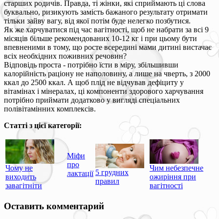
старших родичів. Правда, ті жінки, які сприймають ці слова
буквально, ризикують замість бажаного результату отримати
тільки зайву вагу, від якої потім буде нелегко позбутися.
Як же харчуватися під час вагітності, щоб не набрати за всі 9
місяців більше рекомендованих 10-12 кг і при цьому бути
впевненими в тому, що росте всередині мами дитині вистачає
всіх необхідних поживних речовин?
Відповідь проста - потрібно їсти в міру, збільшивши
калорійність раціону не наполовину, а лише на чверть, з 2000
ккал до 2500 ккал. А щоб плід не відчував дефіциту у
вітамінах і мінералах, ці компоненти здорового харчування
потрібно приймати додатково у вигляді спеціальних
полівітамінних комплексів.
Статті з цієї категорії:
Міфи
про
Чому не
Чим небезпечне
5 грудних
лактації
виходить
ожиріння при
правил
завагітніти
вагітності
Оставить комментарий