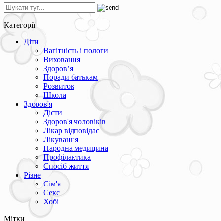
Категорії
Діти
Вагітність і пологи
Виховання
Здоров’я
Поради батькам
Розвиток
Школа
Здоров'я
Дієти
Здоров'я чоловіків
Лікар відповідає
Лікування
Народна медицина
Профілактика
Спосіб життя
Різне
Сім'я
Секс
Хобі
Мітки