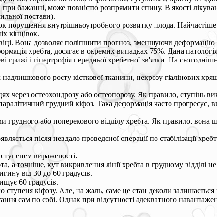
нт, при бажанні, може повністю розпрямити спину. В якості ліку
ильної постави).
док порушення внутрішньоутробного розвитку плода. Найчастіше 
іх кінцівок.
 віці. Вона дозволяє поліпшити прогноз, зменшуючи деформацію 
рмація хребта, досягає в окремих випадках 75%. Дана патологі
і грижі і гіпертрофія передньої хребетної зв'язки. На сьогодні
 надлишкового росту кісткової тканини, некрозу гіалінових хрящ
ях через остеохондрозу або остеопорозу. Як правило, ступінь ви
аралітичний грудний кіфоз. Така деформація часто прогресує, ви
вми грудного або поперекового відділу хребта. Як правило, вон
вляється після невдало проведеної операції по стабілізації хреб
а ступенем вираженості:
бта, а точніше, кут викривлення лінії хребта в грудному відділі н
игину від 30 до 60 градусів.
ищує 60 градусів.
о ступеня кіфозу. Але, на жаль, саме це стан деколи залишаєть
ання сам по собі. Однак при відсутності адекватного навантаже