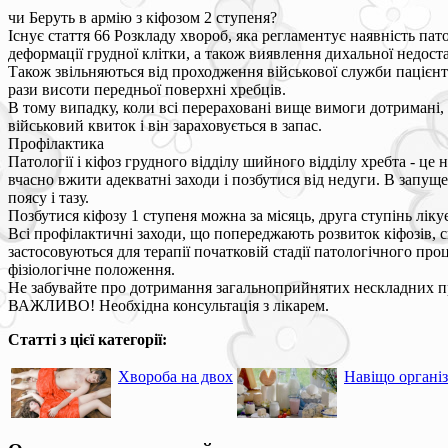
чи Беруть в армію з кіфозом 2 ступеня?
Існує стаття 66 Розкладу хвороб, яка регламентує наявність пато
деформації грудної клітки, а також виявлення дихальної недост
Також звільняються від проходження військової служби пацієнти
рази висоти передньої поверхні хребців.
В тому випадку, коли всі перераховані вище вимоги дотримані,
військовий квиток і він зараховується в запас.
Профілактика
Патології і кіфоз грудного відділу шийного відділу хребта - це
вчасно вжити адекватні заходи і позбутися від недуги. В запущ
поясу і тазу.
Позбутися кіфозу 1 ступеня можна за місяць, друга ступінь лікуєть
Всі профілактичні заходи, що попереджають розвиток кіфозів, 
застосовуються для терапії початковій стадії патологічного п
фізіологічне положення.
Не забувайте про дотримання загальноприйнятих нескладних п
ВАЖЛИВО! Необхідна консультація з лікарем.
Статті з цієї категорії:
Хвороба на двох
Навіщо організ