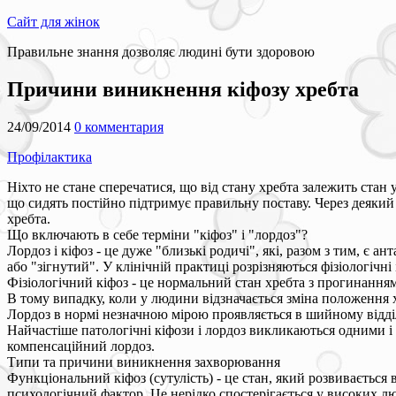
Сайт для жінок
Правильне знання дозволяє людині бути здоровою
Причини виникнення кіфозу хребта
24/09/2014
0 комментария
Профілактика
Ніхто не стане сперечатися, що від стану хребта залежить стан 
що сидять постійно підтримує правильну поставу. Через деякий
хребта.
Що включають в себе терміни "кіфоз" і "лордоз"?
Лордоз і кіфоз - це дуже "близькі родичі", які, разом з тим, є а
або "зігнутий". У клінічній практиці розрізняються фізіологічні
Фізіологічний кіфоз - це нормальний стан хребта з прогинанням
В тому випадку, коли у людини відзначається зміна положення х
Лордоз в нормі незначною мірою проявляється в шийному відділі
Найчастіше патологічні кіфози і лордоз викликаються одними і
компенсаційний лордоз.
Типи та причини виникнення захворювання
Функціональний кіфоз (сутулість) - це стан, який розвивається
психологічний фактор. Це нерідко спостерігається у високих лю