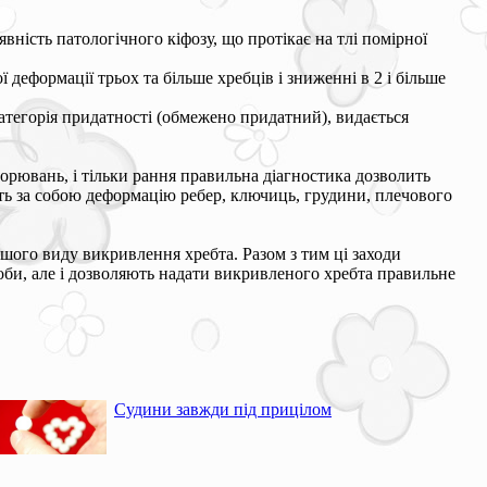
явність патологічного кіфозу, що протікає на тлі помірної
деформації трьох та більше хребців і зниженні в 2 і більше
атегорія придатності (обмежено придатний), видається
хворювань, і тільки рання правильна діагностика дозволить
нуть за собою деформацію ребер, ключиць, грудини, плечового
ншого виду викривлення хребта. Разом з тим ці заходи
роби, але і дозволяють надати викривленого хребта правильне
Судини завжди під прицілом