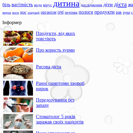
дитина
дієта
вагітність
діти
ж
біль
вода
вірус
дослідження
продукти
очі
пологи
нос
організм
рак
печінка
руки
ноги
операції
нирок
Інформер
Продукти, від яких
товстіють
Про користь хурми
Рисова дієта
Ранні симптоми хвороб
нирок
Передозування без
запаху
Стоматолог 5 років
заражав своїх пацієнтів