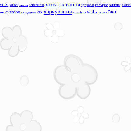
захворювання
иття
лист
жінки
запалення
здоров'я
кальцію
клітини
залози
харчування
їжа
чай
суглоби
сік
сон
схуднення
іграшки
хропіння