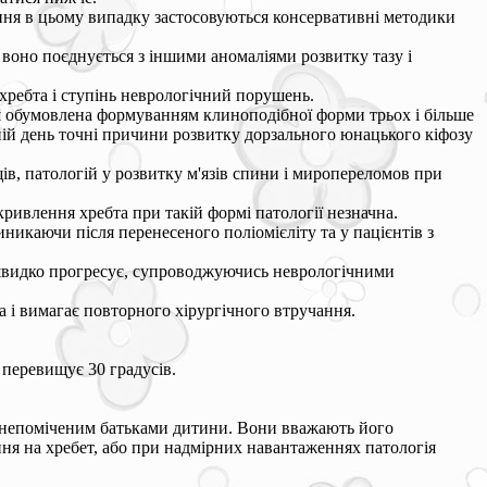
вання в цьому випадку застосовуються консервативні методики
воно поєднується з іншими аномаліями розвитку тазу і
хребта і ступінь неврологічний порушень.
я обумовлена формуванням клиноподібної форми трьох і більше
шній день точні причини розвитку дорзального юнацького кіфозу
ів, патологій у розвитку м'язів спини і миропереломов при
кривлення хребта при такій формі патології незначна.
никаючи після перенесеного поліомієліту та у пацієнтів з
а швидко прогресує, супроводжуючись неврологічними
та і вимагає повторного хірургічного втручання.
е перевищує 30 градусів.
ся непоміченим батьками дитини. Вони вважають його
ння на хребет, або при надмірних навантаженнях патологія