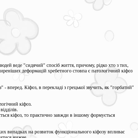
людей веде "сидячий" спосіб життя, причому, рідко хто з тих,
ширеніших деформацій хребетного стовпа є патологічний кіфоз
з" - вперед. Кіфоз, в перекладі з грецької звучить, як "горбатий"
логічний кіфоз.
відділів.
ється кіфоз, то практично завжди в іншому формується
еяких випадках на розвиток функціонального кіфозу впливає
ватися нижче.