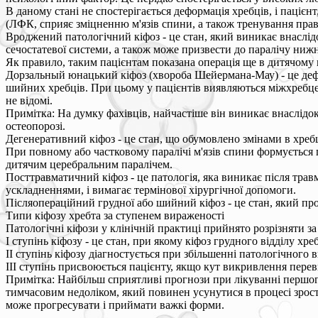
В даному стані не спостерігається деформація хребців, і паціє
(ЛФК, сприяє зміцненню м'язів спини, а також тренування прав
Вроджений патологічний кіфоз - це стан, який виникає внаслі
сечостатевої системи, а також може призвести до паралічу нижн
Як правило, таким пацієнтам показана операція ще в дитячому
Дорзальный юнацький кіфоз (хвороба Шейермана-Мау) - це дефо
шийних хребців. При цьому у пацієнтів виявляються міжхребцев
не відомі.
Примітка: На думку фахівців, найчастіше він виникає внаслідок
остеопорозі.
Дегенеративний кіфоз - це стан, що обумовлено змінами в хребц
При повному або частковому паралічі м'язів спини формується п
дитячим церебральним паралічем.
Посттравматичний кіфоз - це патологія, яка виникає після тра
ускладненнями, і вимагає термінової хірургічної допомоги.
Післяопераційний грудної або шийний кіфоз - це стан, який проя
Типи кіфозу хребта за ступенем вираженості
Патологічні кіфози у клінічній практиці прийнято розрізняти з
I ступінь кіфозу - це стан, при якому кіфоз грудного відділу хре
II ступінь кіфозу діагностується при збільшенні патологічного в
III ступінь присвоюється пацієнту, якщо кут викривлення перев
Примітка: Найбільш сприятливі прогнози при лікуванні першог
тимчасовим недоліком, який повинен усунутися в процесі зрост
може прогресувати і приймати важкі форми.