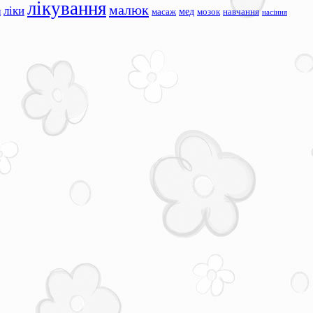
лікування
малюк
ліки
я
мед
масаж
мозок
навчання
насіння