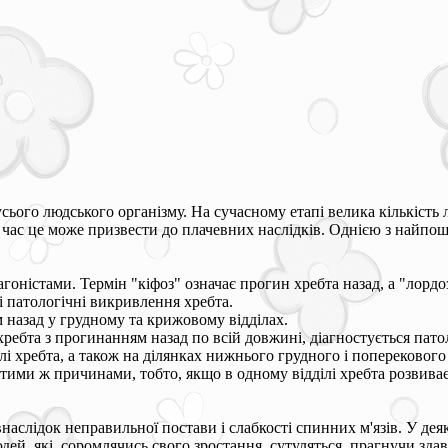
усього людського організму. На сучасному етапі велика кількість 
 час це може призвести до плачевних наслідків. Однією з найпо
нтагоністами. Термін "кіфоз" означає прогин хребта назад, а "лордо
 і патологічні викривлення хребта.
 назад у грудному та крижовому відділах.
ребта з прогинанням назад по всій довжині, діагностується пато
 хребта, а також на ділянках нижнього грудного і поперекового 
 тими ж причинами, тобто, якщо в одному відділі хребта розвива
 внаслідок неправильної постави і слабкості спинних м'язів. У д
дей, які, соромлячись свого зростання, сутуляться, прагнучи зда