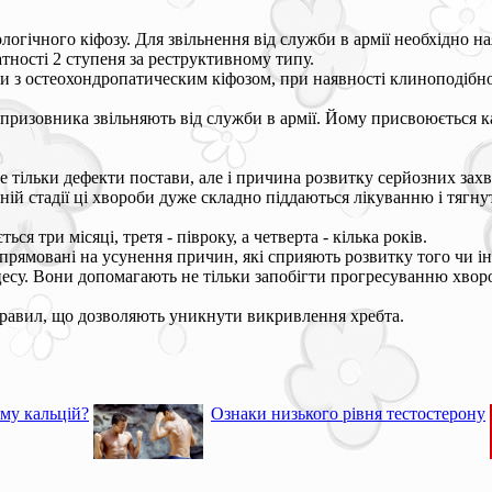
логічного кіфозу. Для звільнення від служби в армії необхідно на
атності 2 ступеня за реструктивному типу.
 з остеохондропатическим кіфозом, при наявності клиноподібної 
 призовника звільняють від служби в армії. Йому присвоюється к
 не тільки дефекти постави, але і причина розвитку серйозних за
еній стадії ці хвороби дуже складно піддаються лікуванню і тяг
ся три місяці, третя - півроку, а четверта - кілька років.
спрямовані на усунення причин, які сприяють розвитку того чи і
роцесу. Вони допомагають не тільки запобігти прогресуванню хво
равил, що дозволяють уникнути викривлення хребта.
му кальцій?
Ознаки низького рівня тестостерону