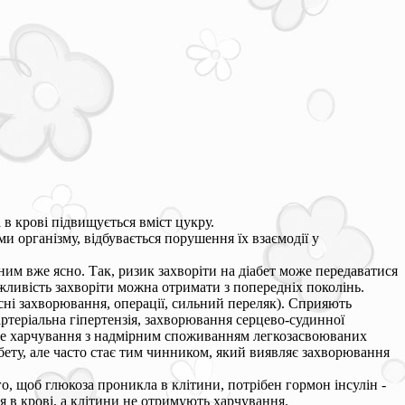
а в крові підвищується вміст цукру.
ми організму, відбувається порушення їх взаємодії у
ним вже ясно. Так, ризик захворіти на діабет може передаватися
жливість захворіти можна отримати з попередніх поколінь.
сні захворювання, операції, сильний переляк). Сприяють
артеріальна гіпертензія, захворювання серцево-судинної
ане харчування з надмірним споживанням легкозасвоюваних
ету, але часто стає тим чинником, який виявляє захворювання
го, щоб глюкоза проникла в клітини, потрібен гормон інсулін -
я в крові, а клітини не отримують харчування.