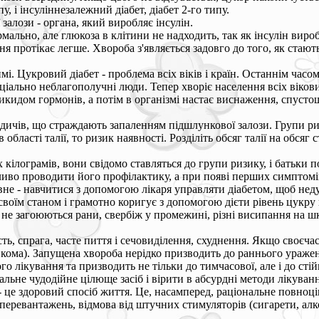
у, і інсуліннезалежний діабет, діабет 2-го типу.
алози - органа, який виробляє інсулін.
льно, але глюкоза в клітини не надходить, так як інсулін виробля
я протікає легше. Хвороба з'являється задовго до того, як стаю
мі. Цукровий діабет - проблема всіх віків і країн. Останнім часо
ціально неблагополучні люди. Тепер хворіє населення всіх вікови
викидом гормонів, а потім в організмі настає виснаження, спуст
ичів, що страждають запаленням підшлункової залози. Групи риз
бласті талії, то ризик наявності. Розділіть обсяг талії на обсяг 
кілограмів, вони свідомо ставляться до групи ризику, і батьки п
иво проводити його профілактику, а при появі перших симптомі
вне - навчитися з допомогою лікаря управляти діабетом, щоб нед
воїм станом і грамотно коригує з допомогою дієти рівень цукру 
е загоюються рани, свербіж у промежині, різні висипання на шкі
ь, спрага, часте пиття і сечовиділення, схуднення. Якщо своєча
а кома). Запущена хвороба нерідко призводить до раннього уражен
 лікування та призводить не тільки до тимчасової, але і до стій
льне чудодійне цілюще засіб і вірити в абсурдні методи лікуванн
- це здоровий спосіб життя. Це, насамперед, раціональне повноці
 перевантажень, відмова від штучних стимуляторів (сигарети, алк