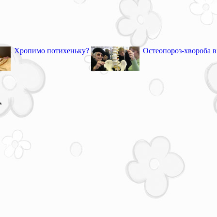
Хропимо потихеньку?
Остеопороз-хвороба в
*