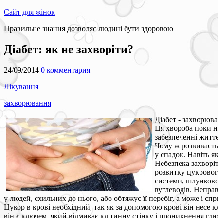
Сайт для жінок
Правильне знання дозволяє людині бути здоровою
Діабет: як не захворіти?
24/09/2014
0 комментария
Лікування
захворювання
Діабет - захворюва
Ця хвороба поки не
забезпеченні житт
Чому ж розвиваєтьс
у спадок. Навіть я
Небезпека захворіт
розвитку цукрового
системи, шлунково
вуглеводів. Непра
у людей, схильних до нього, або обтяжує її перебіг, а може і 
Цукор в крові необхідний, так як за допомогою крові він несе 
він є ключем, який відмикає клітинну стінку і проникнення глю