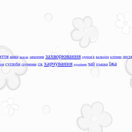
захворювання
иття
лист
жінки
запалення
здоров'я
кальцію
клітини
залози
харчування
їжа
чай
суглоби
сік
сон
схуднення
іграшки
хропіння