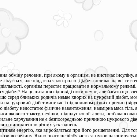
ння обміну речовин, при якому в організмі не вистачає інсуліну, 
 лікується, але піддається контролю. Діабет впливає на всі систе
єдіяльності, організм перестає працювати в нормальному режимі.
я діабет? На це питання відповіді поки немає, але багато що вче
кщо серед близьких родичів немає хворих на цукровий діабет, мо
и на цукровий діабет виникає і під впливом різних причин (віру
 діабету недостатнє фізичне навантаження, надмірна маса тіла, 
-кишкового тракту, печінки, підшлункової залози, незбалансов
вильне харчування не є безпосередньою причиною цукрового діаб
сприяти виникненню різних ускладнень.
клітинам енергію, яка виробляється при його розщепленні. Для то
кози всередину. Якщо цього не відбувається, цукор накопичуєтьс