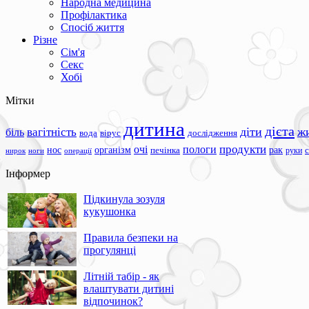
Народна медицина
Профілактика
Спосіб життя
Різне
Сім'я
Секс
Хобі
Мітки
дитина
дієта
вагітність
діти
ж
біль
вода
вірус
дослідження
продукти
очі
пологи
нос
організм
рак
печінка
руки
ноги
операції
нирок
Інформер
Підкинула зозуля
кукушонка
Правила безпеки на
прогулянці
Літній табір - як
влаштувати дитині
відпочинок?