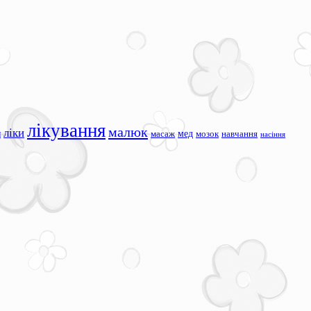
лікування
малюк
ліки
я
мед
масаж
мозок
навчання
насіння