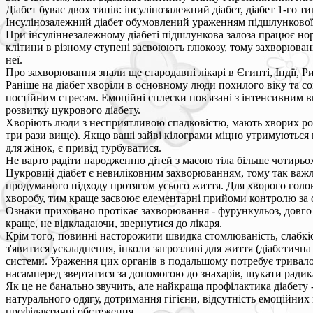
Діабет буває двох типів: інсулінозалежний діабет, діабет 1-го тип
Інсулінозалежний діабет обумовлений ураженням підшлункової з
При інсуліннезалежному діабеті підшлункова залоза працює норма
клітини в різному ступені засвоюють глюкозу, тому захворюванн
неї.
Про захворювання знали ще стародавні лікарі в Єгипті, Індії, Ри
Раніше на діабет хворіли в основному люди похилого віку та со
постійним стресам. Емоційні сплески пов'язані з інтенсивним 
розвитку цукрового діабету.
Хворіють люди з несприятливою спадковістю, мають хворих род
три рази вище). Якщо ваші зайві кілограми міцно утримуються в о
для жінок, є привід турбуватися.
Не варто радіти народженню дітей з масою тіла більше чотирьох 
Цукровий діабет є невиліковним захворюванням, тому так важл
продуманого підходу протягом усього життя. Для хворого голо
хворобу, тим краще засвоює елементарні прийоми контролю за с
Ознаки приховано протікає захворювання - фурункульоз, довго н
краще, не відкладаючи, звернутися до лікаря.
Крім того, повинні насторожити швидка стомлюваність, слабкіст
з'явитися ускладнення, інколи загрозливі для життя (діабетичн
системи. Ураження цих органів в подальшому потребує тривалого
насамперед звертатися за допомогою до знахарів, шукати радика
Як це не банально звучить, але найкраща профілактика діабету 
натурального одягу, дотримання гігієни, відсутність емоційних
профілактичні обстеження.