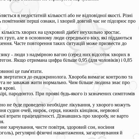
ється в недостатній кількості або не відповідної якості. Різні
ть помітними перші ознаки, і хворий довгий час не підозрює про
м кількість хворих на цукровий діабет неухильно зростає.
х груп, але в основному люди середнього віку, які піддаються
ошення. Часте повторення таких ситуацій може призвести до
ику - люди з надмірною вагою (серед них відсоток хворих в
стегон. Якщо отримана цифра більше 0,95 (для чоловіків) і 0,85
овинні це пам'ятати.
в звертатися до ендокринолога. Хвороба вимагає контролю та
уга не заважав жити нормально. Чим більше людина знає про
в крові.
рі, пародонтоз. При прояві будь-якого із зазначених симптомів
сно не буде проведено необхідне лікування, у хворого можуть
ня судин очей, нирок, серця, нижніх кінцівок, нервової
кої втрати працездатності. Дізнавшись про хворобу, не варто
я.
нне харчування, чисте повітря, здоровий сон, носіння
оголь), регулярні фізичні навантаження, загартовування й