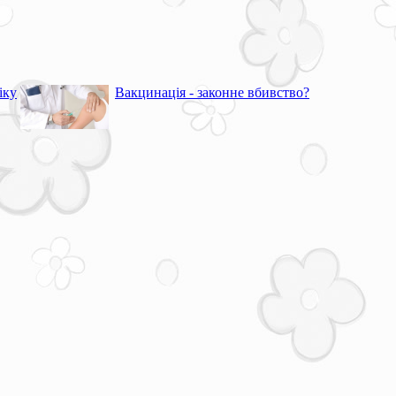
іку
Вакцинація - законне вбивство?