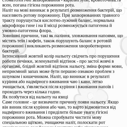
ясен, погана гігієна порожнини рота.
Наліт на мові виникає в результаті розмноження бактерій, що
населяють ротову порожнину. При захворюваннях травного
тракту порушується кислотно-лужний баланс, нормальна
мікрофлора гине і на її місці розмножується патогенна й
умовно-патогенна флора.
Зовнішні причини, такі як паління, зловживання напоями, що
містять теїн і кофеїн, також порушують баланс в ротовій
порожнині і викликають розмноження хвороботворних
бактерій.
Інтенсивний жовтий колір нальоту свідчить про порушення
роботи печінки, зеленуватий відтінок - про застої жовчі в
організмі, блідий жовтий відтінок нальоту, зміна форми мови,
неприємний запах може бути першою ознакою проблем з
шлунком і кишечником. Наліт, що виникає в результаті
куріння або надмірного вживання чаю і кави, легко
зчищається, з'являється після куріння і вживання напоїв і
проходить через кілька годин.
Як позбутися від нальоту на язиці
Саме головне - це визначити причину появи нальоту. Якщо
він виник після куріння або чаю, то варто відмовитися від
надмірного вживання і приділити більше уваги гігієні
порожнини рота. Можна спробувати чистити мову
спеціальною щіткою, зчищаючи наліт, полоскати рот