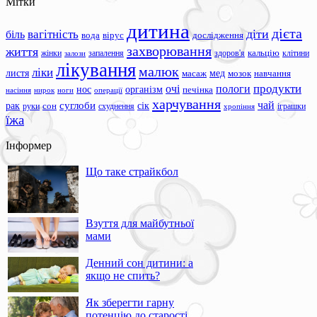
Мітки
дитина
дієта
вагітність
діти
біль
вода
вірус
дослідження
захворювання
життя
жінки
запалення
здоров'я
кальцію
клітини
залози
лікування
малюк
ліки
листя
мед
масаж
мозок
навчання
продукти
очі
пологи
нос
організм
печінка
ноги
операції
насіння
нирок
харчування
чай
суглоби
сік
рак
сон
руки
схуднення
іграшки
хропіння
їжа
Інформер
Що таке страйкбол
Взуття для майбутньої
мами
Денний сон дитини: а
якщо не спить?
Як зберегти гарну
потенцію до старості