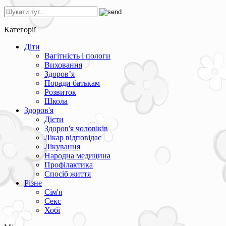
Категорії
Діти
Вагітність і пологи
Виховання
Здоров’я
Поради батькам
Розвиток
Школа
Здоров'я
Дієти
Здоров'я чоловіків
Лікар відповідає
Лікування
Народна медицина
Профілактика
Спосіб життя
Різне
Сім'я
Секс
Хобі