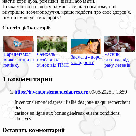
настій кори дуба, ромашки, шавлії або м'яти.
Поява жовтого нальоту на мові - сигнал організму про
внутрішнє неблагополуччя, краще подбати про своє здоров'я,
ніж потім лікувати хворобу!
Статті з цієї категорії:
Парацетамол
Фенхель
Часник
Засмага - ворог
може знищити
позбавить
захищає від
молодості?
печінку
жінок від ПМС
раку легенів
1 комментарий
https://inventonslemondedapres.org
09/05/2025 в 13:59
Inventonslemondedapres : l’allié des joueurs qui recherchent
des
casinos en ligne aux bonus généreux et sans conditions
abusives.
Оставить комментарий