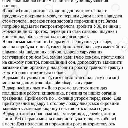
спеціальними лосьйонами і чистити зуби лікувальною
пастою.
Якщо всі вищеописані заходи не допомагають і наліт
продовжує покривати мову, то першим ділом варто відвідати
стоматолога і переконатися здоров'я порожнини рта.Затем
потрібно відвідати гастроентеролога, зробити УЗД печінки і
жовчовивідних проток, перевірити стан слизової шлунка і
кишечника, обов'язково здати аналізи крові.
Якщо немає можливості відразу ж звернутися до лікаря,
можна спробувати позбутися від жовтого нальоту самостійно -
відмова від шкідливих звичок, здорове харчування,
регулярний прийом їжі, заміна кави і чаю соками, прогулянки
на свіжому повітрі, повноцінний сон, допоможуть відновити
загальне стан організму, налагодити роботу травного тракту і
жовтий наліт зникне сам собою.
В домашніх умовах позбутися від жовтого нальоту на язиці
можна за допомогою відварів лікарських трав:
Відвар насіння льону - його рекомендується пити для
поліпшення роботи кишечника, печення та інших органів
травлення. Приймають по 1 склянці утором перед їжею. Для
приготування відвару 1 столову ложку лікарської сировини
заливають склянкою окропу і настоюють кілька годин.
Відвари з листя подорожника, материнки, деревію, листя
липи. Всі ці трави можна використовувати окремо або всі
вместе.Для полоскання порожнини рота використовують