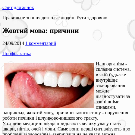
Сайт для жінок
Правильне знання дозволяє людині бути здоровою
Жовтий мова: причини
24/09/2014
1 комментарий
Профілактика
Наш організм -
складна система,
в якій будь-яке
внутрішнє
захворювання
можна
діагностувати за
зовнішніми
ознаками,
наприклад, жовтий мову, причини такого стану - порушення
роботи печінки і шлунково-кишкового тракту.
У східній медицині лікарі приділяють велику увагу стану
шкіри, нігтів, очей і мови. Саме вони перші сигналізують про
проблеми зі здоров'ям і, звернувши на це увагу, можна