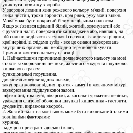
уникнути розвитку хвороби.
У здорової людини язик рожевого кольору, м'який, поверхня
язика чистий, трохи горбиста, краї рівні, руху мови вільні.
Мова може бути покритий білим нещільним нальотом.
Якщо ж з'явився щільний білий, жовтий, зеленуватий або
сіруватий наліт, поверхня язика згладжена або, навпаки, на
ній сильно виділяються смакові сосочки, з'явилися тріщини,
краї нерівні, зі слідами зубів - все це ознаки захворювань
внутрішніх органів, які необхідно терміново лікувати.
Причини жовтого нальоту на язиці
1. Найчастішими причинами появи жовтого нальоту на мові
стають захворювання печінки, жовчного міхура та шлунково-
кишкового тракту:
функціональні порушення,
дискінезії жовчовивідних шляхів,
закупорка жовчовивідних проток - камені в жовчному міхурі,
захворювання підшлункової залози,
інфекційні, токсичні, лікарські, алкогольні ураження печінки,
ураження слизової оболонки шлунка і кишечника - гастрити,
дуоденіти, виразкова хвороба.
2. Жовтий наліт на мові також може бути викликаний такими
зовнішніми факторами:
куріння,
надмірна пристрасть до чаю і кави,
стоматологічні захворювання - каріозні зуби, кровоточивість