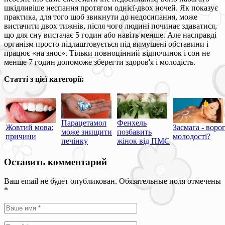
шкідливіше неспання протягом однієї-двох ночей. Як показує
практика, для того щоб звикнути до недосипання, може
вистачити двох тижнів, після чого людині починає здаватися,
що для сну вистачає 5 годин або навіть менше. Але насправді
організм просто підлаштовується під вимушені обставини і
працює «на знос». Тільки повноцінний відпочинок і сон не
менше 7 годин допоможе зберегти здоров'я і молодість.
Статті з цієї категорії:
Парацетамол
Фенхель
Жовтий мова:
Засмага - воро
може знищити
позбавить
причини
молодості?
печінку
жінок від ПМС
Оставить комментарий
Ваш email не будет опубликован. Обязательные поля отмечены
*