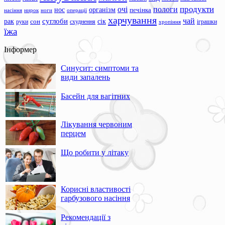
продукти
очі
пологи
нос
організм
печінка
ноги
операції
насіння
нирок
харчування
чай
суглоби
сік
рак
сон
руки
схуднення
іграшки
хропіння
їжа
Інформер
Синусит: симптоми та
види запалень
Басейн для вагітних
Лікування червоним
перцем
Що робити у літаку
Корисні властивості
гарбузового насіння
Рекомендації з