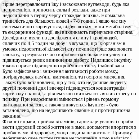
гірше перетравлювати їжу і засвоювати вуглеводи, будь-яка
неприємність приносить сильні розлади, адже при
недосипанні в першу чергу страждає психіка. Нормальна
тривалість для більшості людей - 7-8 годин, і якщо час сну
систематично скорочується, відбуваються зміни метаболізму
та ендокринної функції, які викликають передчасне старіння.
Дослідники взяли на дослідження слину і кров людей,
сплячих по 4-5 годин на добу і з'ясували, що їх організм в
умовах недостатньої кількості сну починає гірше засвоювати
глюкозу, в результаті чого виробляється більше інсуліну та
підвищується ризик виникнення діабету. Надлишок інсуліну
також сприяє підвищенню кров'яного тиску і зайвої ваги.
Було зафіксовано і зниження активності роботи мозку,
погіршувалася пам'ять, кмітливість та гострота мислення.
Також було встановлено, що у тих, хто недосипає людей у
другій половині дня і ввечері підвищується концентрація
кортизолу в крові, за рівнем якого визначають вплив стресу на
психіку. При недосипанні змінюється і рівень гормону
щитовидної залози, а також знижується імунітет - було
встановлено, що на недосипають слабше діє протигрипозна
вакцина.
Фізичні вправи, прийом вітамінів, гарне харчування і спроби
вести здоровий спосіб життя не в змозі допомогти впоратися з
проблемами зі здоров'ям, якщо людина не досипає. Причому
небезпечно саме систематичне недосипання, воно набагато