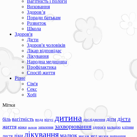
Вагітність і пологи
Виховання
Здоров’я
Поради батькам
Розвиток
Школа
Здоров'я
Дієти
Здоров'я чоловіків
Лікар відповідає
Лікування
Народна медицина
Профілактика
Спосіб життя
Різне
Сім'я
Секс
Хобі
Мітки
дитина
дієта
вагітність
діти
біль
вода
вірус
дослідження
захворювання
життя
жінки
запалення
здоров'я
кальцію
клітини
залози
лікування
малюк
ліки
листя
мед
масаж
мозок
навчання