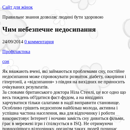
Сайт для жінок
Правильне знання дозволяє людині бути здоровою
Чим небезпечне недосипання
24/09/2014
0 комментария
Профілактика
сон
Як вважають вчені, які займаються проблемами сну, постійне
недосипання може спровокувати розвиток діабету, ожиріння і
гіпертонії, а «відсипання» з півдня на вихідних не приносить
очікуваних результатів.
За словами британського доктора Ніла Стенлі, це все одно що
весь тиждень об'їдатися фаст-фудом, а на вихідних
харчуватися тільки салатами в надії виправити становище.
Особливо грішить недосипом найбільш молода, активна і
успішна частина населення, яка для відпочинку і роботи
використовує Інтернет і ночами замість сну дивиться фільми,
грає в мережеві ігри і спілкується в ISQ. Не отримуючи
повноцінного відпочинку, організм таких людей починає