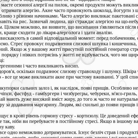
не маєте сезонної алергії на пилок, окремі продукти можуть викл
 отримати алергію. Акне часто провокують шоколад, йогурти з 
ливо з різними начинками. Часто алергію викликає пакетовані с
і навіть на рис. Зазвичай людина, що страждає алергією на що-неб
ном. Цілком можливо, ви виявите, що висипання з'являються післ
и, краще сходити до лікаря-алерголога і здати аналізи.
вискакують в самий відповідальний момент: перед побаченням, с
ємо. Стрес провокує подразнення слизової шлунка і кишечника, п
сний. Якщо ж у вашому житті присутній постійний генератор стре
 порядку і ніяких потрясінь у житті не відбувається, чого ми щ
і:
лергенними і часто викликають висип.
здоров'я, оскільки подразнює слизову стравоходу і шлунку. Шкіра
- все це може викликати акне при частому вживанні. У цей списо
упорки сальних залоз і, як наслідок, появі прищів. Особливо н
, чіпси, фастфуд - гамбургери і чизбурегры, чебуреки, м'ясо-гриль,
ай мають дуже високий вміст жиру, до того ж часто не натурально
иру за додавання маргарину. Людям, які схильні до появи прищів 
ує в крові рівень гормону стресу - кортизолу. Це доведений ефе
е так, ніби ви перебуваєте в постійному стресі. Якщо в іншому в
у каву.
се одно неможливо дотримуватися. Існує безліч страв і продукті
ів, овочів, риби, нежирні сорти сиру, сир, крупи і всі можливі