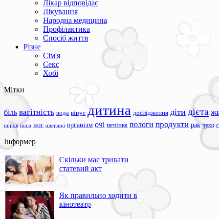
Лікар відповідає
Лікування
Народна медицина
Профілактика
Спосіб життя
Різне
Сім'я
Секс
Хобі
Мітки
дитина
дієта
вагітність
діти
ж
біль
вода
вірус
дослідження
продукти
очі
пологи
нос
організм
рак
печінка
руки
ноги
операції
нирок
Інформер
Скільки має тривати
статевий акт
Як правильно ходити в
кінотеатр