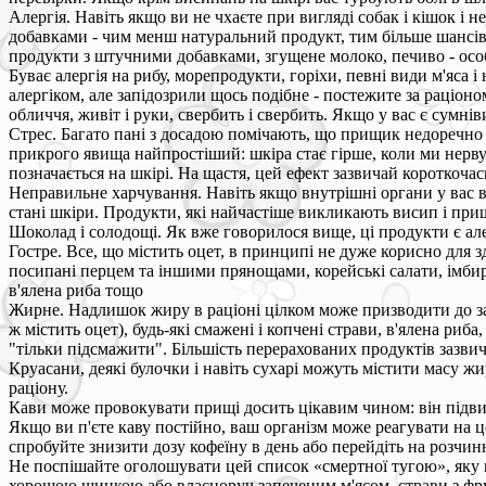
Алергія. Навіть якщо ви не чхаєте при вигляді собак і кішок і 
добавками - чим менш натуральний продукт, тим більше шансів
продукти з штучними добавками, згущене молоко, печиво - особ
Буває алергія на рибу, морепродукти, горіхи, певні види м'яса 
алергіком, але запідозрили щось подібне - постежите за раціо
обличчя, живіт і руки, свербить і свербить. Якщо у вас є сумнів
Стрес. Багато пані з досадою помічають, що прищик недоречно 
прикрого явища найпростіший: шкіра стає гірше, коли ми нерву
позначається на шкірі. На щастя, цей ефект зазвичай короткоча
Неправильне харчування. Навіть якщо внутрішні органи у вас в
стані шкіри. Продукти, які найчастіше викликають висип і прищ
Шоколад і солодощі. Як вже говорилося вище, ці продукти є а
Гостре. Все, що містить оцет, в принципі не дуже корисно для 
посипані перцем та іншими прянощами, корейські салати, імбир 
в'ялена риба тощо
Жирне. Надлишок жиру в раціоні цілком може призводити до зак
ж містить оцет), будь-які смажені і копчені страви, в'ялена риба
"тільки підсмажити". Більшість перерахованих продуктів зазвич
Круасани, деякі булочки і навіть сухарі можуть містити масу ж
раціону.
Кави може провокувати прищі досить цікавим чином: він підвищ
Якщо ви п'єте каву постійно, ваш організм може реагувати на ц
спробуйте знизити дозу кофеїну в день або перейдіть на розчинн
Не поспішайте оголошувати цей список «смертної тугою», яку в
хорошою шинкою або власноруч запеченим м'ясом, страви з фрукт