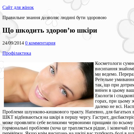
Сайт для жінок
Правильне знання дозволяє людині бути здоровою
Що шкодить здоров’ю шкіри
24/09/2014
0 комментария
Профілактика
Косметологи сумно
висипання знайомі 
ми ведемо. Перера
Ретельне умивання
так, що при дотри
винен в цьому ваш
Екологія і спадков
горах, при цьому з
далеко не всі. Нас
Проблеми шлунково-кишкового тракту. Напевно, для багатьох вж
ШКТ відбиваються на шкірі в першу чергу. Гастрит, дисбактер
може проявляти себе великими червоними прищами по всьому о
гормональні проблеми (хоча це трапляється рідше, і зазвичай 
перевірки. Якщо крім висипань на шкірі вас турбують болі в шлун