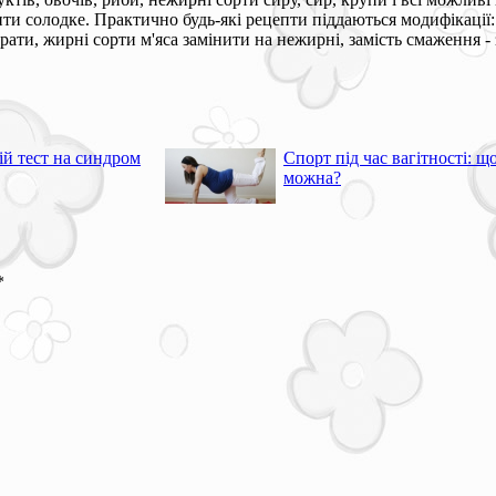
жити солодке. Практично будь-які рецепти піддаються модифікаці
рати, жирні сорти м'яса замінити на нежирні, замість смаження -
й тест на синдром
Спорт під час вагітності: щ
можна?
*