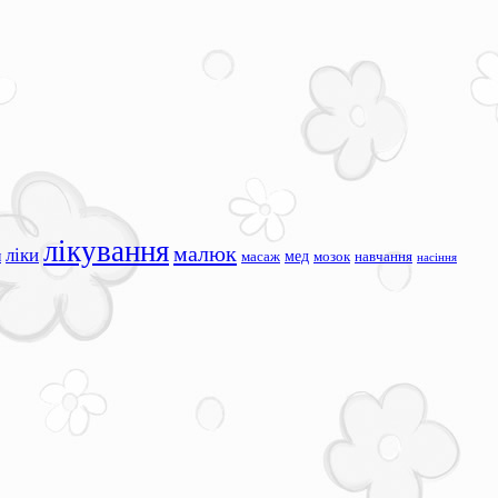
лікування
малюк
ліки
я
мед
масаж
мозок
навчання
насіння