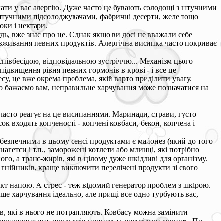
икати у вас алергію. Дуже часто це бувають солодощі з штучними
штучними підсолоджувачами, фабричні десерти, желе тощо
оки і нектари.
удь, вже знає про це. Однак якщо ви досі не вважали себе
я вживання певних продуктів. Алергічна висипка часто покриває
півбесідою, відповідальною зустріччю... Механізм цього
ідвищення рівня певних гормонів в крові - і все це
су, це вже окрема проблема, якій варто приділити увагу.
иро бажаємо вам, неправильне харчування може позначатися на
 часто реагує на це висипаннями. Маринади, страви, густо
к входять копченості - копчені ковбаси, бекон, копчена і
ебезпечними в цьому сенсі продуктами є майонез (який до того
 нагетси і т.п., заморожені котлети або млинці, які потрібно
го, а транс-жирів, які в цілому дуже шкідливі для організму.
і гнійників, краще виключити перелічені продукти зі свого
кт напою. А стрес - теж відомий генератор проблем з шкірою.
аше харчування ідеально, але прищі все одно турбують вас,
в, які в нього не потрапляють. Ковбасу можна замінити
 поєднання цих продуктів принесуть вам тільки користь. По