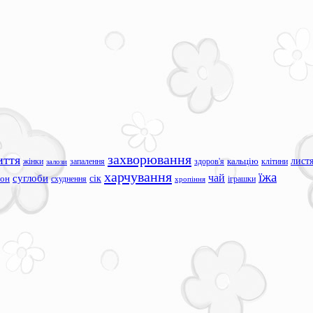
захворювання
иття
лист
жінки
запалення
здоров'я
кальцію
клітини
залози
харчування
їжа
чай
суглоби
сік
сон
схуднення
іграшки
хропіння