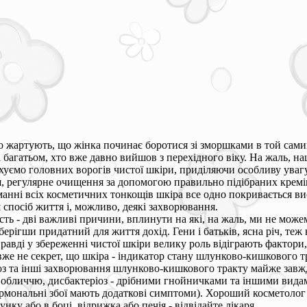
 жартують, що жінка починає боротися зі зморшками в той самий
багатьом, хто вже давно вийшов з перехідного віку. На жаль, наш
хуємо головних ворогів чистої шкіри, приділяючи особливу уваг
, регулярне очищення за допомогою правильно підібраних кремів 
манні всіх косметичних тонкощів шкіра все одно покривається 
 спосіб життя і, можливо, деякі захворювання.
ість - дві важливі причини, вплинути на які, на жаль, ми не може
берігши придатний для життя дохід. Гени і батьків, ясна річ, те
правді у збереженні чистої шкіри велику роль відіграють фактори
е не секрет, що шкіра - індикатор стану шлунково-кишкового тр
іоз та інші захворювання шлунково-кишкового тракту майже зав
бличчю, дисбактеріоз - дрібними гнойничками та іншими видами
гормональні збої мають додаткові симптоми). Хороший косметолог
ку або в боці, відрижка або печія - відвідайте лікаря.