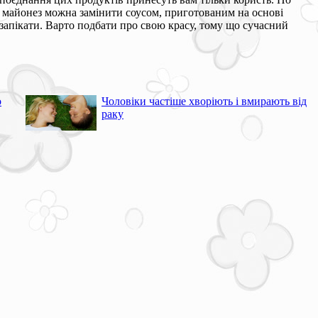
ї: майонез можна замінити соусом, приготованим на основі
 запікати. Варто подбати про свою красу, тому що сучасний
о
Чоловіки частіше хворіють і вмирають від
раку