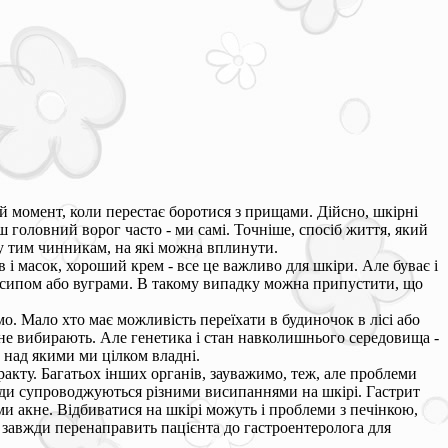
 момент, коли перестає боротися з прищами. Дійсно, шкірні
 головний ворог часто - ми самі. Точніше, спосіб життя, який
у тим чинникам, на які можна вплинути.
і масок, хороший крем - все це важливо для шкіри. Але буває і
висипом або вуграми. В такому випадку можна припустити, що
мо. Мало хто має можливість переїхати в будиночок в лісі або
ж не вибирають. Але генетика і стан навколишнього середовища -
, над якими ми цілком владні.
акту. Багатьох інших органів, зауважимо, теж, але проблеми
жди супроводжуються різними висипаннями на шкірі. Гастрит
 акне. Відбиватися на шкірі можуть і проблеми з печінкою,
 завжди перенаправить пацієнта до гастроентеролога для