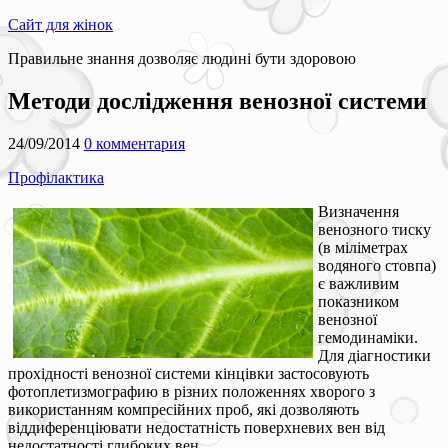
Сайт для жінок
Правильне знання дозволяє людині бути здоровою
Методи дослідження венозної системи
24/09/2014
0 комментария
Профілактика
Визначення
венозного тиску
(в міліметрах
водяного стовпа)
є важливим
показником
венозної
гемодинаміки.
Для діагностики
прохідності венозної системи кінцівки застосовують
фотоплетизмографию в різних положеннях хворого з
використанням компресійних проб, які дозволяють
віддиференціювати недостатність поверхневих вен від
недостатності глибоких вен.