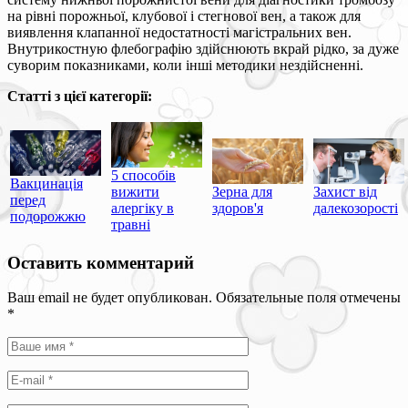
на рівні порожньої, клубової і стегнової вен, а також для
виявлення клапанної недостатності магістральних вен.
Внутрикостную флебографію здійснюють вкрай рідко, за дуже
суворим показниками, коли інші методики нездійсненні.
Статті з цієї категорії:
5 способів
Вакцинація
вижити
Зерна для
Захист від
перед
алергіку в
здоров'я
далекозорості
подорожжю
травні
Оставить комментарий
Ваш email не будет опубликован. Обязательные поля отмечены
*