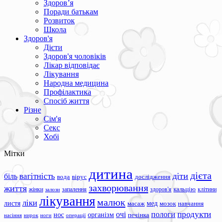
Здоров’я
Поради батькам
Розвиток
Школа
Здоров'я
Дієти
Здоров'я чоловіків
Лікар відповідає
Лікування
Народна медицина
Профілактика
Спосіб життя
Різне
Сім'я
Секс
Хобі
Мітки
дитина
дієта
вагітність
діти
біль
вода
вірус
дослідження
захворювання
життя
жінки
запалення
здоров'я
кальцію
клітини
залози
лікування
малюк
ліки
листя
мед
масаж
мозок
навчання
продукти
очі
пологи
нос
організм
печінка
ноги
операції
насіння
нирок