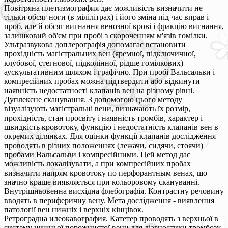
Повітряна плетизмография дає можливість визначити не
тільки обсяг ноги (в мілілітрах) і його зміна під час вправ і
проб, але й обсяг вигнання венозної крові і фракцію вигнання,
залишковий об'єм при пробі з скороченням м'язів гомілки.
Ультразвукова доплерографія допомагає встановити
прохідність магістральних вен (яремної, підключичної,
клубової, стегнової, підколінної, рідше гомілкових)
аускультативним шляхом і графічно. При пробі Вальсальви і
компресійних пробах можна підтвердити або відкинути
наявність недостатності клапанів вен на різному рівні.
Дуплексне сканування. З допомогою цього методу
візуалізують магістральні вени, визначають їх розмір,
прохідність, стан просвіту і наявність тромбів, характер і
швидкість кровотоку, функцію і недостатність клапанів вен в
окремих ділянках. Для оцінки функції клапанів дослідження
проводять в різних положеннях (лежачи, сидячи, стоячи)
пробами Вальсальви і компресійними. Цей метод дає
можливість локалізувати, а при компресійних пробах
визначити напрям кровотоку по перфорантным венах, що
значно краще виявляється при кольоровому скануванні.
Внутрішньовенна висхідна флебографія. Контрастну речовину
вводять в периферичну вену. Мета дослідження - виявлення
патології вен нижніх і верхніх кінцівок.
Ретроградна илеокавография. Катетер проводять з верхньої в
систему нижньої порожнистої вени для діагностики тромбозу