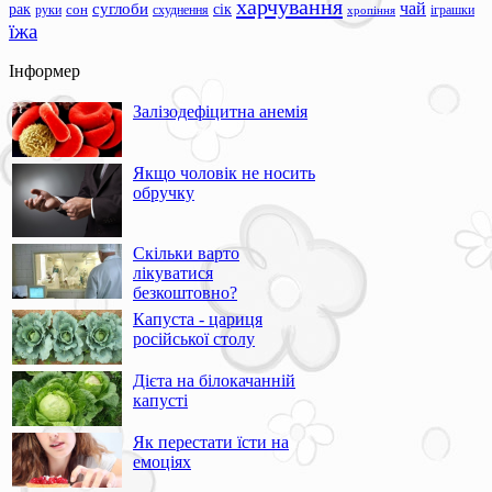
харчування
чай
суглоби
сік
рак
сон
руки
схуднення
іграшки
хропіння
їжа
Інформер
Залізодефіцитна анемія
Якщо чоловік не носить
обручку
Скільки варто
лікуватися
безкоштовно?
Капуста - цариця
російської столу
Дієта на білокачанній
капусті
Як перестати їсти на
емоціях