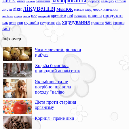
захворювання
життя
жінки
запалення
здоров'я
кальцію
клітини
залози
лікування
малюк
ліки
листя
мед
масаж
мозок
навчання
продукти
очі
пологи
нос
організм
печінка
ноги
операції
насіння
нирок
харчування
чай
суглоби
сік
рак
сон
руки
схуднення
іграшки
хропіння
їжа
Інформер
Чим корисний ріпчаста
цибуля
Ходьба босоніж -
природний анальгетик
Як змінювати не
потрібно: правила
походу "наліво"
Дієта проти старіння
організму
Кориця - пряне ліки