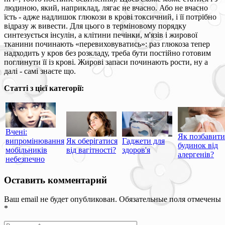
людиною, який, наприклад, лягає не вчасно. Або не вчасно
їсть - адже надлишок глюкози в крові токсичний, і її потрібно
відразу ж вивести. Для цього в терміновому порядку
синтезується інсулін, а клітини печінки, м'язів і жирової
тканини починають «перевиховуватись»: раз глюкоза тепер
надходить у кров без розкладу, треба бути постійно готовим
поглинути її із крові. Жирові запаси починають рости, ну а
далі - самі знаєте що.
Статті з цієї категорії:
Вчені:
Як позбавити
випромінювання
Як оберігатися
Гаджети для
будинок від
мобільників
від вагітності?
здоров'я
алергенів?
небезпечно
Оставить комментарий
Ваш email не будет опубликован. Обязательные поля отмечены
*