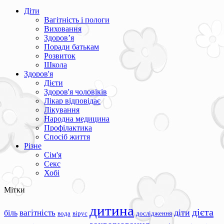
Діти
Вагітність і пологи
Виховання
Здоров’я
Поради батькам
Розвиток
Школа
Здоров'я
Дієти
Здоров'я чоловіків
Лікар відповідає
Лікування
Народна медицина
Профілактика
Спосіб життя
Різне
Сім'я
Секс
Хобі
Мітки
дитина
дієта
вагітність
діти
біль
вода
вірус
дослідження