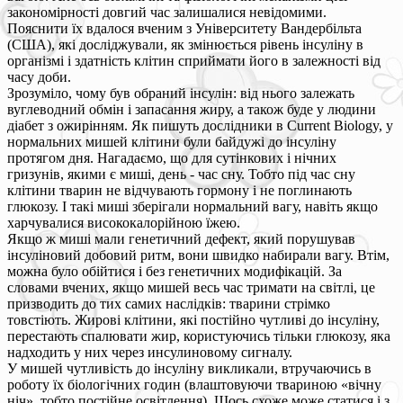
закономірності довгий час залишалися невідомими.
Пояснити їх вдалося вченим з Університету Вандербільта
(США), які досліджували, як змінюється рівень інсуліну в
організмі і здатність клітин сприймати його в залежності від
часу доби.
Зрозуміло, чому був обраний інсулін: від нього залежать
вуглеводний обмін і запасання жиру, а також буде у людини
діабет з ожирінням. Як пишуть дослідники в Current Biology, у
нормальних мишей клітини були байдужі до інсуліну
протягом дня. Нагадаємо, що для сутінкових і нічних
гризунів, якими є миші, день - час сну. Тобто під час сну
клітини тварин не відчувають гормону і не поглинають
глюкозу. І такі миші зберігали нормальний вагу, навіть якщо
харчувалися висококалорійною їжею.
Якщо ж миші мали генетичний дефект, який порушував
інсуліновий добовий ритм, вони швидко набирали вагу. Втім,
можна було обійтися і без генетичних модифікацій. За
словами вчених, якщо мишей весь час тримати на світлі, це
призводить до тих самих наслідків: тварини стрімко
товстіють. Жирові клітини, які постійно чутливі до інсуліну,
перестають спалювати жир, користуючись тільки глюкозу, яка
надходить у них через инсулиновому сигналу.
У мишей чутливість до інсуліну викликали, втручаючись в
роботу їх біологічних годин (влаштовуючи твариною «вічну
ніч», тобто постійне освітлення). Щось схоже може статися і з