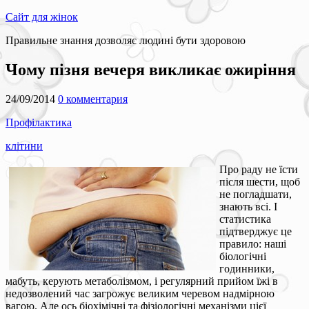
Сайт для жінок
Правильне знання дозволяє людині бути здоровою
Чому пізня вечеря викликає ожиріння
24/09/2014
0 комментария
Профілактика
клітини
Про раду не їсти
після шести, щоб
не погладшати,
знають всі. І
статистика
підтверджує це
правило: наші
біологічні
годинники,
мабуть, керують метаболізмом, і регулярний прийом їжі в
недозволений час загрожує великим черевом надмірною
вагою. Але ось біохімічні та фізіологічні механізми цієї