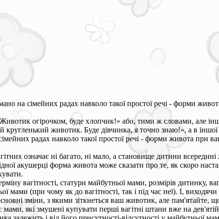
мано на сімейних радах навколо такої простої речі - форми живота
«Животик огірочком, буде хлопчик!» або, тими ж словами, але інш
 кругленький животик. Буде дівчинка, я точно знаю!», а в іншої
сімейних радах навколо такої простої речі - форми живота при ваг
гітних означає ні багато, ні мало, а становище дитини всередин
ідної акушерці форма живота може сказати про те, як скоро настан
кувати.
рміну вагітності, статури майбутньої мами, розмірів дитинку, ваг
ої мами (при чому як до вагітності, так і під час неї). І, виходяч
сновні зміни, з якими зіткнеться ваш животик, але пам'ятайте, що
є мами, які змушені купувати перші вагітні штани вже на дев'яті
ика залежить і від його присутності-відсутності у майбутньої ма