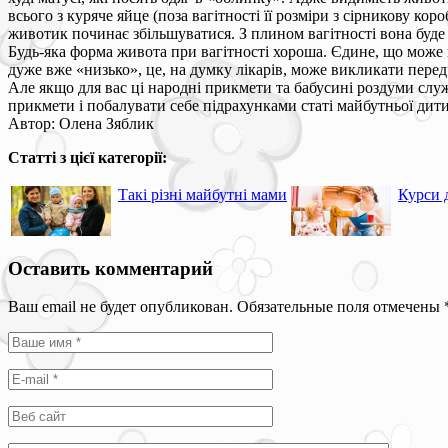
всього з куряче яйце (поза вагітності її розміри з сірникову ко
животик починає збільшуватися. З плином вагітності вона буде т
Будь-яка форма живота при вагітності хороша. Єдине, що може 
дуже вже «низько», це, на думку лікарів, може викликати перед
Але якщо для вас ці народні прикмети та бабусині роздуми слу
прикмети і побалувати себе підрахунками статі майбутньої ди
Автор: Олена Зяблик
Статті з цієї категорії:
Такі різні майбутні мами
Курси 
Оставить комментарий
Ваш email не будет опубликован. Обязательные поля отмечены