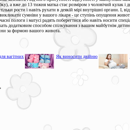
робку), а вже до 13 тижня матка стає розміром з чоловічий кулак і
ільки рости і навіть рухати в деякій мірі внутрішні органи. І, в
викликати сумніви у вашого лікаря - це ступінь опущення живот
часні пологи і матусі радять поберегтися або навіть носити спец
жать додатковим способом спілкування з вашим майбутнім дитиною
тини за формою вашого живота.
для вагітних
Як виносити двійню
*