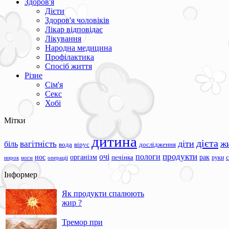
Здоров'я
Дієти
Здоров'я чоловіків
Лікар відповідає
Лікування
Народна медицина
Профілактика
Спосіб життя
Різне
Сім'я
Секс
Хобі
Мітки
дитина
дієта
вагітність
діти
ж
біль
вода
вірус
дослідження
продукти
очі
пологи
нос
організм
рак
печінка
руки
ноги
операції
нирок
Інформер
Як продукти спалюють
жир ?
Тремор при