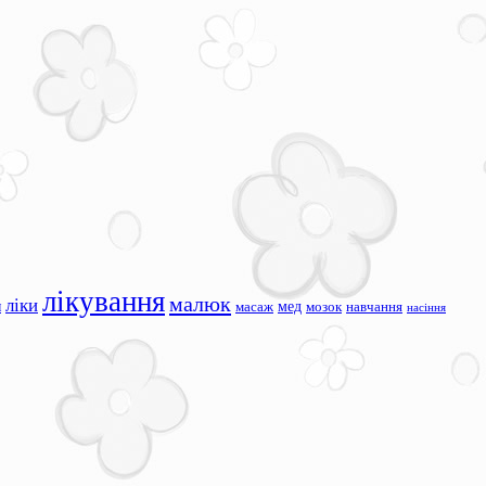
лікування
малюк
ліки
я
мед
масаж
мозок
навчання
насіння