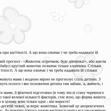
 при вагітності. А що вона означає і чи треба надавати їй
ий прогноз - «Животик огірочком, буде дівчинка!», або зовсім
 бабусі круглий животик позначає тільки хлопчика. Стільки
ітності. А що вона означає і чи треба надавати їй стільки
і живота мами і жодною мірою не прогнозує стать дитини. З
уть пологи і яке положення дитина там займає, а, значить, і
и мами, її фізичної підготовки (в тому числі стану черевного
и з такої великої кількості факторів, стає ясно, що форма живота
 в цілому ясно тільки одне - він виросте!
й-десятій тижні, за виріс животика. Зазвичай це анорексичних
ми. До початку п'ятого тижня вагітності матка все ще розміром