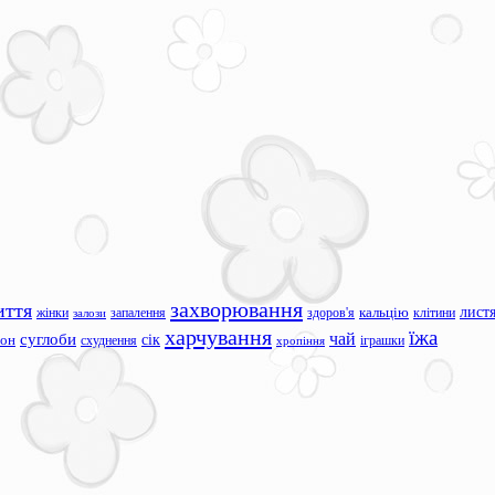
захворювання
иття
лист
жінки
запалення
здоров'я
кальцію
клітини
залози
харчування
їжа
чай
суглоби
сік
сон
схуднення
іграшки
хропіння