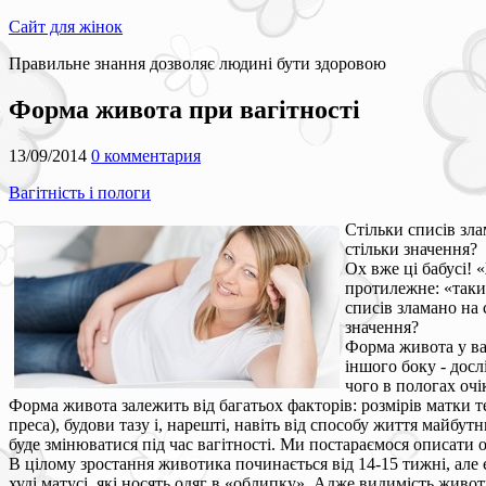
Сайт для жінок
Правильне знання дозволяє людині бути здоровою
Форма живота при вагітності
13/09/2014
0 комментария
Вагітність і пологи
Стільки списів зла
стільки значення?
Ох вже ці бабусі! 
протилежне: «такий
списів зламано на 
значення?
Форма живота у ва
іншого боку - досл
чого в пологах очі
Форма живота залежить від багатьох факторів: розмірів матки те
преса), будови тазу і, нарешті, навіть від способу життя майбутнь
буде змінюватися під час вагітності. Ми постараємося описати о
В цілому зростання животика починається від 14-15 тижні, але 
худі матусі, які носять одяг в «облипку». Адже видимість живот