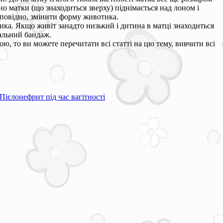
 дно матки (що знаходиться зверху) піднімається над лоном і
ідповідно, змінити форму животика.
ика. Якщо живіт занадто низький і дитина в матці знаходиться
іальний бандаж.
, то ви можете перечитати всі статті на цю тему, вивчити всі
Пієлонефрит під час вагітності