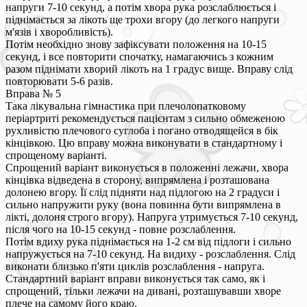
напруги 7-10 секунд, а потім хвора рука розслаблюється і
піднімається за лікоть ще трохи вгору (до легкого напруги
м'язів і хворобливість).
Потім необхідно знову зафіксувати положення на 10-15
секунд, і все повторити спочатку, намагаючись з кожним
разом піднімати хворий лікоть на 1 градус вище. Вправу слід
повторювати 5-6 разів.
Вправа № 5
Така лікувальна гімнастика при плечолопатковому
періартриті рекомендується пацієнтам з сильно обмеженою
рухливістю плечового суглоба і погано отводящейся в бік
кінцівкою. Цю вправу можна виконувати в стандартному і
спрощеному варіанті.
Спрощений варіант виконується в положенні лежачи, хвора
кінцівка відведена в сторону, випрямлена і розташована
долонею вгору. Її слід підняти над підлогою на 2 градуси і
сильно напружити руку (вона повинна бути випрямлена в
лікті, долоня строго вгору). Напруга утримується 7-10 секунд,
після чого на 10-15 секунд - повне розслаблення.
Потім вдиху рука піднімається на 1-2 см від підлоги і сильно
напружується на 7-10 секунд. На видиху - розслаблення. Слід
виконати близько п'яти циклів розслаблення - напруга.
Стандартний варіант вправи виконується так само, як і
спрощений, тільки лежачи на дивані, розташувавши хворе
плече на самому його краю.