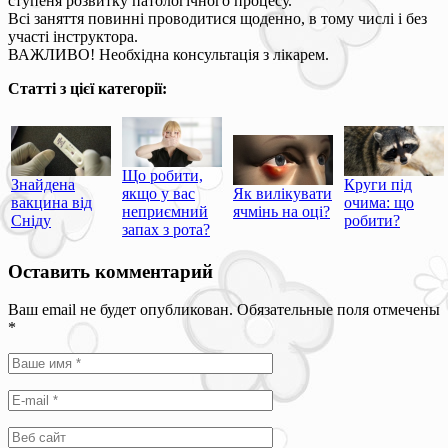
ступеня розвитку патологічного процесу.
Всі заняття повинні проводитися щоденно, в тому числі і без
участі інструктора.
ВАЖЛИВО! Необхідна консультація з лікарем.
Статті з цієї категорії:
Що робити,
Знайдена
Круги під
якщо у вас
Як вилікувати
вакцина від
очима: що
неприємний
ячмінь на оці?
Сніду
робити?
запах з рота?
Оставить комментарий
Ваш email не будет опубликован. Обязательные поля отмечены
*