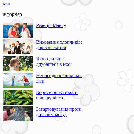
їжа
Інформер
Реакція Манту
Виховання хлопчиків:
доросле життя
Якщо дитина
длубається в носі
Непосидючі і повільні
діти
Корисні властивості
відвару вівса
Загартовування проти
дитячих застуд