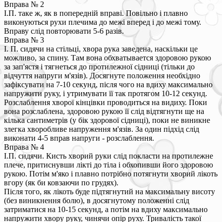
Вправа № 2
І.П. таке ж, як в попередній вправі. Повільно і плавно
виконуються рухи плечима до межі вперед і до межі тому.
Вправу слід повторювати 5-6 разів.
Вправа № 3
І. П. сидячи на стільці, хвора рука заведена, наскільки це
можливо, за спину. Там вона обхватывается здоровою рукою
за зап'ястя і тягнеться до протилежної сідниці (тільки до
відчуття напруги м'язів). Досягнуте положення необхідно
зафіксувати на 7-10 секунд, після чого на вдиху максимально
напружити руку, і утримувати її так протягом 10-12 секунд.
Розслаблення хворої кінцівки проводиться на видиху. Поки
вона розслаблена, здоровою рукою її слід відтягнути ще на
кілька сантиметрів (у бік здорової сідниці), поки не виникне
злегка хворобливе напруження м'язів. За один підхід слід
виконати 4-5 вправ напруги - розслаблення.
Вправа № 4
І.П. сидячи. Кисть хворий руки слід покласти на протилежне
плече, притиснувши лікті до тіла і обхопивши його здоровою
рукою. Потім м'яко і плавно потрібно потягнути хворий лікоть
вгору (як би ковзаючи по грудях).
Після того, як лікоть буде підтягнутий на максимальну висоту
(без виникнення болю), в досягнутому положенні слід
затриматися на 10-15 секунд, а потім на вдиху максимально
напружити хвору руку, чинячи опір руху. Тривалість такої