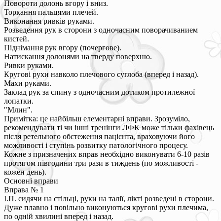
Повороти долонь вгору і вниз.
Торкання пальцями плечей.
Виконання ривків руками.
Розведення рук в сторони з одночасним поворачиванием
кистей.
Піднімання рук вгору (почергове).
Натискання долонями на тверду поверхню.
Ривки руками.
Кругові рухи навколо плечового суглоба (вперед і назад).
Махи руками.
Заклад рук за спину з одночасним дотиком протилежної
лопатки.
"Млин".
Примітка: це найбільш елементарні вправи. Зрозуміло,
рекомендувати ті чи інші тренінги ЛФК може тільки фахівець
після ретельного обстеження пацієнта, враховуючи його
можливості і ступінь розвитку патологічного процесу.
Кожне з призначених вправ необхідно виконувати 6-10 разів
протягом півгодини три рази в тиждень (по можливості -
кожен день).
Основні вправи
Вправа № 1
І.П. сидячи на стільці, руки на талії, лікті розведені в сторони.
Дуже плавно і повільно виконуються кругові рухи плечима,
по одній хвилині вперед і назад.