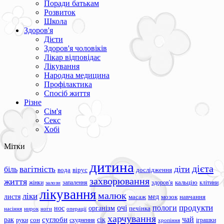
Поради батькам
Розвиток
Школа
Здоров'я
Дієти
Здоров'я чоловіків
Лікар відповідає
Лікування
Народна медицина
Профілактика
Спосіб життя
Різне
Сім'я
Секс
Хобі
Мітки
дитина
дієта
вагітність
діти
біль
вода
вірус
дослідження
захворювання
життя
жінки
запалення
здоров'я
кальцію
клітини
залози
лікування
малюк
ліки
листя
мед
масаж
мозок
навчання
продукти
очі
пологи
нос
організм
печінка
ноги
операції
насіння
нирок
харчування
чай
суглоби
сік
рак
сон
руки
схуднення
іграшки
хропіння