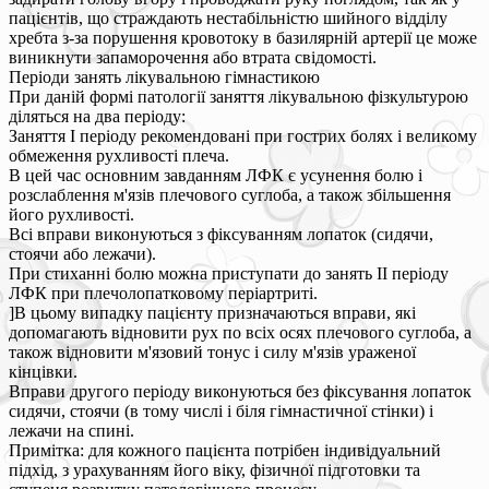
пацієнтів, що страждають нестабільністю шийного відділу
хребта з-за порушення кровотоку в базилярній артерії це може
виникнути запаморочення або втрата свідомості.
Періоди занять лікувальною гімнастикою
При даній формі патології заняття лікувальною фізкультурою
діляться на два періоду:
Заняття I періоду рекомендовані при гострих болях і великому
обмеження рухливості плеча.
В цей час основним завданням ЛФК є усунення болю і
розслаблення м'язів плечового суглоба, а також збільшення
його рухливості.
Всі вправи виконуються з фіксуванням лопаток (сидячи,
стоячи або лежачи).
При стиханні болю можна приступати до занять II періоду
ЛФК при плечолопатковому періартриті.
]В цьому випадку пацієнту призначаються вправи, які
допомагають відновити рух по всіх осях плечового суглоба, а
також відновити м'язовий тонус і силу м'язів ураженої
кінцівки.
Вправи другого періоду виконуються без фіксування лопаток
сидячи, стоячи (в тому числі і біля гімнастичної стінки) і
лежачи на спині.
Примітка: для кожного пацієнта потрібен індивідуальний
підхід, з урахуванням його віку, фізичної підготовки та