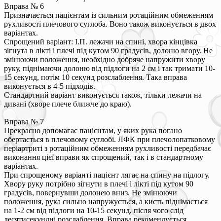
Вправа № 6
Призначається пацієнтам із сильним ротаційним обмеженням
рухливості плечового суглоба. Воно також виконується в двох
варіантах.
Спрощений варіант: І.П. лежачи на спині, хвора кінцівка
зігнута в лікті і плечі під кутом 90 градусів, долоню вгору. Не
змінюючи положення, необхідно добряче напружити хвору
руку, піднімаючи долоню від підлоги на 2 см і так тримати 10-
15 секунд, потім 10 секунд розслаблення. Така вправа
виконується в 4-5 підходів.
Стандартний варіант виконується також, тільки лежачи на
дивані (хворе плече ближче до краю).
Вправа № 7
Прекрасно допомагає пацієнтам, у яких рука погано
обертається в плечовому суглобі. ЛФК при плечолопатковому
періартриті з ротаційним обмеженням рухливості передбачає
виконання цієї вправи як спрощений, так і в стандартному
варіантах.
При спрощеному варіанті пацієнт лягає на спину на підлогу.
Хвору руку потрібно зігнути в плечі і лікті під кутом 90
градусів, повернувши долонею вниз. Не змінюючи
положення, рука сильно напружується, а кисть піднімається
на 1-2 см від підлоги на 10-15 секунд, після чого слід
десятисекундні розслаблення. Вправа рекомендується