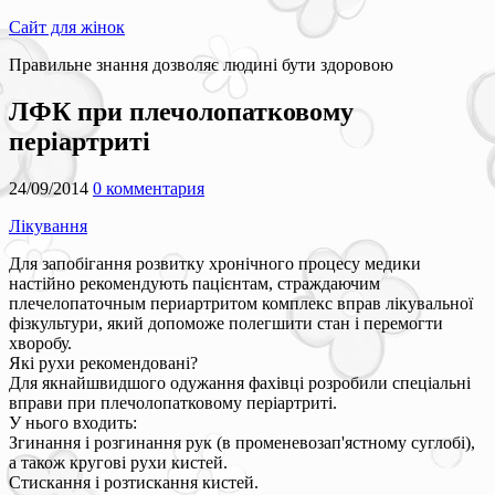
Сайт для жінок
Правильне знання дозволяє людині бути здоровою
ЛФК при плечолопатковому
періартриті
24/09/2014
0 комментария
Лікування
Для запобігання розвитку хронічного процесу медики
настійно рекомендують пацієнтам, страждаючим
плечелопаточным периартритом комплекс вправ лікувальної
фізкультури, який допоможе полегшити стан і перемогти
хворобу.
Які рухи рекомендовані?
Для якнайшвидшого одужання фахівці розробили спеціальні
вправи при плечолопатковому періартриті.
У нього входить:
Згинання і розгинання рук (в променевозап'ястному суглобі),
а також кругові рухи кистей.
Стискання і розтискання кистей.