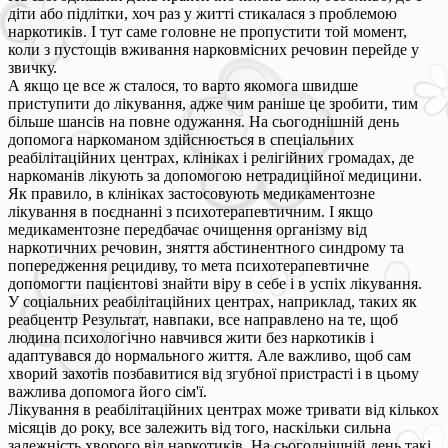
діти або підлітки, хоч раз у житті стикалася з проблемою
наркотиків. І тут саме головне не пропустити той момент,
коли з пустощів вживання нарковмісних речовин перейде у
звичку.
А якщо це все ж сталося, то варто якомога швидше
приступити до лікування, адже чим раніше це зробити, тим
більше шансів на повне одужання. На сьогоднішній день
допомога наркоманом здійснюється в спеціальних
реабілітаційних центрах, клініках і релігійних громадах, де
наркоманів лікують за допомогою нетрадиційної медицини.
Як правило, в клініках застосовують медикаментозне
лікування в поєднанні з психотерапевтичним. І якщо
медикаментозне передбачає очищення організму від
наркотичних речовин, зняття абстинентного синдрому та
попередження рецидиву, то мета психотерапевтичне
допомогти пацієнтові знайти віру в себе і в успіх лікування.
У соціальних реабілітаційних центрах, наприклад, таких як
реабцентр Результат, навпаки, все направлено на те, щоб
людина психологічно навчився жити без наркотиків і
адаптувався до нормального життя. Але важливо, щоб сам
хворий захотів позбавитися від згубної пристрасті і в цьому
важлива допомога його сім'ї.
Лікування в реабілітаційних центрах може тривати від кількох
місяців до року, все залежить від того, наскільки сильна
залежність хворого від наркотиків. На сьогоднішній день такі