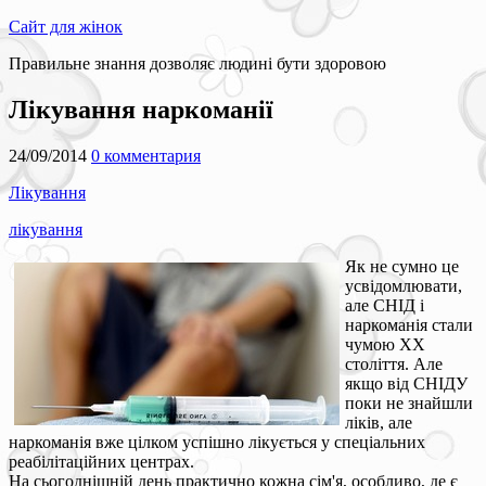
Сайт для жінок
Правильне знання дозволяє людині бути здоровою
Лікування наркоманії
24/09/2014
0 комментария
Лікування
лікування
Як не сумно це
усвідомлювати,
але СНІД і
наркоманія стали
чумою XX
століття. Але
якщо від СНІДУ
поки не знайшли
ліків, але
наркоманія вже цілком успішно лікується у спеціальних
реабілітаційних центрах.
На сьогоднішній день практично кожна сім'я, особливо, де є