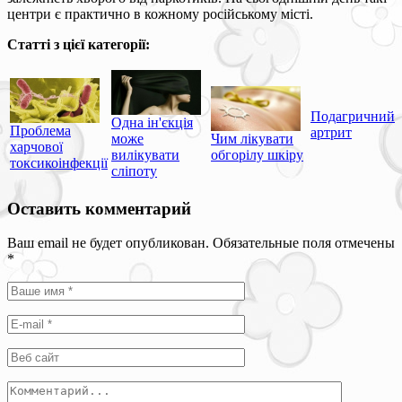
центри є практично в кожному російському місті.
Статті з цієї категорії:
Подагричний
Одна ін'єкція
Проблема
артрит
може
Чим лікувати
харчової
вилікувати
обгорілу шкіру
токсикоінфекції
сліпоту
Оставить комментарий
Ваш email не будет опубликован. Обязательные поля отмечены
*