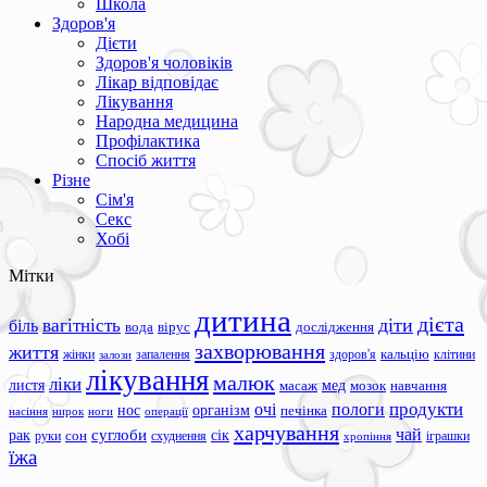
Школа
Здоров'я
Дієти
Здоров'я чоловіків
Лікар відповідає
Лікування
Народна медицина
Профілактика
Спосіб життя
Різне
Сім'я
Секс
Хобі
Мітки
дитина
дієта
вагітність
діти
біль
вода
вірус
дослідження
захворювання
життя
жінки
запалення
здоров'я
кальцію
клітини
залози
лікування
малюк
ліки
листя
мед
масаж
мозок
навчання
продукти
очі
пологи
нос
організм
печінка
ноги
операції
насіння
нирок
харчування
чай
суглоби
сік
рак
сон
руки
схуднення
іграшки
хропіння
їжа