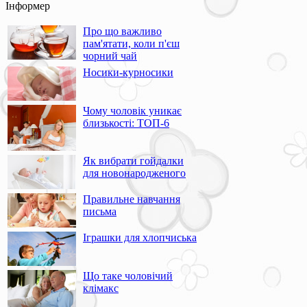
Інформер
Про що важливо
пам'ятати, коли п'єш
чорний чай
Носики-курносики
Чому чоловік уникає
близькості: ТОП-6
Як вибрати гойдалки
для новонародженого
Правильне навчання
письма
Іграшки для хлопчиська
Що таке чоловічий
клімакс