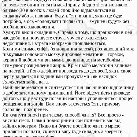
ви зможете опинитися на межі зриву. Згідно зі статистикою,
близько 30 відсотків людей спокійно відмовляться від
сніданку або ж навпаки, будуть їсти вранці, якщо це буде
потрібно, а ось «голодувати після 6-ти» - змушені будуть без
особливого задоволення.
Худнути вночі складніше. Справа в тому, що працюючи в цей
час доби, ви порушуєте структуру сну, з'являється
недосипання, і втрата кілограмів сповільнюється.
Коли ми спимо, епіфіз (ендокринна залоза), розташований між
півкулями головного мозку, виробляє мелатонін - гормон,
керівний добовими ритмами, що впливає на метаболізм і
стимулює розщеплення жирів. Крім цього мелатонін впливає
на настрій, а його дефіцит призводить до депресії, яка в свою
чергу заїдається шкідливими продуктами і як наслідок
з'являється зайва вага.
Найбільше мелатонін синтезується під час нічного відпочинку
в добре затемненому приміщенні. Його відсутність призведе
до того, що у вас буде поганий настрій і уповільниться процес
розщеплення жирів. Вам знову захочеться їсти, причому
солодше і пожиренее.
Як худнути вночі при такому способі життя? Все просто -
висипайтеся. Тільки повноцінний сон позбавить вас від
зайвих кілограм. Якщо ви будете постійно жити з мрією
прилягти поспати, скинути вагу буде складно, а зберегти
результат - ще складніше.