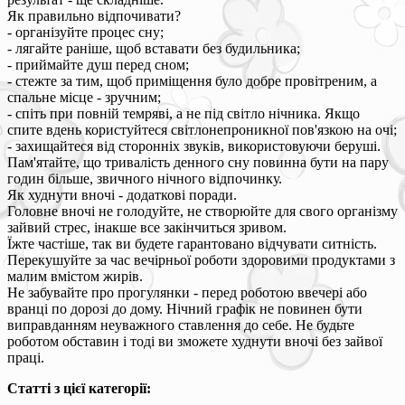
Як правильно відпочивати?
- організуйте процес сну;
- лягайте раніше, щоб вставати без будильника;
- приймайте душ перед сном;
- стежте за тим, щоб приміщення було добре провітреним, а
спальне місце - зручним;
- спіть при повній темряві, а не під світло нічника. Якщо
спите вдень користуйтеся світлонепроникної пов'язкою на очі;
- захищайтеся від сторонніх звуків, використовуючи беруші.
Пам'ятайте, що тривалість денного сну повинна бути на пару
годин більше, звичного нічного відпочинку.
Як худнути вночі - додаткові поради.
Головне вночі не голодуйте, не створюйте для свого організму
зайвий стрес, інакше все закінчиться зривом.
Їжте частіше, так ви будете гарантовано відчувати ситність.
Перекушуйте за час вечірньої роботи здоровими продуктами з
малим вмістом жирів.
Не забувайте про прогулянки - перед роботою ввечері або
вранці по дорозі до дому. Нічний графік не повинен бути
виправданням неуважного ставлення до себе. Не будьте
роботом обставин і тоді ви зможете худнути вночі без зайвої
праці.
Статті з цієї категорії: