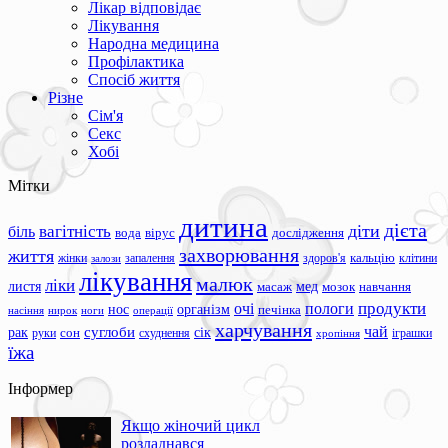
Лікар відповідає
Лікування
Народна медицина
Профілактика
Спосіб життя
Різне
Сім'я
Секс
Хобі
Мітки
дитина
дієта
вагітність
діти
біль
вода
вірус
дослідження
захворювання
життя
жінки
запалення
здоров'я
кальцію
клітини
залози
лікування
малюк
ліки
листя
мед
масаж
мозок
навчання
продукти
очі
пологи
нос
організм
печінка
ноги
операції
насіння
нирок
харчування
чай
суглоби
сік
рак
сон
руки
схуднення
іграшки
хропіння
їжа
Інформер
Якщо жіночий цикл
розладнався