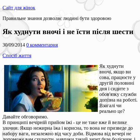
Сайт для жінок
Правильне знання дозволяє людині бути здоровою
Як худнути вночі і не їсти після шести
30/09/2014
0 комментария
Спосіб життя
Як худнути
вночі, якщо ви
сова, працюєте у
другій половині
дня і сидите з
обов'язку служби
допізна на роботі.
Взагалі чи
реально це?
Давайте обговоримо.
В принципі вечірній прийом їжі - це не таке вже й велике
злочин. Якщо нежирна їжа і корисна, то вона не призведе до
набору ваги, незалежно від часу доби. Відмова від вечері не
допоможе вам схуднути, навпаки такий запет буде болісним, і