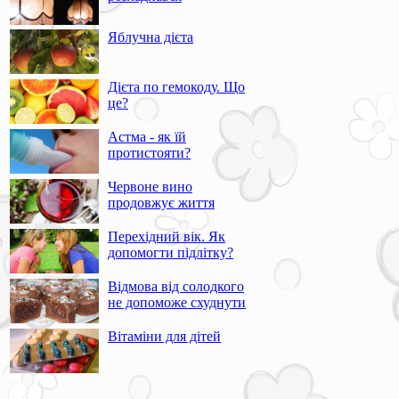
Яблучна дієта
Дієта по гемокоду. Що
це?
Астма - як їй
протистояти?
Червоне вино
продовжує життя
Перехідний вік. Як
допомогти підлітку?
Відмова від солодкого
не допоможе схуднути
Вітаміни для дітей