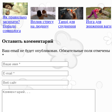
Як правильно
засипати?
Вплив стресу
Танці для
Йога для
Поради
на людину
схуднення
зниження ваги
сомнолога
Оставить комментарий
Ваш email не будет опубликован. Обязательные поля отмечены
*