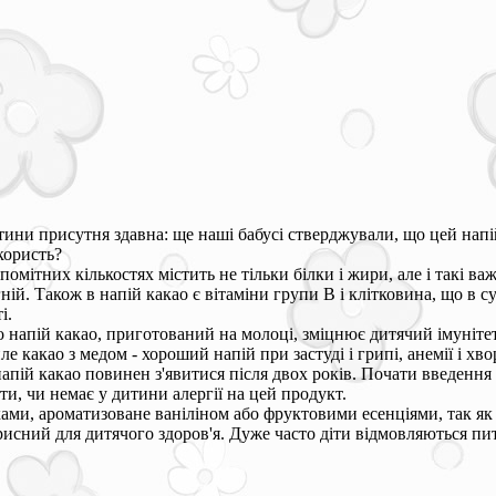
тини присутня здавна: ще наші бабусі стверджували, що цей напій
користь?
помітних кількостях містить не тільки білки і жири, але і такі ва
гній. Також в напій какао є вітаміни групи В і клітковина, що в 
і.
о напій какао, приготований на молоці, зміцнює дитячий імуніте
ле какао з медом - хороший напій при застуді і грипі, анемії і х
апій какао повинен з'явитися після двох років. Почати введення с
ти, чи немає у дитини алергії на цей продукт.
ами, ароматизоване ваніліном або фруктовими есенціями, так як
сний для дитячого здоров'я. Дуже часто діти відмовляються пити