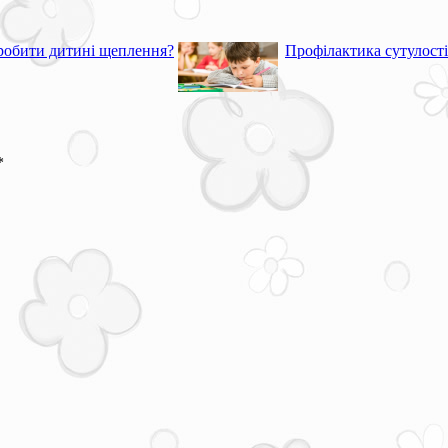
робити дитині щеплення?
Профілактика сутулості
*