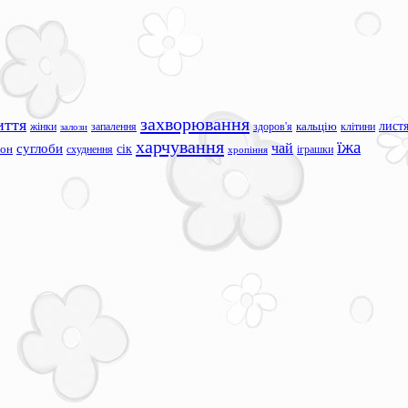
захворювання
иття
лист
жінки
запалення
здоров'я
кальцію
клітини
залози
харчування
їжа
чай
суглоби
сік
сон
схуднення
іграшки
хропіння