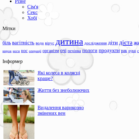
Різне
Сім'я
Секс
Хобі
Мітки
дитина
дієта
вагітність
діти
ж
біль
вода
вірус
дослідження
продукти
очі
пологи
нос
організм
рак
печінка
руки
ноги
операції
нирок
Інформер
Які колеса в колясці
краще?
Життя без знеболюючих
Видалення варикозно
змінених вен