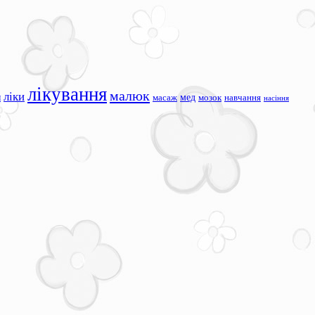
лікування
малюк
ліки
я
мед
масаж
мозок
навчання
насіння