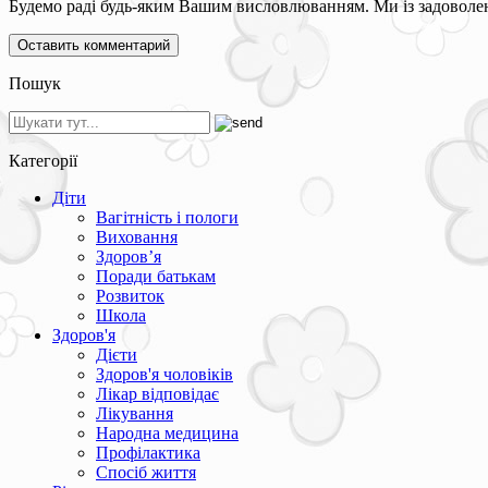
Будемо раді будь-яким Вашим висловлюванням. Ми із задоволен
Пошук
Категорії
Діти
Вагітність і пологи
Виховання
Здоров’я
Поради батькам
Розвиток
Школа
Здоров'я
Дієти
Здоров'я чоловіків
Лікар відповідає
Лікування
Народна медицина
Профілактика
Спосіб життя