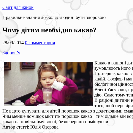
Сайт для жінок
Правильне знання дозволяє людині бути здоровою
Чому дітям необхідно какао?
28/09/2014
0 комментария
Здоров’я
Какао в раціоні ди
зумовлюють його 
По-перше, какао в 
калій, фосфор і ма
біологічної цінност
Вчені з'ясували, щ
дію. Саме тому теп
В раціоні дитини н
того, щоб перевіри
Не варто купувати для дітей порошок какао з додатковими смак
Чим менше домішок містить порошок какао - тим більше він кори
какао на повільному вогні, безперервно помішуючи.
Автор статті: Юлія Озерова