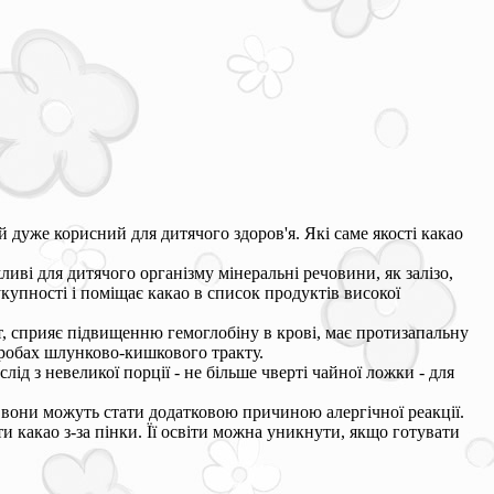
 дуже корисний для дитячого здоров'я. Які саме якості какао
жливі для дитячого організму мінеральні речовини, як залізо,
сукупності і поміщає какао в список продуктів високої
т, сприяє підвищенню гемоглобіну в крові, має протизапальну
воробах шлунково-кишкового тракту.
лід з невеликої порції - не більше чверті чайної ложки - для
 вони можуть стати додатковою причиною алергічної реакції.
 какао з-за пінки. Її освіти можна уникнути, якщо готувати