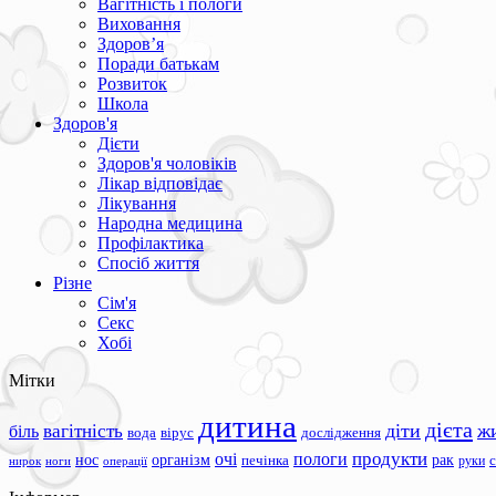
Вагітність і пологи
Виховання
Здоров’я
Поради батькам
Розвиток
Школа
Здоров'я
Дієти
Здоров'я чоловіків
Лікар відповідає
Лікування
Народна медицина
Профілактика
Спосіб життя
Різне
Сім'я
Секс
Хобі
Мітки
дитина
дієта
вагітність
діти
ж
біль
вода
вірус
дослідження
продукти
очі
пологи
нос
організм
рак
печінка
руки
ноги
операції
нирок