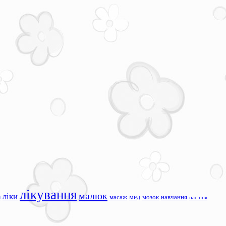
лікування
малюк
ліки
я
мед
масаж
мозок
навчання
насіння