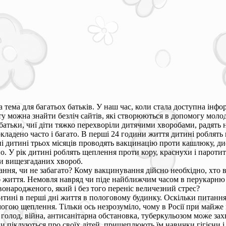
тема для багатьох батьків. У наш час, коли стала доступна інфор
ту можна знайти безліч сайтів, які створюються в допомогу моло
батьки, чиї діти тяжко перехворіли дитячими хворобами, радять н
кладено часто і багато. В перші 24 години життя дитині роблять
дитині трьох місяців проводять вакцинацію проти кашлюку, дифтер
но. У рік дитині роблять щеплення проти кору, краснухи і паротит
и вищезгаданих хвороб.
ня, чи не забагато? Кому вакцинування дійсно необхідно, хто в г
б життя. Немовля навряд чи піде найближчим часом в перукарню 
онародженого, який і без того переніс величезний стрес?
ині в перші дні життя в пологовому будинку. Оскільки питання 
омогою щеплення. Тільки ось незрозуміло, чому в Росії при май
 голод, війна, антисанітарна обстановка, туберкульозом може зах
ки піклуються про своїх дітей, прищеплюють їм навички гігієни і