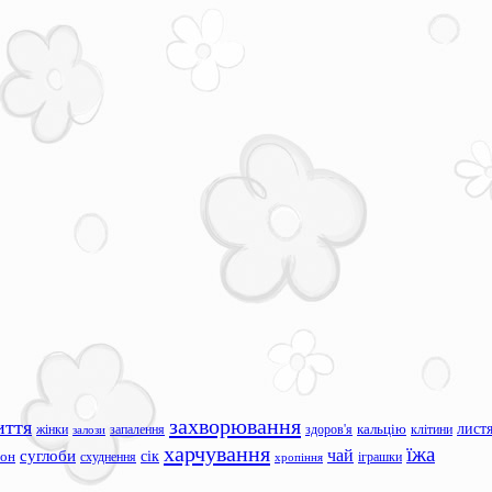
захворювання
иття
лист
жінки
запалення
здоров'я
кальцію
клітини
залози
харчування
їжа
чай
суглоби
сік
сон
схуднення
іграшки
хропіння