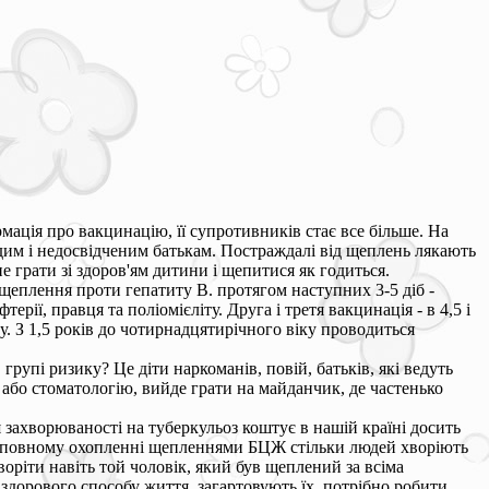
мація про вакцинацію, її супротивників стає все більше. На
дим і недосвідченим батькам. Постраждалі від щеплень лякають
е грати зі здоров'ям дитини і щепитися як годиться.
 щеплення проти гепатиту В. протягом наступних 3-5 діб -
ії, правця та поліомієліту. Друга і третя вакцинація - в 4,5 і
у. З 1,5 років до чотирнадцятирічного віку проводиться
рупі ризику? Це діти наркоманів, повій, батьків, які ведуть
або стоматологію, вийде грати на майданчик, де частенько
захворюваності на туберкульоз коштує в нашій країні досить
же повному охопленні щепленнями БЦЖ стільки людей хворіють
воріти навіть той чоловік, який був щеплений за всіма
 здорового способу життя, загартовують їх, потрібно робити