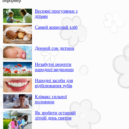
Інформер
Весняні прогулянки з
дітьми
Самий корисний хліб
Денний сон дитини
Незабутні рецепти
народної медицини
Народні засоби для
відбілювання зубів
Клімакс сильної
половини
Як зробити останній
літній день святом