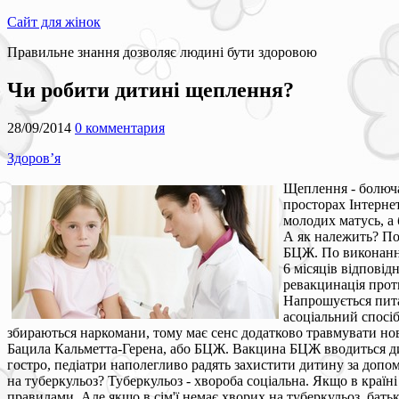
Сайт для жінок
Правильне знання дозволяє людині бути здоровою
Чи робити дитині щеплення?
28/09/2014
0 комментария
Здоров’я
Щеплення - болюча 
просторах Інтерне
молодих матусь, а 
А як належить? По
БЦЖ. По виконанні 
6 місяців відповід
ревакцинація прот
Напрошується питан
асоціальний спосі
збираються наркомани, тому має сенс додатково травмувати нов
Бацила Кальметта-Герена, або БЦЖ. Вакцина БЦЖ вводиться дит
гостро, педіатри наполегливо радять захистити дитину за доп
на туберкульоз? Туберкульоз - хвороба соціальна. Якщо в країні
правилами. Але якщо в сім'ї немає хворих на туберкульоз, бать