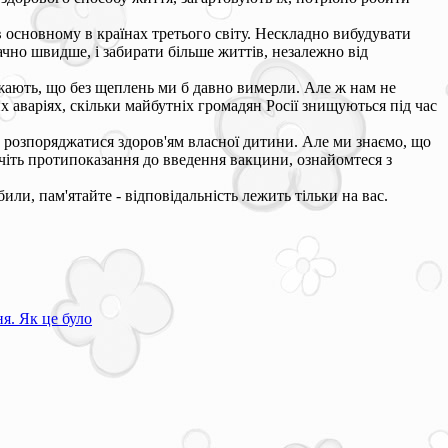
в основному в країнах третього світу. Нескладно вибудувати
чно швидше, і забирати більше життів, незалежно від
ажають, що без щеплень ми б давно вимерли. Але ж нам не
 аваріях, скільки майбутніх громадян Росії знищуються під час
м розпоряджатися здоров'ям власної дитини. Але ми знаємо, що
ивчіть протипоказання до введення вакцини, ознайомтеся з
ли, пам'ятайте - відповідальність лежить тільки на вас.
я. Як це було