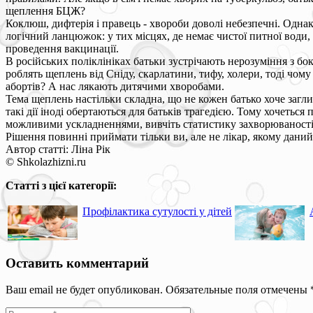
щеплення БЦЖ?
Коклюш, дифтерія і правець - хвороби доволі небезпечні. Однак
логічний ланцюжок: у тих місцях, де немає чистої питної води
проведення вакцинації.
В російських поліклініках батьки зустрічають нерозуміння з б
роблять щеплень від Сніду, скарлатини, тифу, холери, тоді чом
абортів? А нас лякають дитячими хворобами.
Тема щеплень настільки складна, що не кожен батько хоче загл
такі дії іноді обертаються для батьків трагедією. Тому хочетьс
можливими ускладненнями, вивчіть статистику захворюваності 
Рішення повинні приймати тільки ви, але не лікар, якому даний 
Автор статті: Ліна Рік
© Shkolazhizni.ru
Статті з цієї категорії:
Профілактика сутулості у дітей
Оставить комментарий
Ваш email не будет опубликован. Обязательные поля отмечены