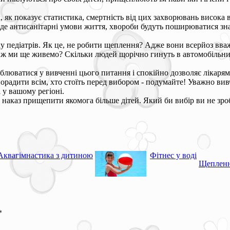
, як показує статистика, смертність від цих захворювань висока 
, де антисанітарні умови життя, хвороби будуть поширюватися зна
оку педіатрів. Як це, не робити щеплення? Адже вони всерйоз вв
у ж ми ще живемо? Скільки людей щорічно гинуть в автомобільних
иблюватися у вивченні цього питання і спокійно дозволяє лікаря
я порадити всім, хто стоїть перед вибором - подумайте! Уважно в
у вашому регіоні.
наказ прищепити якомога більше дітей. Який би вибір ви не зроби
Аквагімнастика з дитиною
Фітнес у воді
Щепленн
*