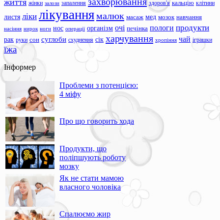
захворювання
життя
жінки
запалення
здоров'я
кальцію
клітини
залози
лікування
малюк
ліки
листя
мед
масаж
мозок
навчання
продукти
очі
пологи
нос
організм
печінка
ноги
операції
насіння
нирок
харчування
чай
суглоби
сік
рак
сон
руки
схуднення
іграшки
хропіння
їжа
Інформер
Проблеми з потенцією:
4 міфу
Про що говорить хода
Продукти, що
поліпшують роботу
мозку
Як не стати мамою
власного чоловіка
Спалюємо жир