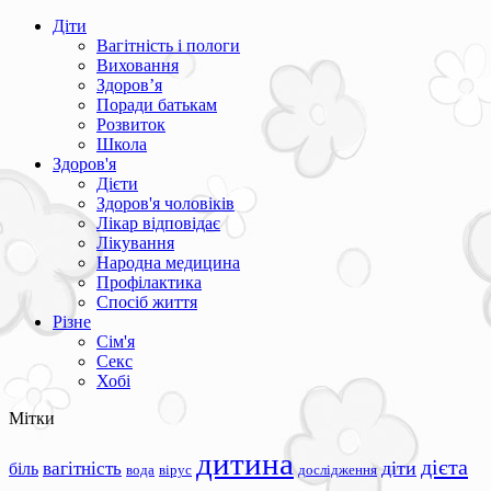
Діти
Вагітність і пологи
Виховання
Здоров’я
Поради батькам
Розвиток
Школа
Здоров'я
Дієти
Здоров'я чоловіків
Лікар відповідає
Лікування
Народна медицина
Профілактика
Спосіб життя
Різне
Сім'я
Секс
Хобі
Мітки
дитина
дієта
вагітність
діти
біль
вода
вірус
дослідження