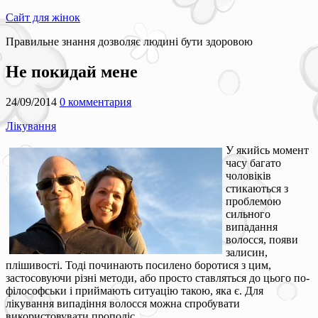
Сайт для жінок
Правильне знання дозволяє людині бути здоровою
Не покидай мене
24/09/2014
0 комментария
Лікування
У якийсь момент
часу багато
чоловіків
стикаються з
проблемою
сильного
випадання
волосся, появи
залисин,
плішивості. Тоді починають посилено боротися з цим,
застосовуючи різні методи, або просто ставляться до цього по-
філософськи і приймають ситуацію такою, яка є. Для
лікування випадіння волосся можна спробувати
використовувати прополіс.