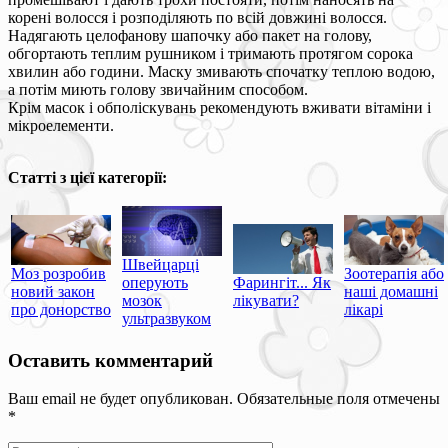
корені волосся і розподіляють по всій довжині волосся.
Надягають целофанову шапочку або пакет на голову,
обгортають теплим рушником і тримають протягом сорока
хвилин або години. Маску змивають спочатку теплою водою,
а потім миють голову звичайним способом.
Крім масок і обполіскувань рекомендують вживати вітаміни і
мікроелементи.
Статті з цієї категорії:
Швейцарці
Моз розробив
Зоотерапія або
оперують
Фарингіт... Як
новий закон
наші домашні
мозок
лікувати?
про донорство
лікарі
ультразвуком
Оставить комментарий
Ваш email не будет опубликован. Обязательные поля отмечены
*