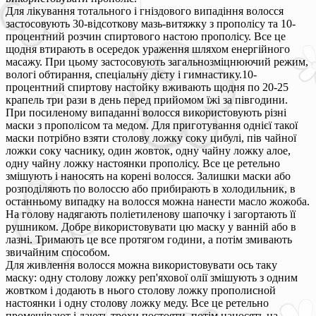
Для лікування тотального і гніздового випадіння волосся
застосовують 30-відсоткову мазь-витяжку з прополісу та 10-
процентний розчин спиртового настою прополісу. Все це
щодня втирають в осередок ураження шляхом енергійного
масажу. При цьому застосовують загальнозміцнюючий режим,
вологі обтирання, спеціальну дієту і гимнастику.10-
процентний спиртову настойку вживають щодня по 20-25
крапель три рази в день перед прийомом їжі за півгодини.
При посиленому випаданні волосся використовують різні
маски з прополісом та медом. Для приготування однієї такої
маски потрібно взяти столову ложку соку цибулі, пів чайної
ложки соку часнику, один жовток, одну чайну ложку алое,
одну чайну ложку настоянки прополісу. Все це ретельно
змішують і наносять на корені волосся. Залишки маски або
розподіляють по волоссю або прибирають в холодильник, в
останньому випадку на волосся можна нанести масло жожоба.
На голову надягають поліетиленову шапочку і загортають її
рушником. Добре використовувати цю маску у ванній або в
лазні. Тримають це все протягом години, а потім змивають
звичайним способом.
Для живлення волосся можна використовувати ось таку
маску: одну столову ложку реп'яхової олії змішують з одним
жовтком і додають в нього столову ложку прополисной
настоянки і одну столову ложку меду. Все це ретельно
промешівают і дають трохи постояти, потім наносять на