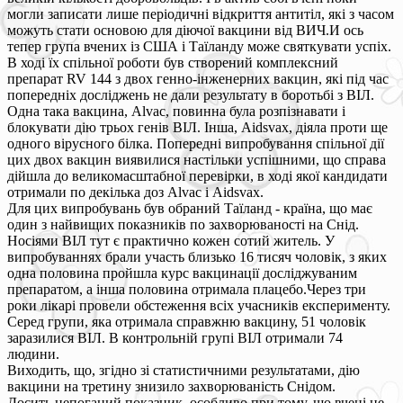
могли записати лише періодичні відкриття антитіл, які з часом
можуть стати основою для діючої вакцини від ВИЧ.И ось
тепер група вчених із США і Таїланду може святкувати успіх.
В ході їх спільної роботи був створений комплексний
препарат RV 144 з двох генно-інженерних вакцин, які під час
попередніх досліджень не дали результату в боротьбі з ВІЛ.
Одна така вакцина, Alvac, повинна була розпізнавати і
блокувати дію трьох генів ВІЛ. Інша, Aidsvax, діяла проти ще
одного вірусного білка. Попередні випробування спільної дії
цих двох вакцин виявилися настільки успішними, що справа
дійшла до великомасштабної перевірки, в ході якої кандидати
отримали по декілька доз Alvac і Aidsvax.
Для цих випробувань був обраний Таїланд - країна, що має
один з найвищих показників по захворюваності на Снід.
Носіями ВІЛ тут є практично кожен сотий житель. У
випробуваннях брали участь близько 16 тисяч чоловік, з яких
одна половина пройшла курс вакцинації досліджуваним
препаратом, а інша половина отримала плацебо.Через три
роки лікарі провели обстеження всіх учасників експерименту.
Серед групи, яка отримала справжню вакцину, 51 чоловік
заразилися ВІЛ. В контрольній групі ВІЛ отримали 74
людини.
Виходить, що, згідно зі статистичними результатами, дію
вакцини на третину знизило захворюваність Снідом.
Досить непоганий показник, особливо при тому, що вчені не