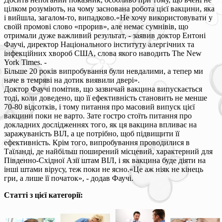
цілком розуміють, на чому заснована робота цієї вакцини, яка
і вийшла, загалом-то, випадково.«Не хочу використовувати у
своїй промові слово «прорив», але немає сумнівів, що
отримали дуже важливий результат, - заявив доктор Ентоні
Фаучі, директор Національного інституту алергічних та
інфекційних хвороб США, слова якого наводить The New
York Times. -
Більше 20 років випробування були невдалими, а тепер ми
наче в темряві на дотик виявили двері».
Доктор Фаучі помітив, що зазвичай вакцина випускається
тоді, коли доведено, що її ефективність становить не менше
70-80 відсотків, і тому питання про масовий випуск цієї
вакцини поки не варто. Зате гостро стоїть питання про
докладних дослідженнях того, як ця вакцина впливає на
заражуваність ВІЛ, а це потрібно, щоб підвищити її
ефективність. Крім того, випробування проводилися в
Таїланді, де найбільш поширений місцевий, характерний для
Південно-Східної Азії штам ВІЛ, і як вакцина буде діяти на
інші штами вірусу, теж поки не ясно.«Це аж ніяк не кінець
гри, а лише її початок», - додав Фаучі.
Статті з цієї категорії: