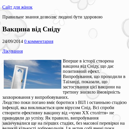
Сайт для жінок
Правильне знання дозволяє людині бути здоровою
Вакцина від Сніду
24/09/2014
0 комментария
Лікування
Вперше в історії створена
вакцина від Сніду, що дає
позитивний ефект.
Випробування, що проходили в
Таїланді, показали, що
застосування цієї вакцини на
третину знизило ймовірність
захворювання у випробовуваних.
Людство поки погано вміє боротися з ВІЛ і останньою стадією
інфекції, яка викликається цим вірусом Снід. Всі спроби
створити ефективну вакцину від «чуми XX століття» не
приводили до успіху. Як правило, випробування
закінчувалися ще на перших стадіях, без масової перевірки на
великій кількості добровольців. І в актив собі вчені поки