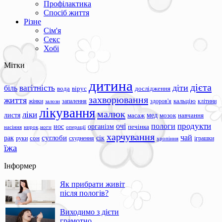
Профілактика
Спосіб життя
Різне
Сім'я
Секс
Хобі
Мітки
дитина
дієта
вагітність
діти
біль
вода
вірус
дослідження
захворювання
життя
жінки
запалення
здоров'я
кальцію
клітини
залози
лікування
малюк
ліки
листя
мед
масаж
мозок
навчання
продукти
очі
пологи
нос
організм
печінка
ноги
операції
насіння
нирок
харчування
чай
суглоби
сік
рак
сон
руки
схуднення
іграшки
хропіння
їжа
Інформер
Як прибрати живіт
після пологів?
Виходимо з дієти
грамотно