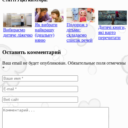
Як вибрати
Подорож з
Дитячі книги,
Вибираємо
найкращу
дітьми:
які варто
дитяче ліжечко
(ідеальну)
складаємо
перечитати
няню
список речей
Оставить комментарий
Ваш email не будет опубликован. Обязательные поля отмечены
*