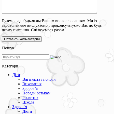
Будемо раді будь-яким Вашим висловлюванням. Ми із
задоволенням вислухаємо і проконсультуємо Вас по будь-
якому питанню. Спілкуємося разом !
Пошук
Категорії
Діти
Вагітність і пологи
Виховання
Здоров’я
Поради батькам
Розвиток
Школа
Здоров'я
Дієти