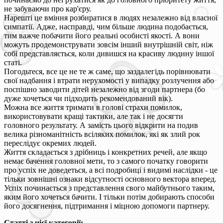
не забуваючи про кар'єру.
Нарешті це вміння розбиратися в людях незалежно від власної
симпатії. Адже, насправді, чим більше людина подобається,
тим важче побачити його реальні особисті якості. А вони
можуть продемонструвати зовсім інший внутрішній світ, ніж
собі представляється, коли дивишся на красиву людину іншої
статі.
Погодьтеся, все це не те ж саме, що заздалегідь порівнювати
свої надбання і втрати нерухомості у випадку розлучення або
поспішно заводити дітей незалежно від згоди партнера (бо
дуже хочеться чи підходить рекомендований вік).
Можна все життя тримати в голові страхи помилок,
використовувати кращі тактики, але так і не досягти
головного результату. А замість цього відкрити на подив
велика різноманітність всіляких помилок, які як злий рок
переслідує окремих людей.
Життя складається з дрібниць і конкретних речей, але якщо
немає бачення головної мети, то з самого початку говорити
про успіх не доведеться, а всі подробиці і видимі наслідки - це
тільки зовнішні ознаки відсутності основного вектора вперед.
Успіх починається з представлення свого майбутнього таким,
яким його хочеться бачити. І тільки потім добирають способи
його досягнення, підтримання і міцною допомоги партнеру.
Статті з цієї категорії: