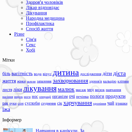
Здоров'я чоловіків
Лікар відповідає
Лікування
Народна медицина
Профілактика
Спосіб життя
Різне
Сім'я
Секс
Хобі
Мітки
дитина
дієта
вагітність
діти
біль
вода
вірус
дослідження
захворювання
життя
жінки
запалення
здоров'я
кальцію
клітини
залози
лікування
малюк
ліки
листя
мед
масаж
мозок
навчання
продукти
очі
пологи
нос
організм
печінка
ноги
операції
насіння
нирок
харчування
чай
суглоби
сік
рак
сон
руки
схуднення
іграшки
хропіння
їжа
Інформер
Навчання в канікули. За