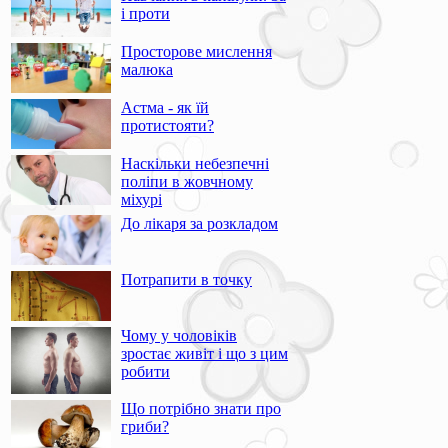
і проти
Просторове мислення
малюка
Астма - як їй
протистояти?
Наскільки небезпечні
поліпи в жовчному
міхурі
До лікаря за розкладом
Потрапити в точку
Чому у чоловіків
зростає живіт і що з цим
робити
Що потрібно знати про
гриби?