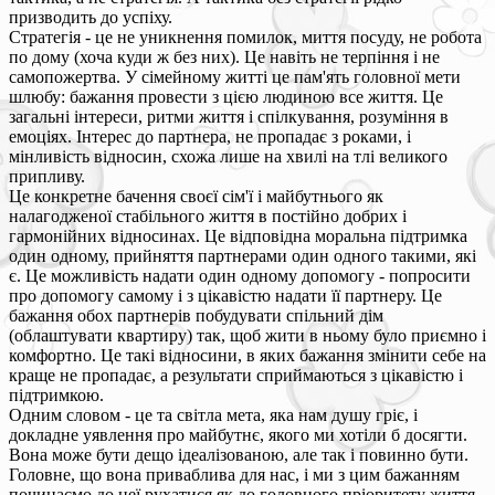
призводить до успіху.
Стратегія - це не уникнення помилок, миття посуду, не робота
по дому (хоча куди ж без них). Це навіть не терпіння і не
самопожертва. У сімейному житті це пам'ять головної мети
шлюбу: бажання провести з цією людиною все життя. Це
загальні інтереси, ритми життя і спілкування, розуміння в
емоціях. Інтерес до партнера, не пропадає з роками, і
мінливість відносин, схожа лише на хвилі на тлі великого
припливу.
Це конкретне бачення своєї сім'ї і майбутнього як
налагодженої стабільного життя в постійно добрих і
гармонійних відносинах. Це відповідна моральна підтримка
один одному, прийняття партнерами один одного такими, які
є. Це можливість надати один одному допомогу - попросити
про допомогу самому і з цікавістю надати її партнеру. Це
бажання обох партнерів побудувати спільний дім
(облаштувати квартиру) так, щоб жити в ньому було приємно і
комфортно. Це такі відносини, в яких бажання змінити себе на
краще не пропадає, а результати сприймаються з цікавістю і
підтримкою.
Одним словом - це та світла мета, яка нам душу гріє, і
докладне уявлення про майбутнє, якого ми хотіли б досягти.
Вона може бути дещо ідеалізованою, але так і повинно бути.
Головне, що вона приваблива для нас, і ми з цим бажанням
починаємо до неї рухатися як до головного пріоритету життя,