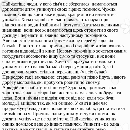
Найчастіше люди, у кого сім'я не збереглася, намагаються
допомогти дітям уникнути своїх гірких помилок. Чужих
помилок, якщо вони вже відомі, краще дійсно намагатися
уникати. Хоча старші самі часто вважають науки про
відносини в родині зайвими і нехтують багатьма великими
знаннями, вони все ж намагаються щось отримати з свого
досвіду і передати ці знання наступному поколінню.
Але наступне покоління не дуже охоче переймає досвід
батьків. Рівно з тих же причин, що і старші не хотіли вчитися
готовим відповідей з книг. Новому поколінню хочеться самим
побудувати абсолютно іншу сім'ю та стосунки, ніж вони
спостерігали в дитинстві. Хочеться врахувати помилки і
уникнути тих сварок батьків і нерозуміння до дітей, які
доставляли малечі стільки переживань (у всіх буває).
Природою так і закладено: старші рано чи пізно йдуть і дають
дорогу молодим, які пробують робити по-своєму.
А як дійсно зробити по-іншому? Здається, що кожен з нас
точно знає, але ж старші колись теж намагалися побудувати
ідеал. Вони нічим не відрізнялися від нас, коли теж були
молоді. І вийшло так, як ми бачимо. У світі в цей час
продовжує розпадатися половина всіх шлюбів, ця статистика
не змінюється. Причина одна: уникнути чужих помилок і
досягти успіху - це не одне і те ж. Найчастіше уникнення
одних помилок веде до інших помилок. Уникати - це одна
тактика, а не стратегія. А тактика без стратегії рідко