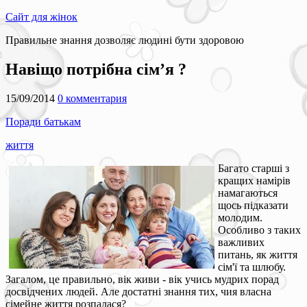
Сайт для жінок
Правильне знання дозволяє людині бути здоровою
Навіщо потрібна сім’я ?
15/09/2014
0 комментария
Поради батькам
життя
Багато старші з
кращих намірів
намагаються
щось підказати
молодим.
Особливо з таких
важливих
питань, як життя
сім'ї та шлюбу.
Загалом, це правильно, вік живи - вік учись мудрих порад
досвідчених людей. Але достатні знання тих, чия власна
сімейне життя розпалася?