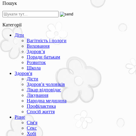
Пошук
Категорії
Діти
Вагітність і пологи
Виховання
Здоров’я
Поради батькам
Розвиток
Школа
Здоров'я
Дієти
Здоров'я чоловіків
Лікар відповідає
Лікування
Народна медицина
Профілактика
Спосіб життя
Різне
Сім'я
Секс
Хобі