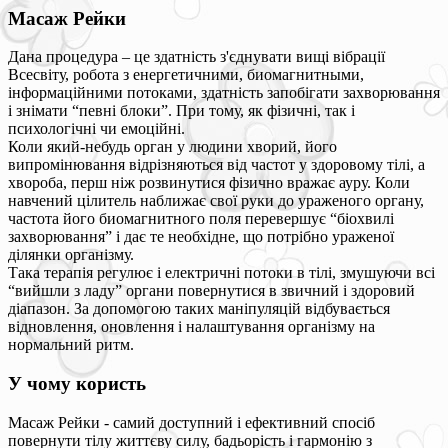
Масаж Рейки
Дана процедура – це здатність з'єднувати вищі вібрації
Всесвіту, робота з енергетичними, биомагнитными,
інформаційними потоками, здатність запобігати захворювання
і знімати “певні блоки”. При тому, як фізичні, так і
психологічні чи емоційні.
Коли який-небудь орган у людини хворий, його
випромінювання відрізняються від частот у здоровому тілі, а
хвороба, перш ніж розвинутися фізично вражає ауру. Коли
навчений цілитель наближає свої руки до ураженого органу,
частота його биомагнитного поля перевершує “біохвилі
захворювання” і дає те необхідне, що потрібно ураженої
ділянки організму.
Така терапія регулює і електричні потоки в тілі, змушуючи всі
“вийшли з ладу” органи повернутися в звичний і здоровий
діапазон. За допомогою таких маніпуляцій відбувається
відновлення, оновлення і налаштування організму на
нормальний ритм.
У чому користь
Масаж Рейки - самий доступний і ефективний спосіб
повернути тілу життєву силу, бадьорість і гармонію з