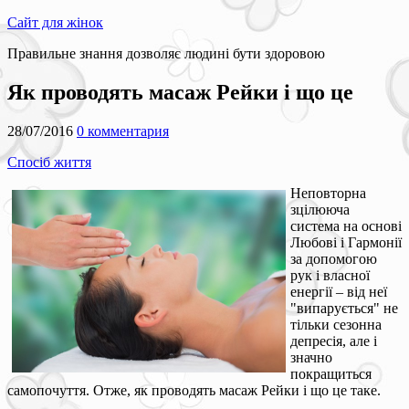
Сайт для жінок
Правильне знання дозволяє людині бути здоровою
Як проводять масаж Рейки і що це
28/07/2016
0 комментария
Спосіб життя
Неповторна
зцілююча
система на основі
Любові і Гармонії
за допомогою
рук і власної
енергії – від неї
"випарується" не
тільки сезонна
депресія, але і
значно
покращиться
самопочуття. Отже, як проводять масаж Рейки і що це таке.