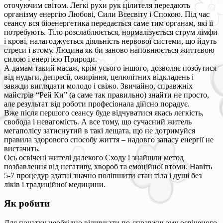
оточуючим світом. Легкі рухи рук цілителя передають
організму енергію Любові, Сили Всесвіту і Спокою. Під час
сеансу вся біоенергетика передається саме тим органам, які її
потребують. Тіло розслаблюється, нормалізується струм лімфи
і крові, налагоджується діяльність нервової системи, що йдуть
стреси і втому. Людина як би заново наповнюється життєвою
силою і енергією Природи.
А дамам такий масаж, крім усього іншого, дозволяє позбутися
від нудьги, депресії, ожиріння, целюлітних відкладень і
завжди виглядати молодо і свіжо. Звичайно, справжніх
майстрів “Рей Ки” (а саме так правильно) знайти не просто,
але результат від роботи професіонала дійсно порадує.
Вже після першого сеансу буде відчуватися якась легкість,
свобода і невагомість. А все тому, що сучасний житель
мегаполісу затиснутий в такі лещата, що не дотримуйся
правила здорового способу життя – надовго запасу енергії не
вистачить.
Ось освічені жителі далекого Сходу і знайшли метод
позбавлення від негативу, хвороб та емоційної втоми. Навіть
5-7 процедур здатні значно поліпшити стан тіла і душі без
ліків і традиційної медицини.
Як робити
Для початку необхідно відшукати по-справжньому освіченого