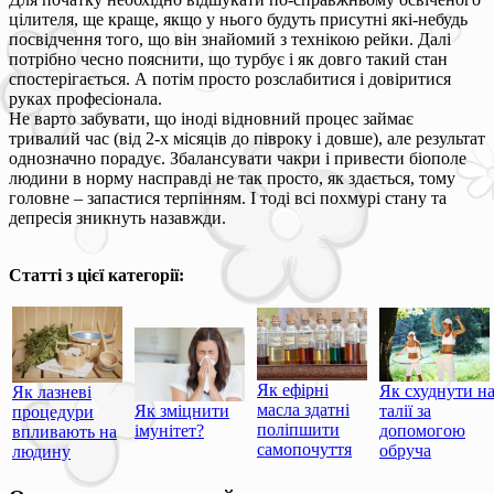
цілителя, ще краще, якщо у нього будуть присутні які-небудь
посвідчення того, що він знайомий з технікою рейки. Далі
потрібно чесно пояснити, що турбує і як довго такий стан
спостерігається. А потім просто розслабитися і довіритися
руках професіонала.
Не варто забувати, що іноді відновний процес займає
тривалий час (від 2-х місяців до півроку і довше), але результат
однозначно порадує. Збалансувати чакри і привести біополе
людини в норму насправді не так просто, як здається, тому
головне – запастися терпінням. І тоді всі похмурі стану та
депресія зникнуть назавжди.
Статті з цієї категорії:
Як ефірні
Як схуднути н
Як лазневі
масла здатні
Як зміцнити
талії за
процедури
поліпшити
імунітет?
допомогою
впливають на
самопочуття
обруча
людину