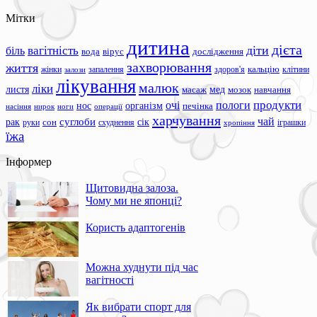
Мітки
дитина
дієта
вагітність
діти
біль
вода
вірус
дослідження
захворювання
життя
жінки
запалення
здоров'я
кальцію
клітини
залози
лікування
малюк
ліки
листя
мед
масаж
мозок
навчання
продукти
очі
пологи
нос
організм
печінка
ноги
операції
насіння
нирок
харчування
чай
суглоби
сік
рак
сон
руки
схуднення
іграшки
хропіння
їжа
Інформер
Щитовидна залоза.
Чому ми не японці?
Користь адаптогенів
Можна худнути під час
вагітності
Як вибрати спорт для