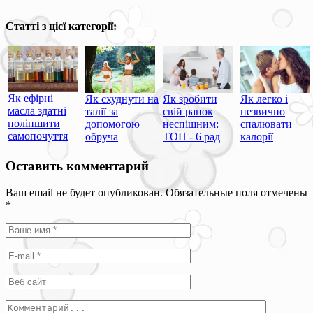
Статті з цієї категорії:
Як ефірні
Як схуднути на
Як зробити
Як легко і
масла здатні
талії за
свій ранок
незвично
поліпшити
допомогою
неспішним:
спалювати
самопочуття
обруча
ТОП - 6 рад
калорії
Оставить комментарий
Ваш email не будет опубликован. Обязательные поля отмечены
*