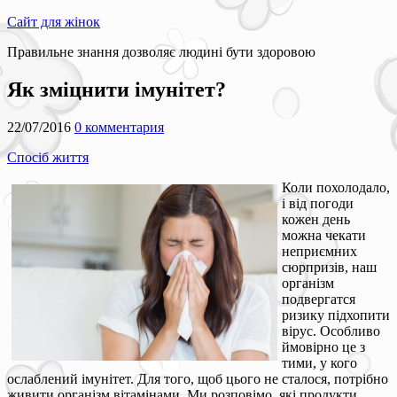
Сайт для жінок
Правильне знання дозволяє людині бути здоровою
Як зміцнити імунітет?
22/07/2016
0 комментария
Спосіб життя
Коли похолодало,
і від погоди
кожен день
можна чекати
неприємних
сюрпризів, наш
організм
подвергатся
ризику підхопити
вірус. Особливо
ймовірно це з
тими, у кого
ослаблений імунітет. Для того, щоб цього не сталося, потрібно
живити організм вітамінами. Ми розповімо, які продукти