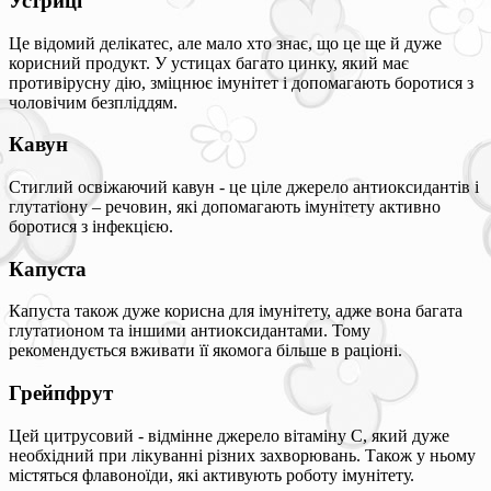
Устриці
Це відомий делікатес, але мало хто знає, що це ще й дуже
корисний продукт. У устицах багато цинку, який має
противірусну дію, зміцнює імунітет і допомагають боротися з
чоловічим безпліддям.
Кавун
Стиглий освіжаючий кавун - це ціле джерело антиоксидантів і
глутатіону – речовин, які допомагають імунітету активно
боротися з інфекцією.
Капуста
Капуста також дуже корисна для імунітету, адже вона багата
глутатионом та іншими антиоксидантами. Тому
рекомендується вживати її якомога більше в раціоні.
Грейпфрут
Цей цитрусовий - відмінне джерело вітаміну С, який дуже
необхідний при лікуванні різних захворювань. Також у ньому
містяться флавоноїди, які активують роботу імунітету.