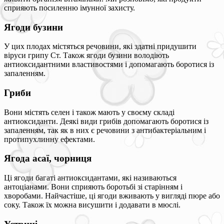
сприяють посиленню імунної захисту.
Ягоди бузини
У цих плодах містяться речовини, які здатні придушити
віруси грипу Ст. Також ягоди бузини володіють
антиоксидантними властивостями і допомагають боротися із
запаленням.
Гриби
Вони містять селен і також мають у своєму складі
антиоксиданти. Деякі види грибів допомагають боротися із
запаленням, так як в них є речовини з антибактеріальним і
протипухлинну ефектами.
Ягода асаї, чорниця
Ці ягоди багаті антиоксидантами, які називаються
антоціанами. Вони сприяють боротьбі зі старінням і
хворобами. Найчастіше, ці ягоди вживають у вигляді пюре або
соку. Також їх можна висушити і додавати в мюслі.