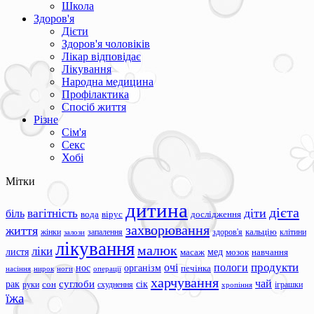
Школа
Здоров'я
Дієти
Здоров'я чоловіків
Лікар відповідає
Лікування
Народна медицина
Профілактика
Спосіб життя
Різне
Сім'я
Секс
Хобі
Мітки
дитина
дієта
вагітність
діти
біль
вода
вірус
дослідження
захворювання
життя
жінки
запалення
здоров'я
кальцію
клітини
залози
лікування
малюк
ліки
листя
мед
масаж
мозок
навчання
продукти
очі
пологи
нос
організм
печінка
ноги
операції
насіння
нирок
харчування
чай
суглоби
сік
рак
сон
руки
схуднення
іграшки
хропіння
їжа