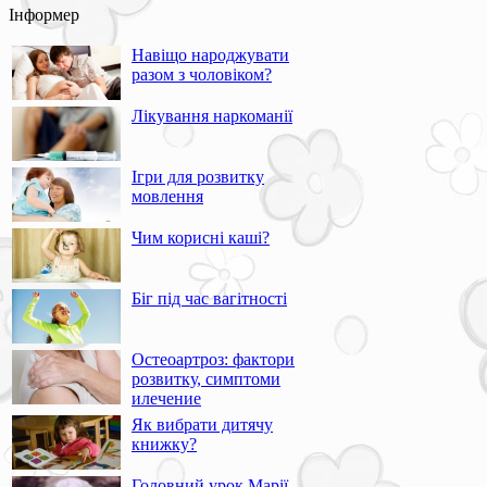
Інформер
Навіщо народжувати
разом з чоловіком?
Лікування наркоманії
Ігри для розвитку
мовлення
Чим корисні каші?
Біг під час вагітності
Остеоартроз: фактори
розвитку, симптоми
илечение
Як вибрати дитячу
книжку?
Головний урок Марії