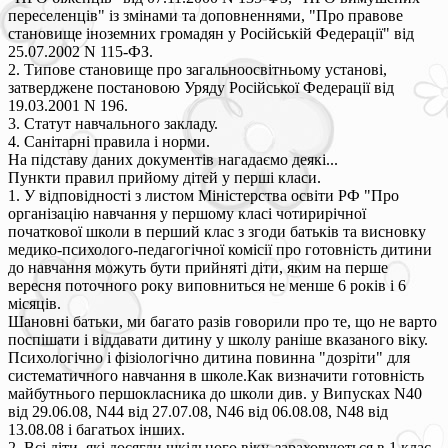
переселенців" із змінами та доповненнями, "Про правове
становище іноземних громадян у Російській Федерації" від
25.07.2002 N 115-ФЗ.
2. Типове становище про загальноосвітньому установі,
затверджене постановою Уряду Російської Федерації від
19.03.2001 N 196.
3. Статут навчального закладу.
4. Санітарні правила і норми.
На підставу даних документів нагадаємо деякі...
Пункти правил прийому дітей у перші класи.
1. У відповідності з листом Міністерства освіти РФ "Про
організацію навчання у першому класі чотирирічної
початкової школи в перший клас з згоди батьків та висновку
медико-психолого-педагогічної комісії про готовність дитини
до навчання можуть бути прийняті діти, яким на перше
вересня поточного року виповниться не менше 6 років і 6
місяців.
Шановні батьки, ми багато разів говорили про те, що не варто
поспішати і віддавати дитину у школу раніше вказаного віку.
Психологічно і фізіологічно дитина повинна "дозріти" для
систематичного навчання в школе.Как визначити готовність
майбутнього першокласника до школи див. у Випусках N40
від 29.06.08, N44 від 27.07.08, N46 від 06.08.08, N48 від
13.08.08 і багатьох інших.
2. Всі діти, які досягли шкільного віку, зараховуються в 1 клас