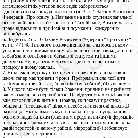
5. Прийом дітей у перший клас державних і муніципальних
загальноосвітніх установ всіх видів забороняється
здійснювати на конкурсній основі (п. 3 ст. 5 Закону Російської
Федерації "Про освіту"). Навчання на всіх ступенях загальної
освіти здійснюється безкоштовно. Тим більше, Вам не мають
права відмовити в прийомі за підсумками "конкурсних"
випробувань.
6. Згідно п. 2 ст. 16 Закону Російської Федерації "Про освіту"
та пп. 47 і 48 Типового положення про загальноосвітньому
установі при прийомі дітей у загальноосвітній заклад останнє
зобов'язане ознайомити батьків зі статутом та іншими
документами, що регламентують здійснення освітнього
процесу в цьому закладі.
7. Незалежно від віку надходження навчання в початковій
школі тепер має тривати 4 роки. Програми, після якої діти,
закінчивши третій клас, йшли відразу в п'ятий, більше немає.
8. У школи може бути тільки 2 законні причини не прийняти
вашого малюка в перший клас. Це відсутність місць і, як ми
вже говорили, вік дитини. Правда, як показує практика,
обидва ці "перешкоди" цілком переборні при згоді школы.В
разі якщо "місць немає", муніципальний орган управління
освітою надає батькам (законним представникам) інформацію
про наявність вільних місць в загальноосвітніх установах на
даній території (в даному районі, мікрорайоні) і забезпечує
прийом дітей у перший клас.