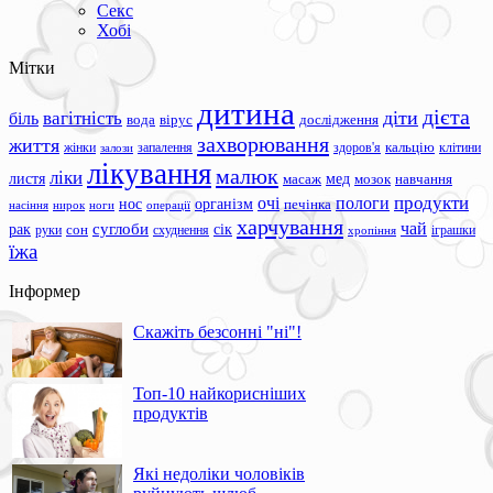
Секс
Хобі
Мітки
дитина
дієта
вагітність
діти
біль
вода
вірус
дослідження
захворювання
життя
жінки
запалення
здоров'я
кальцію
клітини
залози
лікування
малюк
ліки
листя
мед
масаж
мозок
навчання
продукти
очі
пологи
нос
організм
печінка
ноги
операції
насіння
нирок
харчування
чай
суглоби
сік
рак
сон
руки
схуднення
іграшки
хропіння
їжа
Інформер
Скажіть безсонні "ні"!
Топ-10 найкорисніших
продуктів
Які недоліки чоловіків