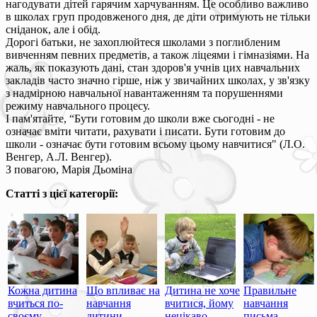
нагодувати дітей гарячим харчуванням. Це особливо важливо
в школах груп продовженого дня, де діти отримують не тільки
сніданок, але і обід.
Дорогі батьки, не захоплюйтеся школами з поглибленим
вивченням певних предметів, а також ліцеями і гімназіями. На
жаль, як показують дані, стан здоров'я учнів цих навчальних
закладів часто значно гірше, ніж у звичайних школах, у зв'язку
з надмірною навчальної навантаженням та порушеннями
режиму навчального процесу.
І пам'ятайте, “Бути готовим до школи вже сьогодні - не
означає вміти читати, рахувати і писати. Бути готовим до
школи - означає бути готовим всьому цьому навчитися" (Л.О.
Венгер, А.Л. Венгер).
З повагою, Марія Дьоміна
Статті з цієї категорії:
Кожна дитина
Що впливає на
Дитина не хоче
Правильне
вчиться по-
навчання
вчитися, йому
навчання
своєму
дитини
нецікаво
письма