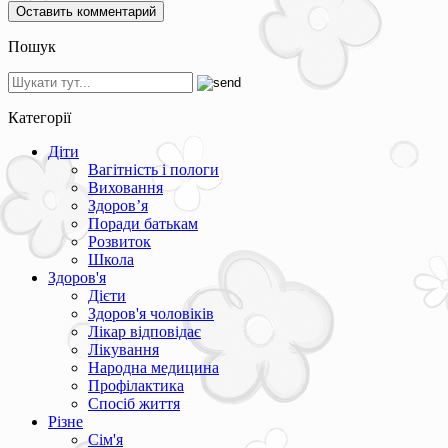
Пошук
Категорії
Діти
Вагітність і пологи
Виховання
Здоров’я
Поради батькам
Розвиток
Школа
Здоров'я
Дієти
Здоров'я чоловіків
Лікар відповідає
Лікування
Народна медицина
Профілактика
Спосіб життя
Різне
Сім'я