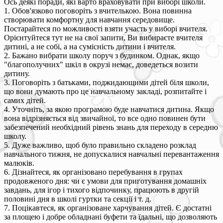
Ось деякі поради, які варто враховувати при виборі школи.
1. Обов'язково поговоріть з вчителькою. Вона повинна
створювати комфортну для навчання середовище.
Постарайтеся по можливості взяти участь у виборі вчителя.
Орієнтуйтеся тут не на свої запити, Ви вибираєте вчителя
дитині, а не собі, а на сумісність дитини і вчителя.
2. Бажано вибрати школу поруч з будинком. Однак, якщо
"благополучних" шкіл в окрузі немає, доведеться возити
дитину.
3. Поговоріть з батьками, поджидающими дітей біля школи,
що вони думають про це навчальному закладі, розпитайте і
самих дітей.
4. Уточніть, за якою програмою буде навчатися дитина. Якщо
вона відрізняється від звичайної, то все одно повинен бути
забезпечений необхідний рівень знань для переходу в середню
школу.
5. Дуже важливо, щоб було правильно складено розклад
навчального тижня, не допускалися навчальні перевантаження
малюків.
6. Дізнайтеся, як організовано перебування в групах
продовженого дня: чи є умови для приготування домашніх
завдань, для ігор і тихого відпочинку, працюють в другій
половині дня в школі гуртки та секції і т. д.
7. Поцікавтеся, як організоване харчування дітей. Є достатні
за площею і добре обладнані буфети та їдальні, що дозволяють