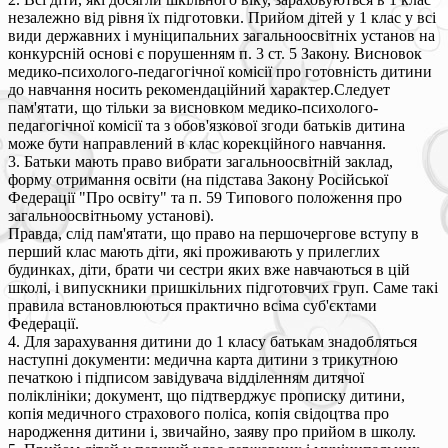
незалежно від рівня їх підготовки. Прийом дітей у 1 клас у всі
види державних і муніципальних загальноосвітніх установ на
конкурсній основі є порушенням п. 3 ст. 5 Закону. Висновок
медико-психолого-педагогічної комісії про готовність дитини
до навчання носить рекомендаційний характер.Следует
пам'ятати, що тільки за висновком медико-психолого-
педагогічної комісії та з обов'язкової згоди батьків дитина
може бути направлений в клас корекційного навчання.
3. Батьки мають право вибрати загальноосвітній заклад,
форму отримання освіти (на підстава Закону Російської
Федерації "Про освіту" та п. 59 Типового положення про
загальноосвітньому установі).
Правда, слід пам'ятати, що право на першочергове вступу в
перший клас мають діти, які проживають у прилеглих
будинках, діти, брати чи сестри яких вже навчаються в цій
школі, і випускники пришкільних підготовчих груп. Саме такі
правила встановлюються практично всіма суб'єктами
Федерації.
4. Для зарахування дитини до 1 класу батькам знадобляться
наступні документи: медична карта дитини з трикутною
печаткою і підписом завідувача відділенням дитячої
поліклініки; документ, що підтверджує прописку дитини,
копія медичного страхового поліса, копія свідоцтва про
народження дитини і, звичайно, заяву про прийом в школу.