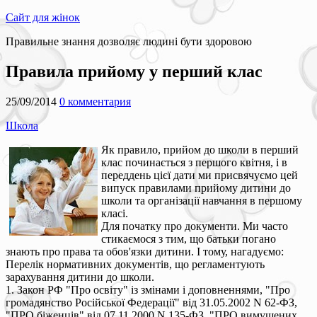
Сайт для жінок
Правильне знання дозволяє людині бути здоровою
Правила прийому у перший клас
25/09/2014
0 комментария
Школа
Як правило, прийом до школи в перший
клас починається з першого квітня, і в
переддень цієї дати ми присвячуємо цей
випуск правилами прийому дитини до
школи та організації навчання в першому
класі.
Для початку про документи. Ми часто
стикаємося з тим, що батьки погано
знають про права та обов'язки дитини. І тому, нагадуємо:
Перелік нормативних документів, що регламентують
зарахування дитини до школи.
1. Закон РФ "Про освіту" із змінами і доповненнями, "Про
громадянство Російської Федерації" від 31.05.2002 N 62-ФЗ,
"ПРО біженців" від 07.11.2000 N 135-ФЗ, "ПРО вимушених