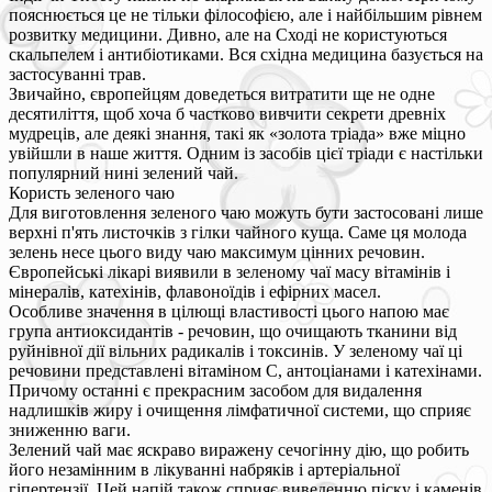
пояснюється це не тільки філософією, але і найбільшим рівнем
розвитку медицини. Дивно, але на Сході не користуються
скальпелем і антибіотиками. Вся східна медицина базується на
застосуванні трав.
Звичайно, європейцям доведеться витратити ще не одне
десятиліття, щоб хоча б частково вивчити секрети древніх
мудреців, але деякі знання, такі як «золота тріада» вже міцно
увійшли в наше життя. Одним із засобів цієї тріади є настільки
популярний нині зелений чай.
Користь зеленого чаю
Для виготовлення зеленого чаю можуть бути застосовані лише
верхні п'ять листочків з гілки чайного куща. Саме ця молода
зелень несе цього виду чаю максимум цінних речовин.
Європейські лікарі виявили в зеленому чаї масу вітамінів і
мінералів, катехінів, флавоноїдів і ефірних масел.
Особливе значення в цілющі властивості цього напою має
група антиоксидантів - речовин, що очищають тканини від
руйнівної дії вільних радикалів і токсинів. У зеленому чаї ці
речовини представлені вітаміном С, антоціанами і катехінами.
Причому останні є прекрасним засобом для видалення
надлишків жиру і очищення лімфатичної системи, що сприяє
зниженню ваги.
Зелений чай має яскраво виражену сечогінну дію, що робить
його незамінним в лікуванні набряків і артеріальної
гіпертензії. Цей напій також сприяє виведенню піску і каменів