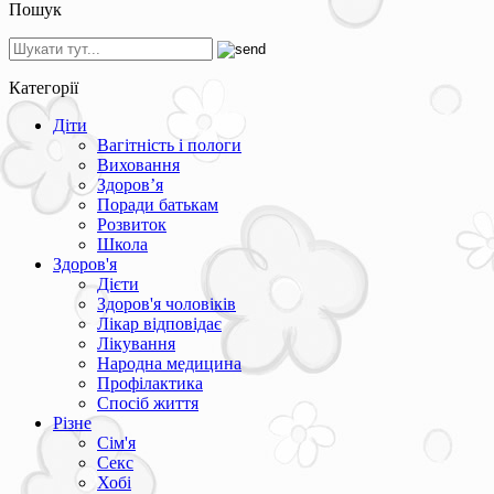
Пошук
Категорії
Діти
Вагітність і пологи
Виховання
Здоров’я
Поради батькам
Розвиток
Школа
Здоров'я
Дієти
Здоров'я чоловіків
Лікар відповідає
Лікування
Народна медицина
Профілактика
Спосіб життя
Різне
Сім'я
Секс
Хобі