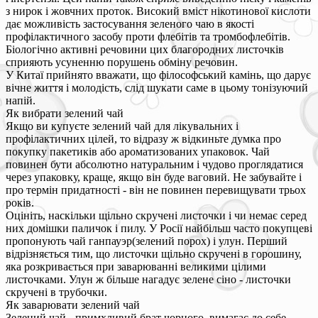
з нирок і жовчних проток. Високий вміст нікотинової кислоти
дає можливість застосування зеленого чаю в якості
профілактичного засобу проти флебітів та тромбофлебітів.
Біологічно активні речовини цих благородних листочків
сприяють усуненню порушень обміну речовин.
У Китаї прийнято вважати, що філософський камінь, що дарує
вічне життя і молодість, слід шукати саме в цьому тонізуючий
напій.
Як вибрати зелений чай
Якщо ви купуєте зелений чай для лікувальних і
профілактичних цілей, то відразу ж відкиньте думка про
покупку пакетиків або ароматизованих упаковок. Чай
повинен бути абсолютно натуральним і чудово проглядатися
через упаковку, краще, якщо він буде ваговий. Не забувайте і
про термін придатності - він не повинен перевищувати трьох
років.
Оцініть, наскільки щільно скручені листочки і чи немає серед
них домішки паличок і пилу. У Росії найбільш часто покупцеві
пропонують чай ганпауэр(зелений порох) і улун. Перший
відрізняється тим, що листочки щільно скручені в горошину,
яка розкривається при заварюванні великими цілими
листочками. Улун ж більше нагадує зелене сіно - листочки
скручені в трубочки.
Як заварювати зелений чай
Зелений чай - примхливий брат чорного, вимагає до себе