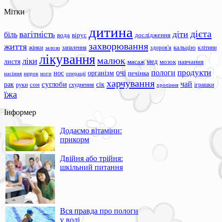
Мітки
дитина
дієта
вагітність
діти
біль
вода
вірус
дослідження
захворювання
життя
жінки
запалення
здоров'я
кальцію
клітини
залози
лікування
малюк
ліки
листя
мед
масаж
мозок
навчання
продукти
очі
пологи
нос
організм
печінка
ноги
операції
насіння
нирок
харчування
чай
суглоби
сік
рак
сон
руки
схуднення
іграшки
хропіння
їжа
Інформер
Додаємо вітаміни:
прикорм
Двійня або трійня:
шкільний питання
Вся правда про пологи
у воді