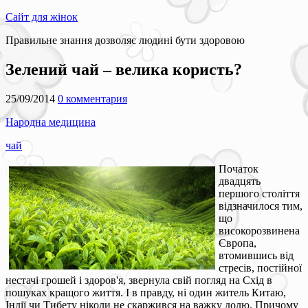
Сайт для жінок
Правильне знання дозволяє людині бути здоровою
Зелений чай – велика користь?
25/09/2014
0 комментария
Народна медицина
чай
Початок
двадцять
першого століття
відзначилося тим,
що
високорозвинена
Європа,
втомившись від
стресів, постійної
нестачі грошей і здоров'я, звернула свій погляд на Схід в
пошуках кращого життя. І в правду, ні один житель Китаю,
Індії чи Тибету ніколи не скаржився на важку долю. Причому