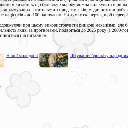
нням китайців, що будь-яку хворобу можна вилікувати вірним лі
в, виплачуваних госпіталями з продажу ліків, медичних випробу
е пацієнтів - до 100 одночасно. На думку експертів, щоб перео
родовжуючи при цьому використовувати ринкові механізми, але ба
льність яких, за прогнозами, подвоїться до 2025 року (з 2000-го
 опинитися під питанням.
Напої молодості
Лікування бронхіту народни
*