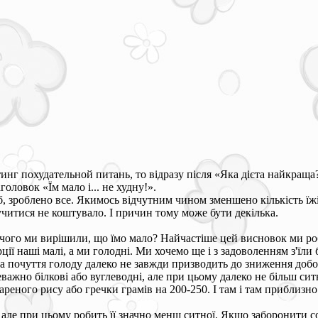
нг похудательной питань, то відразу після «Яка дієта найкраща?
головок «Їм мало і... не худну!».
б, зроблено все. Якимось відчутним чином зменшено кількість їжі.
учитися не коштувало. І причин тому може бути декілька.
 чого ми вирішили, що їмо мало? Найчастіше цей висновок ми роб
ції наші малі, а ми голодні. Ми хочемо ще і з задоволенням з'їли б
а почуття голоду далеко не завжди призводить до зниження добо
еважно білкові або вуглеводні, але при цьому далеко не більш сит
реного рису або гречки грамів на 200-250. І там і там приблизно
 але при цьому робить її значно менш ситної. Якщо заборонити со