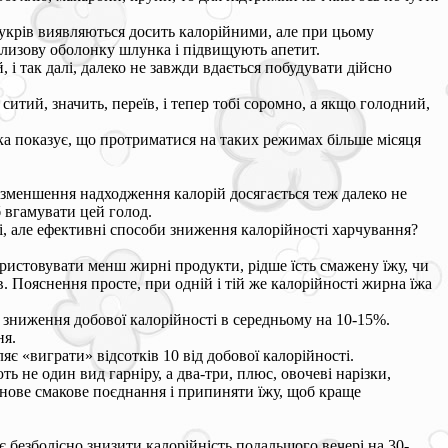
цукрів виявляються досить калорійними, але при цьому
слизову оболонку шлунка і підвищують апетит.
 і так далі, далеко не завжди вдається побудувати дійсно
тий, значить, переїв, і тепер тобі соромно, а якщо голодний,
тика показує, що протриматися на таких режимах більше місяця
е зменшення надходження калорій досягається теж далеко не
б вгамувати цей голод.
ні, але ефективні способи зниження калорійності харчування?
ристовувати менш жирні продукти, рідше їсть смажену їжу, чи
. Пояснення просте, при одній і тій же калорійності жирна їжа
я зниження добової калорійності в середньому на 10-15%.
ня.
є «виграти» відсотків 10 від добової калорійності.
не один вид гарніру, а два-три, плюс, овочеві нарізки,
и нове смакове поєднання і припиняти їжу, щоб краще
безболісно знизити калорійність подальшого вечері на 30-