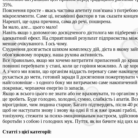
35%.
Пояснення просте - якась частина апетиту пов'язана з потребою 
мікроелементи. Саме ці, незамінні фактори в так сказати конце
Нарешті, ще одна причина, сама до речі, поширена.
Їм мало, але... цього мало!
Навіть якщо з допомогою досвідченого дієтолога ми підберемо 
адекватний ефект. На сприятливий результат підприємства можна 
менше очікуваного. І ось чому.
Схуднення досягається шляхом комплексу дій, дієта в якому зай
обов'язковому порядку, наша рухова активність.
Все правильно, якщо ми хочемо витратити припасений до кращих
повинні перебувати у стані, коли це горіння можливо. А це хор
А з чого ми взяли, що організм віддасть перевагу саме накопиче
рухається до мети, готовий заради її досягнення пожертвувати 
найголовніше - з одного боку ми витрачаємо саме накопичений 
покриває, черпаючи енергію із запасів.
Якщо ж всього цього не знати або не враховувати, то організм
це зробить. Буде голодно, холодно, сумно, слабкість і апатія. В
вірогідніше, чим людина старше. Багато підтвердять, після 40 р
щоб не наступати знову і знову на одні й ті ж вже іржаві граб
тонізуючу, стежити за психо-эмоционаьным настроєм, здійснюва
боротьби з собою і голодних мук. Пуття, як ви бачите від цих к
Статті з цієї категорії: