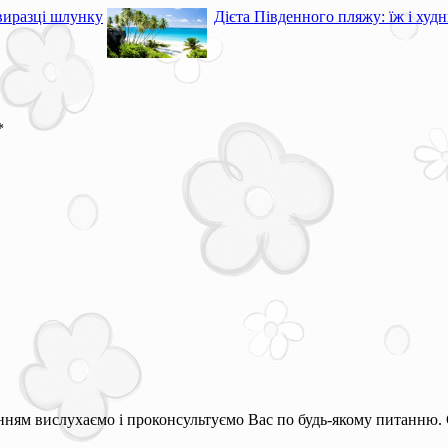
виразці шлунку
Дієта Південного пляжу: їж і худн
*
ням вислухаємо і проконсультуємо Вас по будь-якому питанню. 