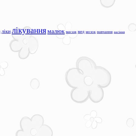
лікування
малюк
ліки
я
мед
масаж
мозок
навчання
насіння