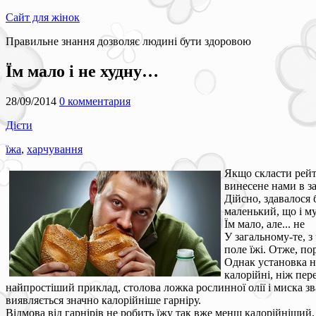
Сайт для жінок
Правильне знання дозволяє людині бути здоровою
Їм мало і не худну…
28/09/2014
0 комментария
Дієти
їжа
,
харчування
Якщо скласти рейти
винесене нами в за
Дійсно, здавалося 
маленький, що і м
Їм мало, але... не
У загальному-те, з
поле їжі. Отже, пор
Однак установка н
калорійні, ніж пер
найпростіший приклад, столова ложка рослинної олії і миска зва
виявляється значно калорійніше гарніру.
Відмова від гарнірів не робить їжу так вже менш калорійніший,