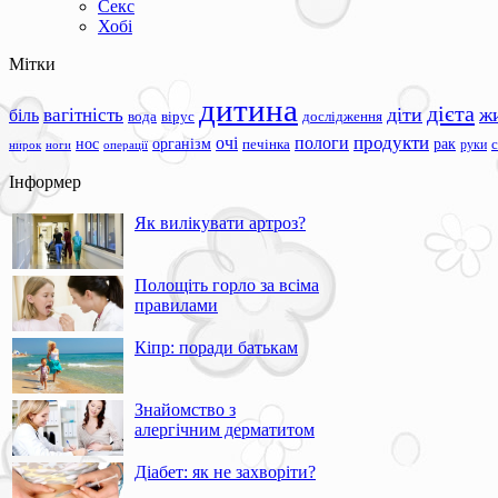
Секс
Хобі
Мітки
дитина
дієта
вагітність
діти
ж
біль
вода
вірус
дослідження
продукти
очі
пологи
нос
організм
рак
печінка
руки
ноги
операції
нирок
Інформер
Як вилікувати артроз?
Полощіть горло за всіма
правилами
Кіпр: поради батькам
Знайомство з
алергічним дерматитом
Діабет: як не захворіти?