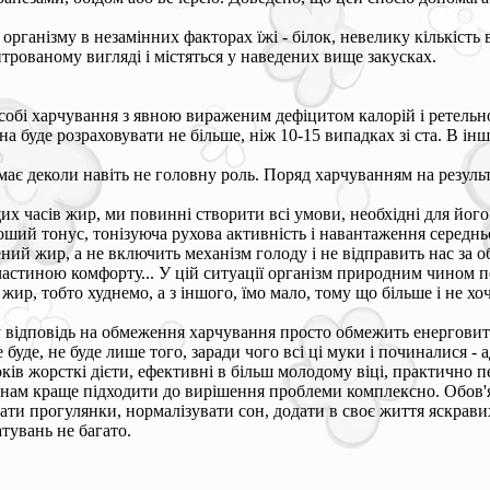
організму в незамінних факторах їжі - білок, невелику кількість 
нтрованому вигляді і містяться у наведених вище закусках.
собі харчування з явною вираженим дефіцитом калорій і ретельн
буде розраховувати не більше, ніж 10-15 випадках зі ста. В інши
має деколи навіть не головну роль. Поряд харчуванням на резуль
 часів жир, ми повинні створити всі умови, необхідні для його г
оший тонус, тонізуюча рухова активність і навантаження середнь
ний жир, а не включить механізм голоду і не відправить нас за об
частиною комфорту... У цій ситуації організм природним чином п
жир, тобто худнемо, а з іншого, їмо мало, тому що більше і не 
 у відповідь на обмеження харчування просто обмежить енергови
се буде, не буде лише того, заради чого всі ці муки і починалися 
оків жорсткі дієти, ефективні в більш молодому віці, практично 
лі, нам краще підходити до вирішення проблеми комплексно. Обов
ти прогулянки, нормалізувати сон, додати в своє життя яскравих
атувань не багато.