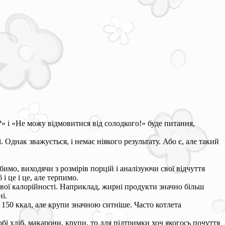
» і «Не можу відмовитися від солодкого!» буде питання,
 Однак зважується, і немає ніякого результату. Або є, але такий
имо, виходячи з розмірів порцій і аналізуючи свої відчуття
 і це і це, але терпимо.
вої калорійності. Наприклад, жирні продукти значно більш
ні.
 150 ккал, але крупи значною ситніше. Часто котлета
бі хліб, макарони, крупи, то для підтримки хоч якогось почуття