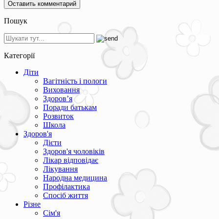
Пошук
Категорії
Діти
Вагітність і пологи
Виховання
Здоров’я
Поради батькам
Розвиток
Школа
Здоров'я
Дієти
Здоров'я чоловіків
Лікар відповідає
Лікування
Народна медицина
Профілактика
Спосіб життя
Різне
Сім'я