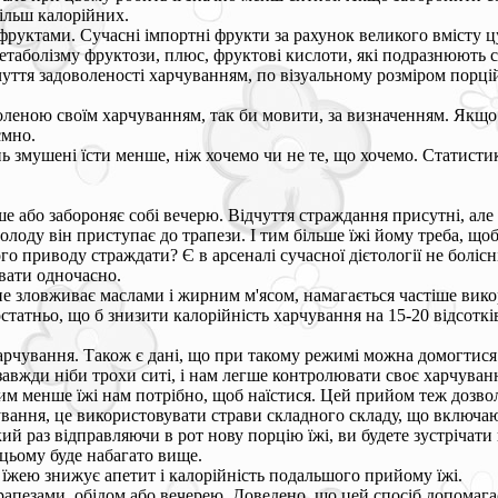
більш калорійних.
 фруктами. Сучасні імпортні фрукти за рахунок великого вмісту 
етаболізму фруктози, плюс, фруктові кислоти, які подразнюють 
уття задоволеності харчуванням, по візуальному розміром порцій,
еною своїм харчуванням, так би мовити, за визначенням. Якщо си
ємно.
день змушені їсти менше, ніж хочемо чи не те, що хочемо. Статис
ше або забороняє собі вечерю. Відчуття страждання присутні, ал
лоду він приступає до трапези. І тим більше їжі йому треба, що
ого приводу страждати? Є в арсеналі сучасної дієтології не боліс
увати одночасно.
е зловживає маслами і жирним м'ясом, намагається частіше вико
татньо, що б знизити калорійність харчування на 15-20 відсотків
 харчування. Також є дані, що при такому режимі можна домогтис
завжди ніби трохи ситі, і нам легше контролювати своє харчуван
им менше їжі нам потрібно, щоб наїстися. Цей прийом теж дозволя
ння, це використовувати страви складного складу, що включають 
кий раз відправляючи в рот нову порцію їжі, ви будете зустрічат
 цьому буде набагато вище.
їжею знижує апетит і калорійність подальшого прийому їжі.
езами, обідом або вечерею. Доведено, що цей спосіб допомагає 