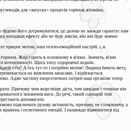
вуглеводів для «запуску» процесів горіння, вітаміни,
о будемо його дотримуватися, це далеко не завжди гарантує нам
х випадках ефекту або не буде зовсім, або він буде значно
тат працює мотив, наш психо-емоційний настрій, і, в
оріння. Жир горить в основному в м'язах. Значить, м'язи
ої інтенсивності. Щось типу оздоровчої ходьби.
ідній стіл? А ось тут-то і потрібен мотив! Людина бачить мету,
еремикається на живлення запасами. І відбувається
хочемо. Адже частину енергетичних потреб наш організм тепер
трати. Причому чим жорсткіше дієта, тим швидше і точніше він
- адекватного зниження ваги. До речі, такий сценарій тим
перестають допомагати.
'язково підключати рухову активність, причому, не стомлюючу, а
 вражень і позитивних емоцій. І назавжди відмовитися від