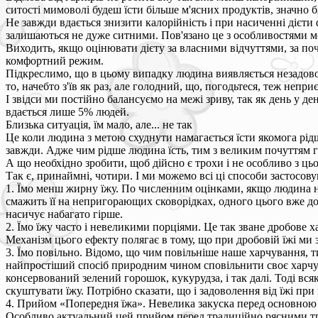
ситості мимоволі будеш їсти більше м'ясних продуктів, значно 
Не завжди вдається знизити калорійність і при насиченні дієти
залишаються не дуже ситними. Пов'язано це з особливостями м
Виходить, якщо оцінювати дієту за власними відчуттями, за поч
комфортний режим.
Підкреслимо, що в цьому випадку людина виявляється незадовол
то, начебто з'їв як раз, але голодний, що, погодьтеся, теж непри
І звідси ми постійно балансуємо на межі зриву, так як день у 
вдається лише 5% людей.
Близька ситуація, їм мало, але... не так
Це коли людина з метою схуднути намагається їсти якомога рід
завжди. Адже чим рідше людина їсть, тим з великим почуттям го
А що необхідно зробити, щоб дійсно є трохи і не особливо з ць
Так є, принаймні, чотири. І ми можемо всі ці способи застосов
1. Їмо менш жирну їжу. По численним оцінками, якщо людина н
смажить її на непригорающих сковорідках, одного цього вже дос
насичує набагато гірше.
2. Їмо їжу часто і невеликими порціями. Це так зване дробове
Механізм цього ефекту полягає в тому, що при дробовій їжі ми 
3. Їмо повільно. Відомо, що чим повільніше наше харчування, т
найпростіший спосіб природним чином сповільнити своє харчува
консервований зелений горошок, кукурудза, і так далі. Тоді вся
скуштувати їжу. Потрібно сказати, що і задоволення від їжі при
4. Прийом «Попередня їжа». Невелика закуска перед основною 
Особливо актуальний цей прийом перед традиційно рясними трап