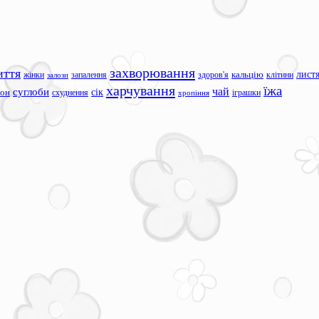
захворювання
иття
лист
жінки
запалення
здоров'я
кальцію
клітини
залози
харчування
їжа
чай
суглоби
сік
сон
схуднення
іграшки
хропіння