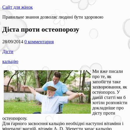
Сайт для жінок
Правильне знання дозволяє людині бути здоровою
Дієта проти остеопорозу
28/09/2014
0 комментария
Дієти
кальцію
Ми вже писали
про те, як
запобігти таке
захворювання, як
остеопороз. У
даній статті ми б
хотіли розповісти
докладніше про
дієту проти
остеопорозу.
Для гарного засвоєння кальцію необхідні наступні вітаміни і
мінерали: магній, вітамін A, D. Зберегти запас кальцію