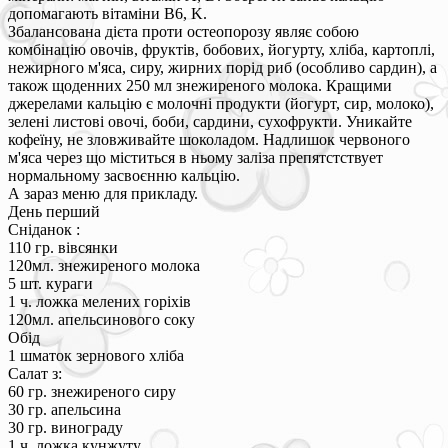
допомагають вітаміни B6, K.
Збалансована дієта проти остеопорозу являє собою
комбінацію овочів, фруктів, бобових, йогурту, хліба, картоплі,
нежирного м'яса, сиру, жирних порід риб (особливо сардин), а
також щоденних 250 мл знежиреного молока. Кращими
джерелами кальцію є молочні продукти (йогурт, сир, молоко),
зелені листові овочі, боби, сардини, сухофрукти. Уникайте
кофеїну, не зловживайте шоколадом. Надлишок червоного
м'яса через що міститься в ньому заліза препятстствует
нормальному засвоєнню кальцію.
А зараз меню для прикладу.
День перший
Сніданок :
110 гр. вівсянки
120мл. знежиреного молока
5 шт. кураги
1 ч. ложка мелених горіхів
120мл. апельсинового соку
Обід
1 шматок зернового хліба
Салат з:
60 гр. знежиреного сиру
30 гр. апельсина
30 гр. винограду
1 ч. ложка кунжуту