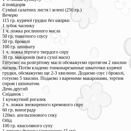
4 помідорів
Суміші салатних листя і зелені (250 гр.)
Вечерю
115 гр. курячої грудки без шкірки
1 зубок часнику
1 ч. ложка рослинного масла
50 гр. томатного соусу
50 гр. броколі
100 гр. шпинату
1 ч. ложка тертого твердого сиру
30 гр. макаронів (вага сухої маси)
Готуємо: на розігрітому маслі обсмажуємо протягом 2 хвилин
часник. Потім кладемо тонконарезанные шматочки курячої
грудки, обсмажуємо ще 2-3 хвилини. Додаємо соус і броколі,
готуємо 5 хвилин. Подаємо з вареними макаронами, тертим
сиром і шпинатом.
День другий
Сніданок :
1 кунжутний рогалик
2 ч. ложки знежиреного кремового сиру
60 гр. винограду
120мл. апельсинового соку
Обід
100 гр. квасоляного супу
1 зернова булочка (довжиною 15 см)