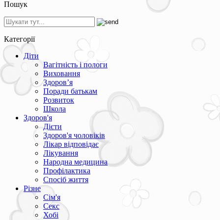
Пошук
Категорії
Діти
Вагітність і пологи
Виховання
Здоров’я
Поради батькам
Розвиток
Школа
Здоров'я
Дієти
Здоров'я чоловіків
Лікар відповідає
Лікування
Народна медицина
Профілактика
Спосіб життя
Різне
Сім'я
Секс
Хобі