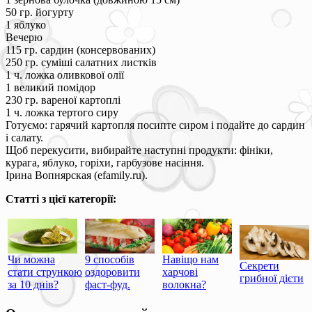
50 гр. йогурту
1 яблуко
Вечерю
115 гр. сардин (консервованих)
250 гр. суміші салатних листків
1 ч. ложка оливкової олії
1 великий помідор
230 гр. вареної картоплі
1 ч. ложка тертого сиру
Готуємо: гарячий картопля посипте сиром і подайте до сардин
і салату.
Щоб перекусити, вибирайте наступні продукти: фініки,
курага, яблуко, горіхи, гарбузове насіння.
Ірина Вопнярская (efamily.ru).
Статті з цієї категорії:
Чи можна
9 способів
Навіщо нам
Секрети
стати стрункою
оздоровити
харчові
грибної дієти
за 10 днів?
фаст-фуд.
волокна?