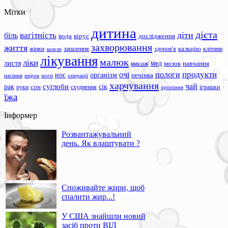
Мітки
дитина
дієта
вагітність
діти
біль
вода
вірус
дослідження
захворювання
життя
жінки
запалення
здоров'я
кальцію
клітини
залози
лікування
малюк
ліки
листя
мед
масаж
мозок
навчання
продукти
очі
пологи
нос
організм
печінка
ноги
операції
насіння
нирок
харчування
чай
суглоби
сік
рак
сон
руки
схуднення
іграшки
хропіння
їжа
Інформер
Розвантажувальний
день. Як влаштувати ?
Споживайте жири, щоб
спалити жир...!
У США знайшли новий
засіб проти ВІЛ