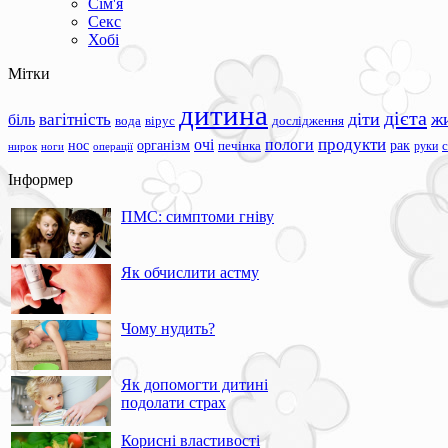
Сім'я
Секс
Хобі
Мітки
дитина
дієта
вагітність
діти
ж
біль
вода
вірус
дослідження
продукти
очі
пологи
нос
організм
рак
печінка
руки
ноги
операції
нирок
Інформер
ПМС: симптоми гніву
Як обчислити астму
Чому нудить?
Як допомогти дитині
подолати страх
Корисні властивості