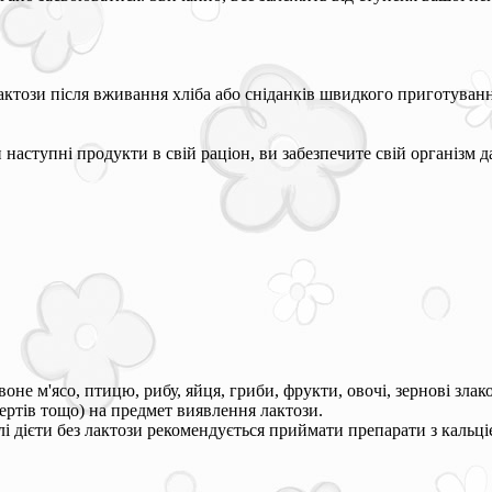
този після вживання хліба або сніданків швидкого приготування
наступні продукти в свій раціон, ви забезпечите свій організм д
не м'ясо, птицю, рибу, яйця, гриби, фрукти, овочі, зернові злако
ертів тощо) на предмет виявлення лактози.
лі дієти без лактози рекомендується приймати препарати з кальці