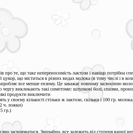
ів про те, що таке непереносимість лактози і навіщо потрібна спе
 цукор, що міститься в різних видах молока (в тому числі і в ко
 виробляє все менше ензиму. Це заважає повному засвоєнню моло
ою чергу викликають такі симптоми: шлункові болі, спазми, проно
- які продукти виключити
ять у своєму кількості стільки ж лактози, скільки і 100 гр. молока
2 ч. ложки)
5 гр.)
огано засвоюватися. Звичайно, все залежить від ступеня вашої не