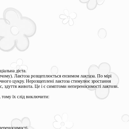
ціальна дієта.
зячому). Лактоза розщеплюється ензимом лактаза. По мірі
чного цукру. Нерозщеплені лактоза стимулює зростання
с, здуття живота. Це і є симптоми непереносимості лактози.
, тому їх слід виключити:
переносимості.