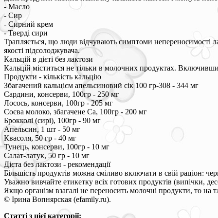
- Масло
- Сир
- Сирний крем
- Тверді сири
Трапляється, що люди відчувають симптоми непереносимості лак
якості підсолоджувача.
Кальцій в дієті без лактози
Кальцій міститься не тільки в молочних продуктах. Включивши 
Продукти - кількість кальцію
Збагачений кальцієм апельсиновий сік 100 гр-308 - 344 мг
Сардини, консерви, 100гр - 250 мг
Лосось, консерви, 100гр - 205 мг
Соєва молоко, збагачене Ca, 100гр - 200 мг
Брокколі (сирі), 100гр - 90 мг
Апельсин, 1 шт - 50 мг
Квасоля, 50 гр - 40 мг
Тунець, консерви, 100гр - 10 мг
Салат-латук, 50 гр - 10 мг
Дієта без лактози - рекомендації
Більшість продуктів можна сміливо включати в свій раціон: черво
Уважно вивчайте етикетку всіх готових продуктів (випічки, дес
Якщо організм взагалі не переносить молочні продукти, то на т
© Ірина Вопнярская (efamily.ru).
Статті з цієї категорії: