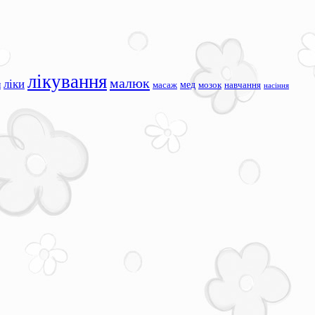
лікування
малюк
ліки
я
мед
масаж
мозок
навчання
насіння