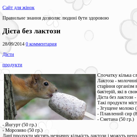
Сайт для жінок
Правильне знання дозволяє людині бути здоровою
Дієта без лактози
28/09/2014
0 комментария
Дієти
продукти
Спочатку кілька сл
Лактоза - молочний
старіння організм
бактерій, які в св
Дієта без лактози 
Такі продукти міст
- Згущене молоко (
- Плавлений сир (8
- Сметана (50 гр.)
- Йогурт (50 гр.)
- Морозиво (50 гр.)
Дані продукти містять незначну кількість лактози і можуть неп