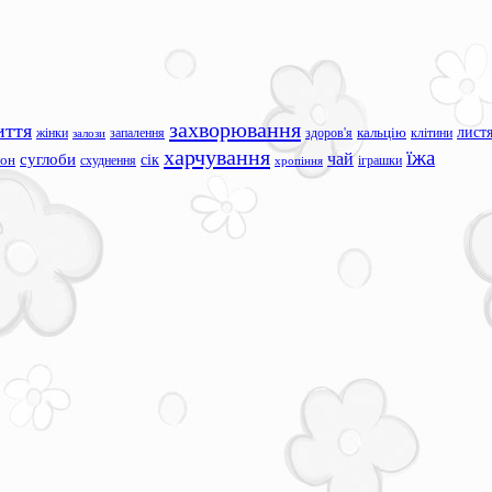
захворювання
иття
лист
жінки
запалення
здоров'я
кальцію
клітини
залози
харчування
їжа
чай
суглоби
сік
сон
схуднення
іграшки
хропіння