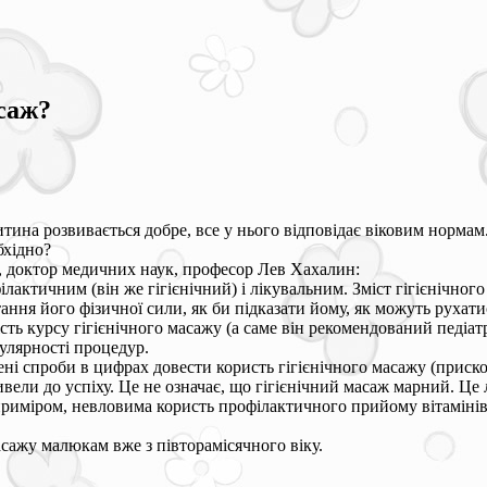
саж?
итина розвивається добре, все у нього відповідає віковим нормам
бхідно?
р, доктор медичних наук, професор Лев Хахалин:
лактичним (він же гігієнічний) і лікувальним. Зміст гігієнічног
ння його фізичної сили, як би підказати йому, як можуть рухати
ість курсу гігієнічного масажу (а саме він рекомендований педі
гулярності процедур.
ені спроби в цифрах довести користь гігієнічного масажу (приско
ривели до успіху. Це не означає, що гігієнічний масаж марний. Це 
риміром, невловима користь профілактичного прийому вітамінів: 
асажу малюкам вже з півторамісячного віку.