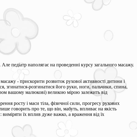
. Але педіатр наполягає на проведенні курсу загального масажу.
о масажу - прискорити розвиток рухової активності дитини і
ся, згинатися-розгинатися його руки, ноги, пальчики, спина,
атром вашому малюкові) великою мірою залежить від
рення росту і маси тіла, фізичної сили, прогресу рухових
лише говорить про те, що він, мабуть, впливає на якість
виміряти їх вплив дуже важко, а враження від їх