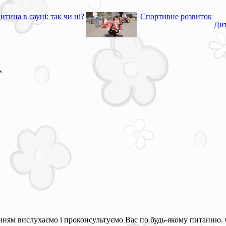
итина в сауні: так чи ні?
Спортивне розвиток
Дит
*
ням вислухаємо і проконсультуємо Вас по будь-якому питанню. 