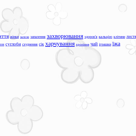
захворювання
иття
лист
жінки
запалення
здоров'я
кальцію
клітини
залози
харчування
їжа
чай
суглоби
сік
сон
схуднення
іграшки
хропіння