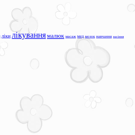
лікування
малюк
ліки
я
мед
масаж
мозок
навчання
насіння