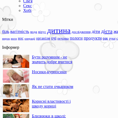
Сім'я
Секс
Хобі
Мітки
дитина
дієта
вагітність
діти
ж
біль
вода
вірус
дослідження
продукти
очі
пологи
нос
організм
рак
печінка
руки
ноги
операції
нирок
Інформер
Бути розумним - не
значить добре вчитися
Носики-курносики
Як не стати очкариком
Корисні властивості і
шкоду кориці
Близнюки в школі: