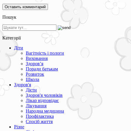
Пошук
Категорії
Діти
Вагітність і пологи
Виховання
Здоров’я
Поради батькам
Розвиток
Школа
Здоров'я
Дієти
Здоров'я чоловіків
Лікар відповідає
Лікування
Народна медицина
Профілактика
Спосіб життя
Різне