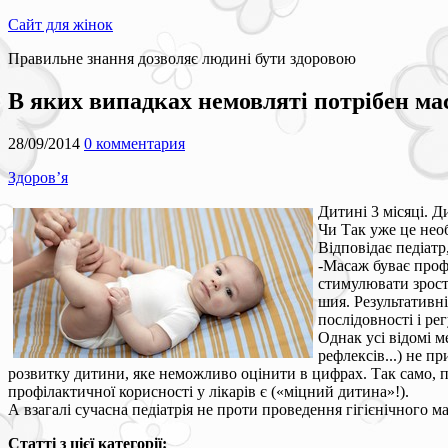
Сайт для жінок
Правильне знання дозволяє людині бути здоровою
В яких випадках немовляті потрібен ма
28/09/2014
0 комментария
Здоров’я
Дитині 3 місяці. Д
Чи Так уже це нео
Відповідає педіат
-Масаж буває профі
стимулювати зроста
шия. Результативн
послідовності і ре
Однак усі відомі м
рефлексів...) не п
розвитку дитини, яке неможливо оцінити в цифрах. Так само, п
профілактичної корисності у лікарів є («міцний дитина»!).
А взагалі сучасна педіатрія не проти проведення гігієнічного м
Статті з цієї категорії: