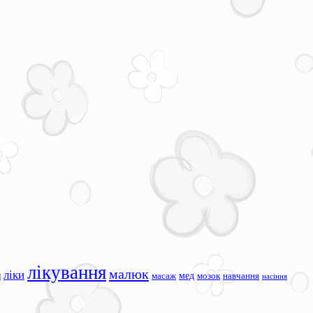
лікування
малюк
ліки
я
мед
масаж
мозок
навчання
насіння