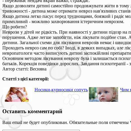
- переживає невдачі вкрай важко, страждає.
Якщо дозволяти дитині самостійно продовжувати жити в тому ж 
тривожності - дитина може отримати невроз нав'язливих станів
Якщо дитина легко пасує перед труднощами, боязкий і радіє мож
примхливий - можливо захворювання істеричним неврозом.
Що робити?
Неврози у дітей не рідкість. При наявності у дитини підозр на
порушення. Адже легше запобігти, ніж лікувати подібне стан. А
дитини. Загальної схеми для лікування неврозів немає і швидше 
Проходить невроз сам по собі? Іноді, в деяких випадках, але л
невропатологи часто виписують дитині заспокійливі препарати, 
Основним методом лікування неврозу була і залишається психо
батьків. Корекція поведінки дорослих. Завдання психотерапії -
Автор статті: Весняна
Статті з цієї категорії:
Носики-курносики сопуть
Чим 
Оставить комментарий
Ваш email не будет опубликован. Обязательные поля отмечены