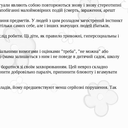
ритуали являють собою повторюються знову і знову стереотипні
запобіганні малоймовірних подій (смерть, зараження, арешт
ування предметів. У людей з цим розладом загострений інстинкт
тільки самих себе, але і інших значущих людей (батьків,
лід робити. Ці діти, як правило тривожні, гиперсоциальны і
ціальними вимогами і оцінками "треба", "не можна" або
 (мама залишиться з ним і не поведе в дитячий садок, школу
ся боротися зі своїм захворюванням. Цей невроз складно
пинити добровільно параліч, припинити блювоту і вгамувати
розладів, йому предшевствуют менш серйозні порушення. Так