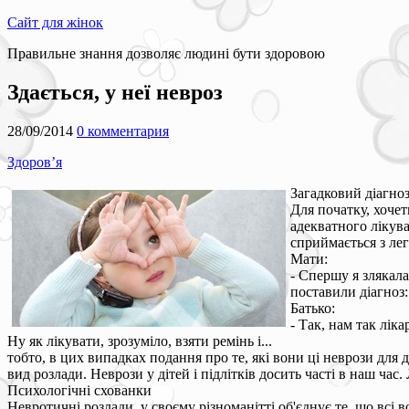
Сайт для жінок
Правильне знання дозволяє людині бути здоровою
Здається, у неї невроз
28/09/2014
0 комментария
Здоров’я
Загадковий діагно
Для початку, хочет
адекватного лікув
сприймається з ле
Мати:
- Спершу я злякала
поставили діагноз:
Батько:
- Так, нам так лік
Ну як лікувати, зрозуміло, взяти ремінь і...
тобто, в цих випадках подання про те, які вони ці неврози для 
вид розлади. Неврози у дітей і підлітків досить часті в наш час
Психологічні схованки
Невротичні розлади, у своєму різноманітті об'єднує те, що всі