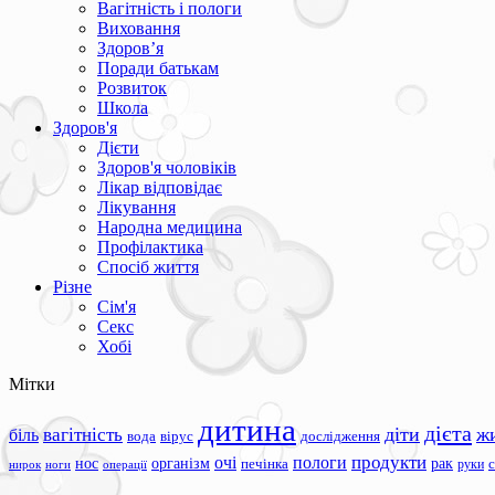
Вагітність і пологи
Виховання
Здоров’я
Поради батькам
Розвиток
Школа
Здоров'я
Дієти
Здоров'я чоловіків
Лікар відповідає
Лікування
Народна медицина
Профілактика
Спосіб життя
Різне
Сім'я
Секс
Хобі
Мітки
дитина
дієта
вагітність
діти
ж
біль
вода
вірус
дослідження
продукти
очі
пологи
нос
організм
рак
печінка
руки
ноги
операції
нирок