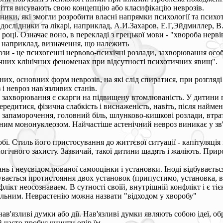
оліття висувають свою концепцію або класифікацію неврозів.
ки, які змогли розробити власні напрямки психології та психотер
 дослідники та лікарі, наприклад, А.И.Захаров, Е.Г,Эйдмиллер, В
оці. Означає воно, в перекладі з грецької мови - "хвороба нервів
, наприклад, визначення, що належить
ози - це психогенні нервово-психічні розлади, захворювання осо
чних клінічних феноменах при відсутності психотичних явищ".
чних, основних форм неврозів, на які слід спиратися, при розгляді
 і невроз нав'язливих станів.
захворювання є скарги на підвищену втомлюваність. У дитини п
ередитися, фізична слабкість і виснаженість, навіть, після найм
: запаморочення, головний біль, шлунково-кишкові розлади, втрат
ним мононуклеозом. Найчастіше астенічний невроз виникає у зв'
обі. Стиль його пристосування до життєвої ситуації - капітуляці
логічного захисту. Зазвичай, такої дитини щадять і жаліють. При
 і неусвідомлюваної самооцінки і установки. Іноді відбувається
ідбувається протистояння двох установок (припустимо, установка,
лікт неосознаваем. В сутності своїй, внутрішній конфлікт і є ті
ільним. Неврастенію можна назвати "відходом у хворобу"
язливі думки або дії. Нав'язливі думки являють собою ідеї, обра
 часто пробує чинити опір їм.