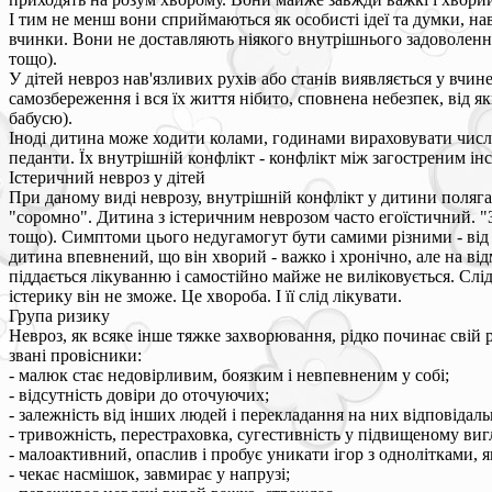
І тим не менш вони сприймаються як особисті ідеї та думки, на
вчинки. Вони не доставляють ніякого внутрішнього задоволення 
тощо).
У дітей невроз нав'язливих рухів або станів виявляється у вчи
самозбереження і вся їх життя нібито, сповнена небезпек, від я
бабусю).
Іноді дитина може ходити колами, годинами вираховувати числа,
педанти. Їх внутрішній конфлікт - конфлікт між загостреним ін
Істеричний невроз у дітей
При даному виді неврозу, внутрішній конфлікт у дитини поляга
"соромно". Дитина з істеричним неврозом часто егоїстичний. "
тощо). Симптоми цього недугамогут бути самими різними - від 
дитина впевнений, що він хворий - важко і хронічно, але на ві
піддається лікуванню і самостійно майже не виліковується. Сл
істерику він не зможе. Це хвороба. І її слід лікувати.
Група ризику
Невроз, як всяке інше тяжке захворювання, рідко починає свій
звані провісники:
- малюк стає недовірливим, боязким і невпевненим у собі;
- відсутність довіри до оточуючих;
- залежність від інших людей і перекладання на них відповідаль
- тривожність, перестраховка, сугестивність у підвищеному вигл
- малоактивний, опаслив і пробує уникати ігор з однолітками, 
- чекає насмішок, завмирає у напрузі;