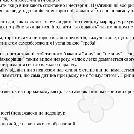
віть якщо виникають спонтанно і нестерпні. Нав'язливі дії або 
і не ведуть до вирішення корисної завдання. Їх сенс полягає у 
ненні дій, таких як миття рук, ходіння по певному маршруту, рах
ких потрібно захищатися. Іноді діти "захищають" таким чином не 
 торкатися чи не торкатися до предметів, кажучи лише, що так с
стинктом самозбереження і установкою "треба!".
є в протистоянні егоїстичного бажання "хочу" чи "не хочу" з со
Захворівши" таким видом неврозу, малюк легко домагається свого
нетримання сечі до важкого паралічу.
дміну від дитини з неврозом нав'язливих станів він не намагаєть
ід пам'ятати, що сама дитина при цьому не є "симулянтом". При
 розвиток на порожньому місці. Так само як і іншим серйозних 
ності (незважаючи на недовіру);
яді;
якщо ж йде на контакт, то образливий;