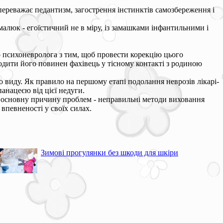
переважає педантизм, загострення інстинктів самозбереження і
малюк - егоїстичний не в міру, із замашками інфантильними і
бо психоневролога з тим, щоб провести корекцію цього
водити його повинен фахівець у тісному контакті з родиною
о виду. Як правило на першому етапі подолання неврозів лікарі-
анацеєю від цієї недуги.
и основну причину проблем - неправильні методи виховання
впевненості у своїх силах.
Зимові прогулянки без шкоди для шкіри