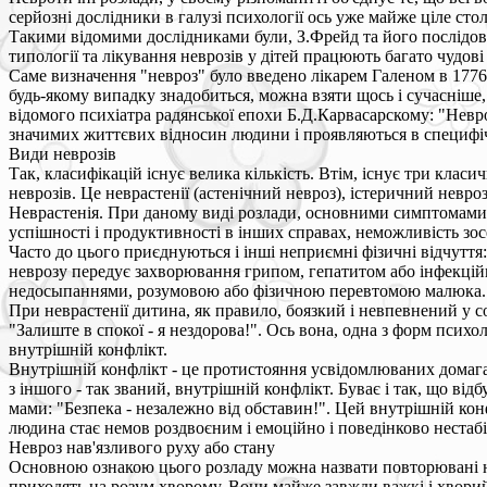
серйозні дослідники в галузі психології ось уже майже ціле ст
Такими відомими дослідниками були, З.Фрейд та його послідовни
типології та лікування неврозів у дітей працюють багато чудові
Саме визначення "невроз" було введено лікарем Галеном в 1776 р
будь-якому випадку знадобиться, можна взяти щось і сучасніше
відомого психіатра радянської епохи Б.Д.Карвасарскому: "Невр
значимих життєвих відносин людини і проявляються в специфі
Види неврозів
Так, класифікацій існує велика кількість. Втім, існує три класи
неврозів. Це неврастенії (астенічний невроз), істеричний невроз
Неврастенія. При даному виді розлади, основними симптомами 
успішності і продуктивності в інших справах, неможливість зос
Часто до цього приєднуються і інші неприємні фізичні відчуття
неврозу передує захворювання грипом, гепатитом або інфекцій
недосыпаннями, розумовою або фізичною перевтомою малюка.
При неврастенії дитина, як правило, боязкий і невпевнений у с
"Залиште в спокої - я нездорова!". Ось вона, одна з форм психо
внутрішній конфлікт.
Внутрішній конфлікт - це протистояння усвідомлюваних домагань
з іншого - так званий, внутрішній конфлікт. Буває і так, що в
мами: "Безпека - незалежно від обставин!". Цей внутрішній конф
людина стає немов роздвоєним і емоційно і поведінково нестаб
Невроз нав'язливого руху або стану
Основною ознакою цього розладу можна назвати повторювані нав'
приходять на розум хворому. Вони майже завжди важкі і хворий