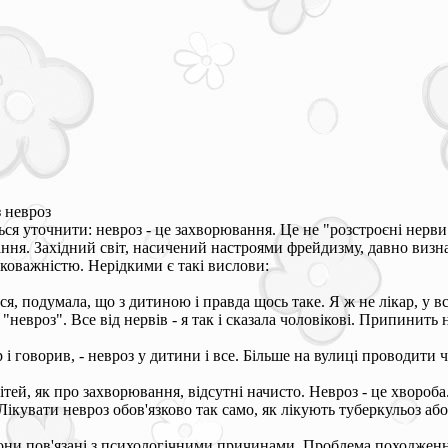
з невроз
ься уточнити: невроз - це захворювання. Це не "розстроєні нерви"
ання. Західний світ, насичений настроями фрейдизму, давно визн
гковажністю. Нерідкими є такі вислови:
ся, подумала, що з дитиною і правда щось таке. Я ж не лікар, у вс
 "невроз". Все від нервів - я так і сказала чоловікові. Припинить
ар і говорив, - невроз у дитини і все. Більше на вулиці проводити
дітей, як про захворювання, відсутні начисто. Невроз - це хвороб
. Лікувати невроз обов'язково так само, як лікують туберкульоз аб
 вони пов'язані з психологічними причинами. Проблема походженн