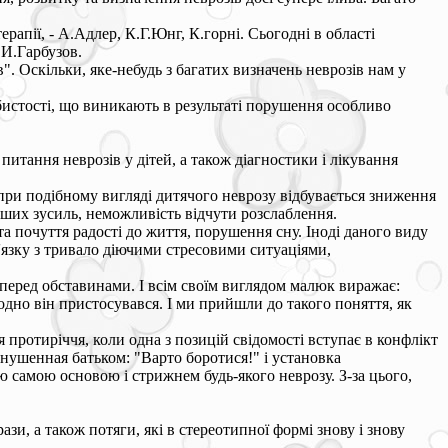
апії, - А.Адлер, К.Г.Юнг, К.горні. Сьогодні в області
.И.Гарбузов.
". Оскільки, яке-небудь з багатих визначень неврозів нам у
бистості, що виникають в результаті порушення особливо
 питання неврозів у дітей, а також діагностики і лікування
ри подібному вигляді дитячого неврозу відбувається зниження
енших зусиль, неможливість відчути розслаблення.
а почуття радості до життя, порушення сну. Іноді даного виду
язку з тривало діючими стресовими ситуаціями,
я перед обставинами. І всім своїм виглядом малюк виражає:
родно він пристосувався. І ми прийшли до такого поняття, як
 протиріччя, коли одна з позицій свідомості вступає в конфлікт
 внушенная батьком: "Варто боротися!" і установка
єю самою основою і стрижнем будь-якого неврозу. З-за цього,
зи, а також потяги, які в стереотипної формі знову і знову