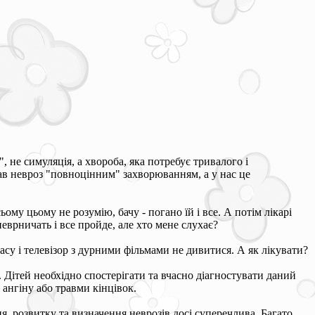
, не симуляція, а хвороба, яка потребує тривалого і
ав невроз "повноцінним" захворюванням, а у нас це
ьому цьому не розумію, бачу - погано їй і все. А потім лікарі
 неврничать і все пройде, але хто мене слухає?
 часу і телевізор з дурними фільмами не дивитися. А як лікувати?
а. Дітей необхідно спостерігати та вчасно діагностувати даний
о ангіну або травми кінцівок.
я, розвитку та визначення неврозів досі суперечлива. Багато