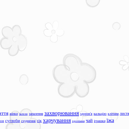
захворювання
иття
лист
жінки
запалення
здоров'я
кальцію
клітини
залози
харчування
їжа
чай
суглоби
сік
сон
схуднення
іграшки
хропіння