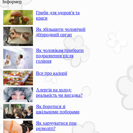
Інформер
Гриби для здоров'я та
краси
Як збільшити чоловічий
дітородний орган
Як чоловікам прибрати
подразнення після
гоління
Все про калорії
Алергія на холод:
реальність чи вигадка?
Як боротися зі
шкільними поборами
Як харчуватися при
целюліті?