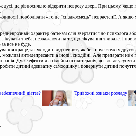
дусі, це рівносильно відкрити неврозу двері. При цьому, якщо 
.
ливості повболівати - то це "спадкоємець" неврастенії. А якщо 
 предневрозный характер батькам слід звертатися до психолога а
 лікувати треба, незважаючи на те, що лікування тривале. І про
за все не буде.
ікування краще,так як один вид неврозу як би торує стежку другог
можливі антидепресанти а іноді і снодійні. Але препарати не є п
терапія. Дуже ефективна сімейна психотерапія, дозволяє усунут
 зробити дитині адекватну самооцінку і повернути дитині почуття 
небезпечний діатез?
Тривожні ознаки розладу
*