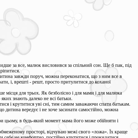
дше за все, малюк висловився за спільний сон. Ще б пак, під
кріпитися.
дитина завжди поруч, можна переконатися, що з ним все в
ти, і, врешті - решт, просто притулитися до коханої
ше місця для трьох. Як безболісно і для мами і для малюка
 яких знають далеко не всі батьки.
итися і крутитися уві сні, тим самим заважаючи спати батькам.
о дитина вередує і не хоче засинати самостійно, можна
ри цьому, в будь-який момент мама його може обійняти і
в обмеженому просторі, відчуваю межі свого «ложа». Їх краще
ти себе не комфортно, постійно крутитися і прокидатися.