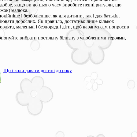
добре, якщо ви до цього часу виробите певні ритуали, що
іжок) малюка.
ійніше і безболісніше, як для дитини, так і для батьків.
опіювати дорослих. Як правило, достатньо лише кількох
мовлята, маленькі і безпорадні діти, щоб карапуз сам попросив
пропонуйте вибрати постільну білизну з улюбленими героями,
Що і коли давати дитині до року