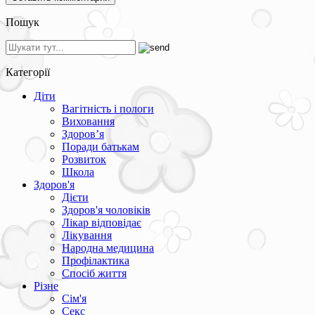
Пошук
Категорії
Діти
Вагітність і пологи
Виховання
Здоров’я
Поради батькам
Розвиток
Школа
Здоров'я
Дієти
Здоров'я чоловіків
Лікар відповідає
Лікування
Народна медицина
Профілактика
Спосіб життя
Різне
Сім'я
Секс