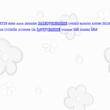
захворювання
иття
лист
жінки
запалення
здоров'я
кальцію
клітини
залози
харчування
їжа
чай
суглоби
сік
сон
схуднення
іграшки
хропіння