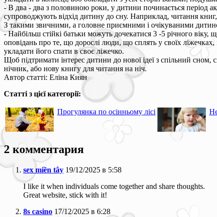
- В два - два з половиною роки, у дитини починається період 
супроводжують відхід дитину до сну. Наприклад, читання книг,
З такими звичними, а головне приємними і очікуваними дитиною 
- Найбільш стійкі батьки можуть дочекатися 3 -5 річного віку, 
оповідань про те, що дорослі люди, що сплять у своїх ліжечках, 
укладати його спати в своє ліжечко.
Щоб підтримати інтерес дитини до нової ідеї з спільний сном, 
нічник, або нову книгу для читання на ніч.
Автор статті: Еліна Киян
Статті з цієї категорії:
Прогулянка по осінньому лісі
Н
2 комментария
sex miền tây
19/12/2025 в 5:58
I like it when individuals come together and share thoughts.
Great website, stick with it!
8s casino
17/12/2025 в 6:28