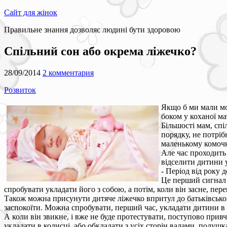
Сайт для жінок
Правильне знання дозволяє людині бути здоровою
Спільний сон або окрема ліжечко?
28/09/2014
2 комментария
Розвиток
Якщо б ми мали мо
боком у коханої ма
Більшості мам, сп
порядку, не потріб
маленькому комочк
Але час проходить 
відселити дитини у
- Період від року 
Це перший сигнал 
спробувати укладати його з собою, а потім, коли він засне, пер
Також можна присунути дитяче ліжечко впритул до батьківського
заспокоїти. Можна спробувати, перший час, укладати дитини в 
А коли він звикне, і вже не буде протестувати, поступово прив
укладати в колисці, або обкладати з усіх сторін валами, подуш