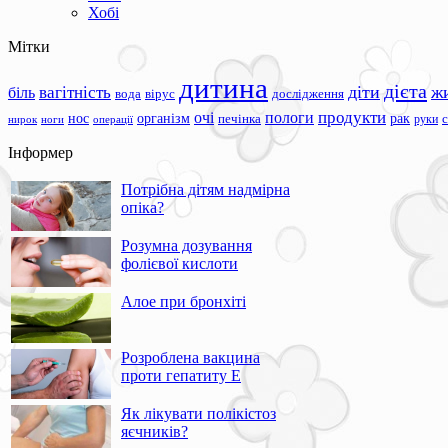
Хобі
Мітки
дитина
дієта
вагітність
діти
ж
біль
вода
вірус
дослідження
продукти
очі
пологи
нос
організм
рак
печінка
руки
ноги
операції
нирок
Інформер
Потрібна дітям надмірна
опіка?
Розумна дозування
фолієвої кислоти
Алое при бронхіті
Розроблена вакцина
проти гепатиту Е
Як лікувати полікістоз
яєчників?