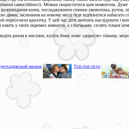
активної самостійності. Можна скористатися цим моментом. Дуже 
 розповідання казок, погладжування спинки (животика, ручок, н
діями, засинання на новому місці буде відбуватися набагато спок
щоб переселити крихітку. У цей час діти люблять наслідувати і к
і навіть у своїх окремих кімнатах, а з батьками, сплять тільки не
сходіть разом в магазин, купіть йому нове «доросле» піжаму, за
едетсадовский малюк
Тілі-тілі-тісто