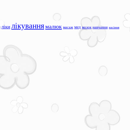
лікування
малюк
ліки
я
мед
масаж
мозок
навчання
насіння