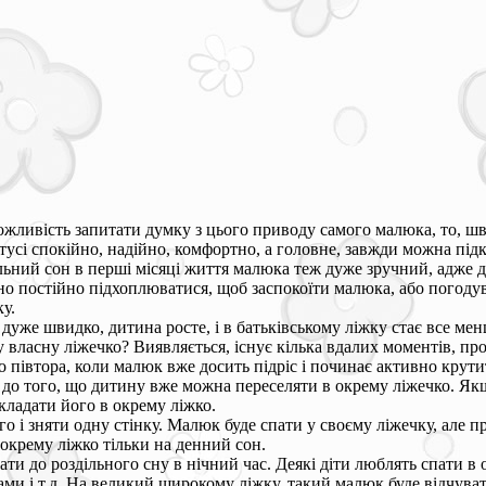
жливість запитати думку з цього приводу самого малюка, то, шви
тусі спокійно, надійно, комфортно, а головне, завжди можна під
ільний сон в перші місяці життя малюка теж дуже зручний, адже 
но постійно підхоплюватися, щоб заспокоїти малюка, або погодува
у.
дуже швидко, дитина росте, і в батьківському ліжку стає все мен
 власну ліжечко? Виявляється, існує кілька вдалих моментів, про
до півтора, коли малюк вже досить підріс і починає активно крут
до того, що дитину вже можна переселяти в окрему ліжечко. Якщ
екладати його в окрему ліжко.
 і зняти одну стінку. Малюк буде спати у своєму ліжечку, але п
окрему ліжко тільки на денний сон.
чати до роздільного сну в нічний час. Деякі діти люблять спати 
ками і т.д. На великий широкому ліжку, такий малюк буде відчува