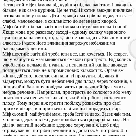
Четвертий міф: відмова від куріння під час вагітності шкодить
більше, ніж саме куріння. Це не так. Нікотин завжди викликає
інтоксикацію у плода. Діти курящих матерів народжуються
слабкі, маловесные, з схильністю до легеневих хвороб.
Міф п'ятий: під час вагітності можна пити алкогольні напої.
Якщо мова про разовому заході - одному келиху червоного
сухого вина на свято, то, так, він не зашкодить. Більш міцний
алкоголь і часте його вживання загрожує небажаними
наслідками у дитини.
Міф шостий: вагітній треба їсти все, що хочеться. Не секрет,
що у майбутніх мам міняються смакові пристрасті. Від колись
улюблених пельменів нудить, а ненависний раніше авокадо
поглинається ледь не в промислових кількостях. Організм
жінки, дійсно, посилає сигнали: ті продукти, від яких її
відвертає, можуть бути небезпечні для плода через токсинів, а
незвичайні бажання повідомляють про наявний брак яких-
небудь речовин. Наприклад, пристрасть до солоного або мелу
пояснюється нестачею кальцію, який потрібно зростаючого
плоду. Тому перш ніж гризти побілку, розкажіть про свої
примхи лікаря, він призначить вітаміни і порадить є сир.
Міф сьомий: майбутній мамі треба їсти за двох. Зазвичай тим,
хто невоздержан в їжі дуже подобається ця народна рада. На
ділі ж, вагітній необхідно здорове харчування, щоб плід
отримував всі потрібні речовини в достатку. Є потрібно 4-5
разів на день невеликими порціями. І налягати не варто на