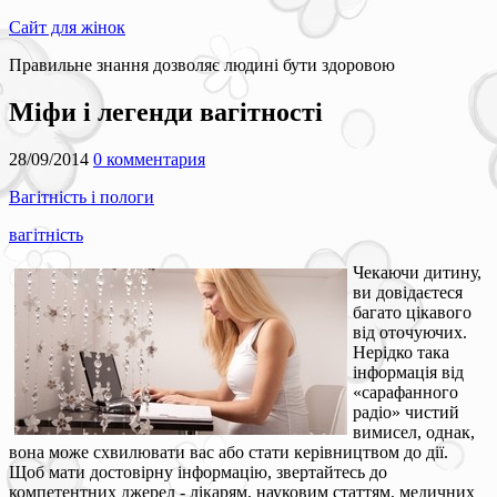
Сайт для жінок
Правильне знання дозволяє людині бути здоровою
Міфи і легенди вагітності
28/09/2014
0 комментария
Вагітність і пологи
вагітність
Чекаючи дитину,
ви довідаєтеся
багато цікавого
від оточуючих.
Нерідко така
інформація від
«сарафанного
радіо» чистий
вимисел, однак,
вона може схвилювати вас або стати керівництвом до дії.
Щоб мати достовірну інформацію, звертайтесь до
компетентних джерел - лікарям, науковим статтям, медичних