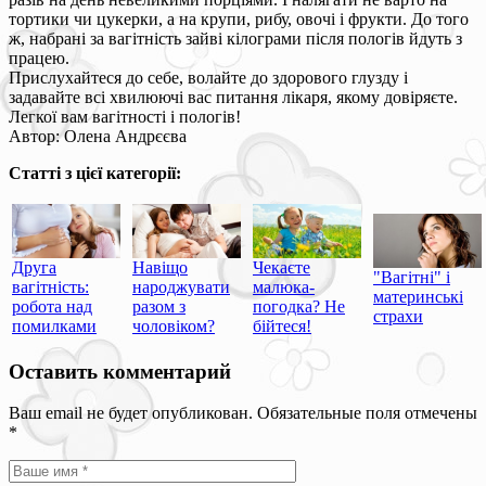
тортики чи цукерки, а на крупи, рибу, овочі і фрукти. До того
ж, набрані за вагітність зайві кілограми після пологів йдуть з
працею.
Прислухайтеся до себе, волайте до здорового глузду і
задавайте всі хвилюючі вас питання лікаря, якому довіряєте.
Легкої вам вагітності і пологів!
Автор: Олена Андрєєва
Статті з цієї категорії:
Друга
Навіщо
Чекаєте
"Вагітні" і
вагітність:
народжувати
малюка-
материнські
робота над
разом з
погодка? Не
страхи
помилками
чоловіком?
бійтеся!
Оставить комментарий
Ваш email не будет опубликован. Обязательные поля отмечены
*