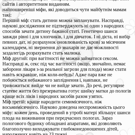
сайтів і авторитетним виданням.
найпоширеніші міфи, які доводиться чути майбутнім мамам
такі:
Перший міф: стать дитини можна запланувати. Насправді,
наукові дослідження не підтверджують ні один з народних
способів зачати дитину бажаної статі. Генетично шанси
завжди рівні і для хлопчиків, і для дівчаток. І ні дієта, ні вибір
певних дат, ні розрахунок оновлюваність крові за місячним
календарем, ні звернення до знахарів не дає можливості
заздалегідь розрахувати стать малюка.
Міф другий: при вагітності не можна займатися сексом.
Насправді ж, секс під час вагітності (якщо, звичайно, немає
заборони лікаря з-за реальної загрози для плода) може стати
навіть яскравіше, ніж коли-небудь! Адже пара вже не
побоюється небажаного запліднення і, навпаки, не
тривожиться: вийде чи не вийде зачати. До речі, регулярне
статеве життя без презерватива готує шийку матки до пологів
краще всіх ліків і народних засобів разом узятих.
Міф третій: краще народити семимісячного, ніж
восьмимісячного. Науково доведена неспроможність цього
міфу: кожен день, проведений в утробі матері збільшує шанси
плода на виживання при передчасних пологах. Зараз
пологового будинку обладнані апаратами, які дозволяють
благополучно виходжувати глибоконедоношених дітей,
народжених навіть на 23 тижні.