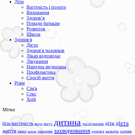
Діти
Вагітність і пологи
Виховання
Здоров’я
Поради батькам
Розвиток
Школа
Здоров'я
Дієти
Здоров'я чоловіків
Лікар відповідає
Лікування
Народна медицина
Профілактика
Спосіб життя
Різне
Сім'я
Секс
Хобі
Мітки
дитина
дієта
вагітність
діти
біль
вода
вірус
дослідження
захворювання
життя
жінки
запалення
здоров'я
кальцію
клітини
залози