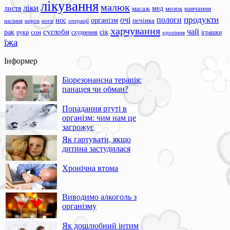
лікування
малюк
ліки
листя
мед
масаж
мозок
навчання
продукти
очі
пологи
нос
організм
печінка
ноги
операції
насіння
нирок
харчування
чай
суглоби
сік
рак
сон
руки
схуднення
іграшки
хропіння
їжа
Інформер
Біорезонансна терапія:
панацея чи обман?
Попадання ртуті в
організм: чим нам це
загрожує
Як гартувати, якщо
дитина застудилася
Хронічна втома
Виводимо алкоголь з
організму
Як дошлюбний інтим