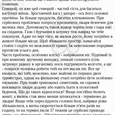
поменше.
Геморой, ох вже цей геморой - частий гість для багатьох
вагітних жінок. Зростаючий вага і запори - ось його основні
причини. Їж більше продуктів, багатих клітковиною. При
серйозних проблемах попроси призначити лікаря безпечне для
малюка ліки. Допоможуть також відвар чорносливу і пара ківі
на сніданок. Гази і бурчання в шлунку теж навряд чи тебе
покинули. Адже по мірі того, як малюк росте, йому потрібно в
животі більше місця. Щоб збільшити простір, намагайся
стояти і сидіти по можливості прямо. Їж невеликими порціями
протягом усього дня.
Часта проблема, особливо влітку - набрякання ніг. Піднімай їх
при кожному зручному випадку, уникай солоного (сіль
затримує рідину в організмі), носи підтримують колготи, а ще
- попроси чоловіка робити тобі на ніч масаж ніг. Все це
нюанси, які тобі, можливо, вже знайомі по перших двох
триместрах, однак на фінішному етапі потрібно бути особливо
пильною. При появі тривожних симптомів, не соромся
викликати лікаря додому або навіть їхати в пологовий
будинок. Що до таких відноситься? Якщо постійно болить
живіт, а малюк став явно менше штовхатися - терміново до
лікаря! Якщо тебе переслідують головні болі, набряки різко
збільшилися, а матка скорочується більше п'яти разів на
годину, то на терміні після 37 тижнів це серйозні приводи
лягти «на збереження». Обов'язково повідом свого гінеколога,