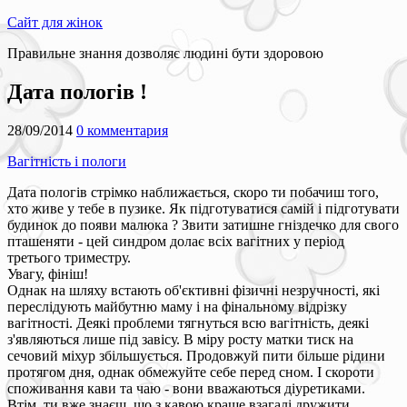
Сайт для жінок
Правильне знання дозволяє людині бути здоровою
Дата пологів !
28/09/2014
0 комментария
Вагітність і пологи
Дата пологів стрімко наближається, скоро ти побачиш того,
хто живе у тебе в пузике. Як підготуватися самій і підготувати
будинок до появи малюка ? Звити затишне гніздечко для свого
пташеняти - цей синдром долає всіх вагітних у період
третього триместру.
Увагу, фініш!
Однак на шляху встають об'єктивні фізичні незручності, які
переслідують майбутню маму і на фінальному відрізку
вагітності. Деякі проблеми тягнуться всю вагітність, деякі
з'являються лише під завісу. В міру росту матки тиск на
сечовий міхур збільшується. Продовжуй пити більше рідини
протягом дня, однак обмежуйте себе перед сном. І скороти
споживання кави та чаю - вони вважаються діуретиками.
Втім, ти вже знаєш, що з кавою краще взагалі дружити