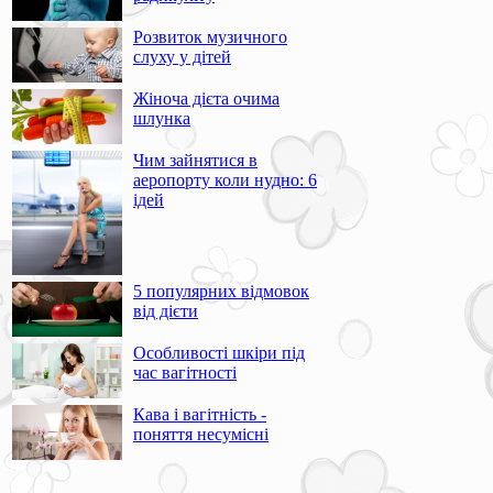
Розвиток музичного
слуху у дітей
Жіноча дієта очима
шлунка
Чим зайнятися в
аеропорту коли нудно: 6
ідей
5 популярних відмовок
від дієти
Особливості шкіри під
час вагітності
Кава і вагітність -
поняття несумісні