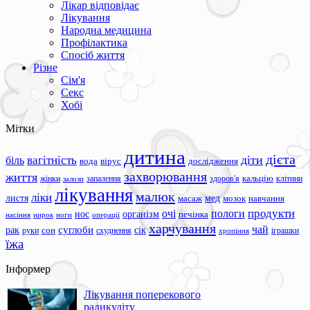
Лікар відповідає
Лікування
Народна медицина
Профілактика
Спосіб життя
Різне
Сім'я
Секс
Хобі
Мітки
дитина
дієта
вагітність
діти
біль
вода
вірус
дослідження
захворювання
життя
жінки
запалення
здоров'я
кальцію
клітини
залози
лікування
малюк
ліки
листя
мед
масаж
мозок
навчання
продукти
очі
пологи
нос
організм
печінка
ноги
операції
насіння
нирок
харчування
чай
суглоби
сік
рак
сон
руки
схуднення
іграшки
хропіння
їжа
Інформер
Лікування поперекового
радикуліту