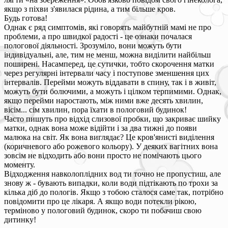
якщо з піхви з'явилася рідина, а тим більше кров.
Будь готова!
Однак є ряд симптомів, які говорять майбутній мамі не про
проблеми, а про швидкої радості - це ознаки почалася
пологової діяльності. Зрозуміло, вони можуть бути
індивідуальні, але, тим не менш, можна виділити найбільш
поширені. Насамперед, це сутички, тобто скорочення матки
через регулярні інтервали часу і поступове зменшення цих
інтервалів. Перейми можуть віддавати в спину, так і в живіт,
можуть бути болючими, а можуть і цілком терпимими. Однак,
якщо перейми наростають, між ними вже десять хвилин,
вісім... сім хвилин, пора їхати в пологовий будинок!
Часто пишуть про відхід слизової пробки, що закриває шийку
матки, однак вона може відійти і за два тижні до появи
малюка на світ. Як вона виглядає? Це кров'янисті виділення
(коричневого або рожевого кольору). У деяких вагітних вона
зовсім не відходить або вони просто не помічають цього
моменту.
Відходження навколоплідних вод ти точно не пропустиш, але
знову ж - бувають випадки, коли води підтікають по трохи за
кілька діб до пологів. Якщо з тобою сталося саме так, потрібно
повідомити про це лікаря. А якщо води потекли рікою,
терміново у пологовий будинок, скоро ти побачиш свою
дитинку!