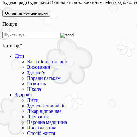
Будемо раді будь-яким Вашим висловлюванням. Ми із задоволен
Пошук
Категорії
Діти
Вагітність і пологи
Виховання
Здоров’я
Поради батькам
Розвиток
Школа
Здоров'я
Дієти
Здоров'я чоловіків
Лікар відповідає
Лікування
Народна медицина
Профілактика
Спосіб життя