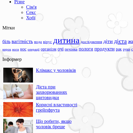
Різне
Сім'я
Секс
Хобі
Мітки
дитина
дієта
вагітність
діти
ж
біль
вода
вірус
дослідження
продукти
очі
пологи
нос
організм
рак
печінка
руки
ноги
операції
нирок
Інформер
Клімакс у чоловіків
Дієта при
захворюваннях
щитовидки
Корисні властивості
грейпфрута
Що робити, якщо
чоловік бреше