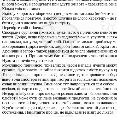
ці болі можуть нарощувати при здутті живота - характерна озн
Кілька слів про запах.
Якщо у хворого, є відрижка з неприємним запахом (вибачте за п
проявлятися повітрям, вмістом шлунка кислого характеру - це
бути один з численних видів гастриту.
Перевірте свій стілець.
Своєрідне бурчання з живота, дуже часто є причиною певної незр
життя. Добре, якщо перелічені складності можна усунути, шляхом
наприклад, капуста, чорний хліб. Однак не завжди проблему мо
захворювань (цироз печінки, хвороби товстої кишки). Крім тог
Хронічний запор - також відноситься до числа малоприємних сим
кількох років). Причин тому багато: подразнення товстої кишк
Нудота та печія «мучать» вас
Можливою причиною, тривалих за часом нападів нудоти можуть 
органів, буде зовсім не зайва виявити відсоток вмісту цукру в кр
Тепер кілька слів про печію. Дане явище здатне проявити себе
явно вона спостерігається при гастриті зі збільшеним показник
ознак виразки шлунка. Висновок тут напрошується сам собою: я
вугілля, не варто сподіватися на російський авось - негайно пр
Не варто забувати і про ще один розлад живота - блювання. Інш
блювоти може бути спільне вживання продуктів, не сумісних од
несправностей і подразнення товстої кишки, можливо наявност
В ув'язненні ще раз підкреслю, що абсолютно точний діагноз п
обстеження. Пам'ятайте про це, не відкладайте візит до лікаря.