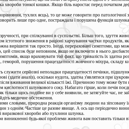
ака хвороби тонкої кишки. Якщо біль наростає перед початком де
орівняння, тухлих яєць), то це може говорити про патологічної 
 говорить лише про одне, постраждала і порушена функція шлунка
учності, при спілкуванні в суспільстві. Більш того, здуття живот
 істотного зниження в раціоні харчування частки продуктів, які 
жна вирішити так просто. Іноді, перераховані симптоми, що можу
о, цей список буде неповним, якщо не включити в нього дисбакте
птомів, якщо враховувати той факт, що тривалість їх здатна роз
и, геморой, порушення працездатності жовчного міхура, складу 
служити серйозні неполадки працездатності печінки, підшлунко
ові (здати аналіз), оскільки нудота, здатна з'являтися при цукров
, після вживання великої кількості їжі. Причиною тому може бут
ом кислотності шлункового соку. Набагато гірше, коли печія поє
к тільки щось подібне ви у себе виявили, не затягуйте час, не 
ойдіть медичне обстеження.
ими словами, природна реакція організму людини на зіпсовану їж
ин з одним. Частіше це разове явище. А ось що періодично вини
і виразкової хвороби або пухлини шлунка.
ри виникненні будь-якої проблеми живота вам поставить тільки 