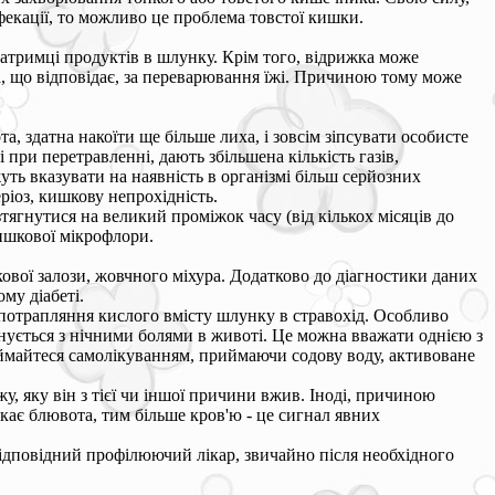
фекації, то можливо це проблема товстої кишки.
затримці продуктів в шлунку. Крім того, відрижка може
, що відповідає, за переварювання їжі. Причиною тому може
а, здатна накоїти ще більше лиха, і зовсім зіпсувати особисте
при перетравленні, дають збільшена кількість газів,
ть вказувати на наявність в організмі більш серйозних
ріоз, кишкову непрохідність.
тягнутися на великий проміжок часу (від кількох місяців до
кишкової мікрофлори.
вої залози, жовчного міхура. Додатково до діагностики даних
ому діабеті.
и потрапляння кислого вмісту шлунку в стравохід. Особливо
днується з нічними болями в животі. Це можна вважати однією з
займайтеся самолікуванням, приймаючи содову воду, активоване
у, яку він з тієї чи іншої причини вжив. Іноді, причиною
кає блювота, тим більше кров'ю - це сигнал явних
відповідний профілюючий лікар, звичайно після необхідного