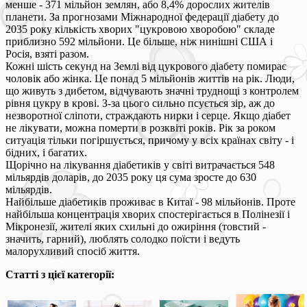
менше - 371 мільйон землян, або 8,4% дорослих жителів
планети. За прогнозами Міжнародної федерації діабету до
2035 року кількість хворих "цукровою хворобою" складе
приблизно 592 мільйони. Це більше, ніж нинішні США і
Росія, взяті разом.
Кожні шість секунд на Землі від цукрового діабету помирає
чоловік або жінка. Це понад 5 мільйонів життів на рік. Люди,
що живуть з дибетом, відчувають значні труднощі з контролем
рівня цукру в крові. З-за цього сильно псується зір, аж до
незворотної сліпоти, страждають нирки і серце. Якщо діабет
не лікувати, можна померти в розквіті років. Рік за роком
ситуація тільки погіршується, причому у всіх країнах світу - і
бідних, і багатих.
Щорічно на лікування діабетиків у світі витрачається 548
мільярдів доларів, до 2035 року ця сума зросте до 630
мільярдів.
Найбільше діабетиків проживає в Китаї - 98 мільйонів. Проте
найбільша концентрація хворих спостерігається в Полінезії і
Мікронезії, жителі яких схильні до ожиріння (товстий -
значить, гарний), люблять солодко поїсти і ведуть
малорухливий спосіб життя.
Статті з цієї категорії: