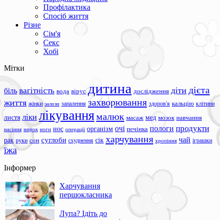
Профілактика
Спосіб життя
Різне
Сім'я
Секс
Хобі
Мітки
дитина
дієта
вагітність
діти
біль
вода
вірус
дослідження
захворювання
життя
жінки
запалення
здоров'я
кальцію
клітини
залози
лікування
малюк
ліки
листя
мед
масаж
мозок
навчання
продукти
очі
пологи
нос
організм
печінка
ноги
операції
насіння
нирок
харчування
чай
суглоби
сік
рак
сон
руки
схуднення
іграшки
хропіння
їжа
Інформер
Харчування
першокласника
Лупа? Ідіть до