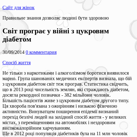
Сайт для жінок
Правильне знання дозволяє людині бути здоровою
Світ програє у війні з цукровим
діабетом
30/09/2014
0 комментария
Спосіб життя
Не тільки з наркотиками і алкоголізмом боротися виявилося
марно. Група шанованих медичних експертів визнала, що бій
з цукровим діабетом світ теж програв. Статистика свідчить,
що в 2013 році чисельність землян, які страждають діабетом,
досягла рекордної позначки - 382 мільйони чоловік.
Більшість пацієнтів живе з цукровим діабетом другого типу.
Ця хвороба пов'язана з ожирінням і низькою фізичною
активністю. Винуватцем поширення епідемії визнаний
перехід безлічі людей на західний спосіб життя - у великих
містах, з переміщеннями на автомобілях і нездоровим
висококалорійним харчуванням.
Ще в 2012 році популяція діабетиків була на 11 млн чоловік