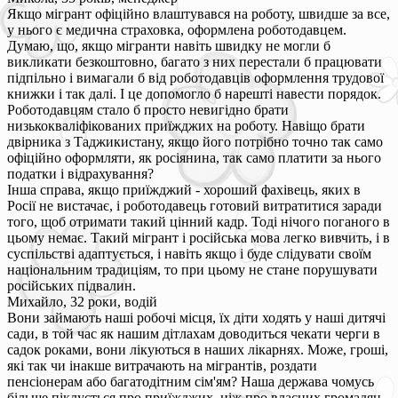
Якщо мігрант офіційно влаштувався на роботу, швидше за все,
у нього є медична страховка, оформлена роботодавцем.
Думаю, що, якщо мігранти навіть швидку не могли б
викликати безкоштовно, багато з них перестали б працювати
підпільно і вимагали б від роботодавців оформлення трудової
книжки і так далі. І це допомогло б нарешті навести порядок.
Роботодавцям стало б просто невигідно брати
низькокваліфікованих приїжджих на роботу. Навіщо брати
двірника з Таджикистану, якщо його потрібно точно так само
офіційно оформляти, як росіянина, так само платити за нього
податки і відрахування?
Інша справа, якщо приїжджий - хороший фахівець, яких в
Росії не вистачає, і роботодавець готовий витратитися заради
того, щоб отримати такий цінний кадр. Тоді нічого поганого в
цьому немає. Такий мігрант і російська мова легко вивчить, і в
суспільстві адаптується, і навіть якщо і буде слідувати своїм
національним традиціям, то при цьому не стане порушувати
російських підвалин.
Михайло, 32 роки, водій
Вони займають наші робочі місця, їх діти ходять у наші дитячі
сади, в той час як нашим дітлахам доводиться чекати черги в
садок роками, вони лікуються в наших лікарнях. Може, гроші,
які так чи інакше витрачають на мігрантів, роздати
пенсіонерам або багатодітним сім'ям? Наша держава чомусь
більше піклується про приїжджих, ніж про власних громадян.