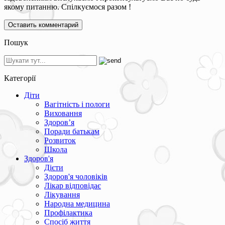
якому питанню. Спілкуємося разом !
Пошук
Категорії
Діти
Вагітність і пологи
Виховання
Здоров’я
Поради батькам
Розвиток
Школа
Здоров'я
Дієти
Здоров'я чоловіків
Лікар відповідає
Лікування
Народна медицина
Профілактика
Спосіб життя