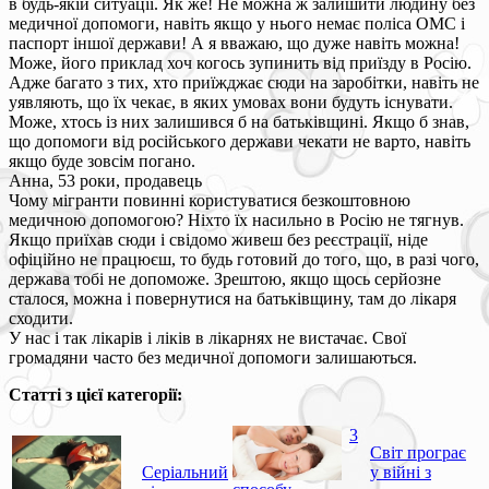
в будь-якій ситуації. Як же! Не можна ж залишити людину без
медичної допомоги, навіть якщо у нього немає поліса ОМС і
паспорт іншої держави! А я вважаю, що дуже навіть можна!
Може, його приклад хоч когось зупинить від приїзду в Росію.
Адже багато з тих, хто приїжджає сюди на заробітки, навіть не
уявляють, що їх чекає, в яких умовах вони будуть існувати.
Може, хтось із них залишився б на батьківщині. Якщо б знав,
що допомоги від російського держави чекати не варто, навіть
якщо буде зовсім погано.
Анна, 53 роки, продавець
Чому мігранти повинні користуватися безкоштовною
медичною допомогою? Ніхто їх насильно в Росію не тягнув.
Якщо приїхав сюди і свідомо живеш без реєстрації, ніде
офіційно не працюєш, то будь готовий до того, що, в разі чого,
держава тобі не допоможе. Зрештою, якщо щось серйозне
сталося, можна і повернутися на батьківщину, там до лікаря
сходити.
У нас і так лікарів і ліків в лікарнях не вистачає. Свої
громадяни часто без медичної допомоги залишаються.
Статті з цієї категорії:
3
Світ програє
Серіальний
у війні з