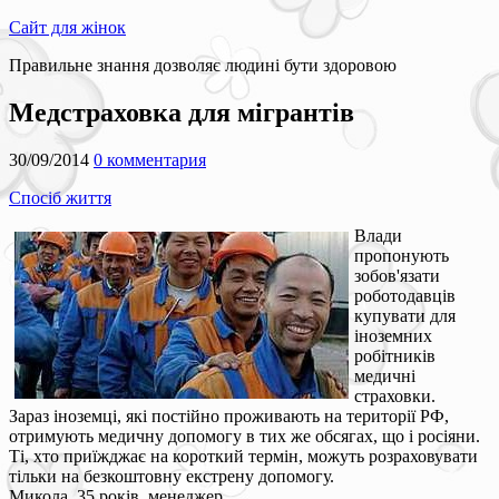
Сайт для жінок
Правильне знання дозволяє людині бути здоровою
Медстраховка для мігрантів
30/09/2014
0 комментария
Спосіб життя
Влади
пропонують
зобов'язати
роботодавців
купувати для
іноземних
робітників
медичні
страховки.
Зараз іноземці, які постійно проживають на території РФ,
отримують медичну допомогу в тих же обсягах, що і росіяни.
Ті, хто приїжджає на короткий термін, можуть розраховувати
тільки на безкоштовну екстрену допомогу.
Микола, 35 років, менеджер