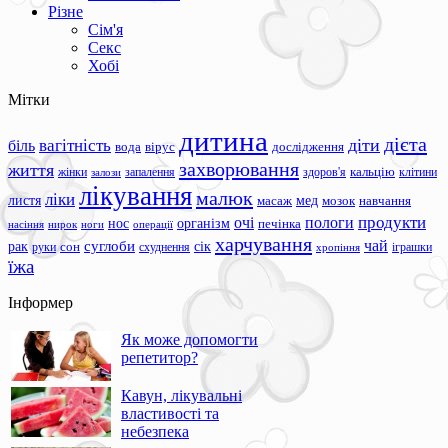
Різне
Сім'я
Секс
Хобі
Мітки
дитина
дієта
вагітність
діти
біль
вода
вірус
дослідження
захворювання
життя
жінки
запалення
здоров'я
кальцію
клітини
залози
лікування
малюк
ліки
листя
мед
масаж
мозок
навчання
продукти
очі
пологи
нос
організм
печінка
ноги
операції
насіння
нирок
харчування
чай
суглоби
сік
рак
сон
руки
схуднення
іграшки
хропіння
їжа
Інформер
Як може допомогти
репетитор?
Кавун, лікувальні
властивості та
небезпека