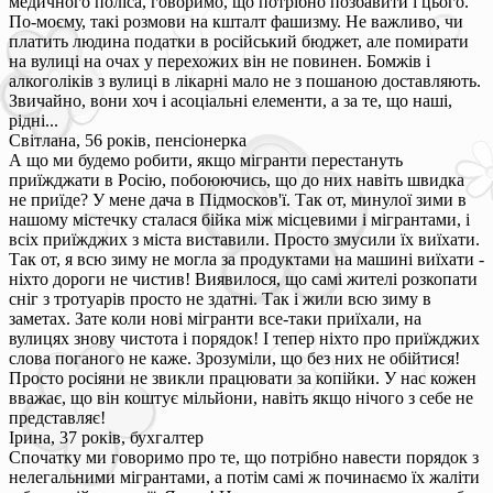
медичного поліса, говоримо, що потрібно позбавити і цього.
По-моєму, такі розмови на кшталт фашизму. Не важливо, чи
платить людина податки в російський бюджет, але помирати
на вулиці на очах у перехожих він не повинен. Бомжів і
алкоголіків з вулиці в лікарні мало не з пошаною доставляють.
Звичайно, вони хоч і асоціальні елементи, а за те, що наші,
рідні...
Світлана, 56 років, пенсіонерка
А що ми будемо робити, якщо мігранти перестануть
приїжджати в Росію, побоюючись, що до них навіть швидка
не приїде? У мене дача в Підмосков'ї. Так от, минулої зими в
нашому містечку сталася бійка між місцевими і мігрантами, і
всіх приїжджих з міста виставили. Просто змусили їх виїхати.
Так от, я всю зиму не могла за продуктами на машині виїхати -
ніхто дороги не чистив! Виявилося, що самі жителі розкопати
сніг з тротуарів просто не здатні. Так і жили всю зиму в
заметах. Зате коли нові мігранти все-таки приїхали, на
вулицях знову чистота і порядок! І тепер ніхто про приїжджих
слова поганого не каже. Зрозуміли, що без них не обійтися!
Просто росіяни не звикли працювати за копійки. У нас кожен
вважає, що він коштує мільйони, навіть якщо нічого з себе не
представляє!
Ірина, 37 років, бухгалтер
Спочатку ми говоримо про те, що потрібно навести порядок з
нелегальними мігрантами, а потім самі ж починаємо їх жаліти