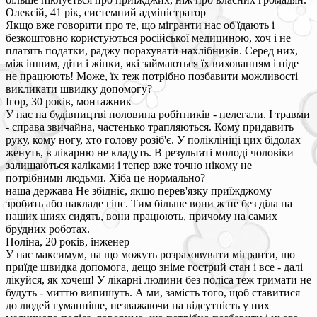
Олексій, 41 рік, системний адміністратор
Якщо вже говорити про те, що мігранти нас об'їдають і
безкоштовно користуються російської медициною, хоч і не
платять податки, раджу порахувати нахлібників. Серед них,
між іншим, діти і жінки, які займаються їх вихованням і ніде
не працюють! Може, їх теж потрібно позбавити можливості
викликати швидку допомогу?
Ігор, 30 років, монтажник
У нас на будівництві половина робітників - нелегали. І травми
- справа звичайна, частенько трапляються. Кому придавить
руку, кому ногу, хто голову розіб'є. У поліклініці цих бідолах
женуть, в лікарню не кладуть. В результаті молоді чоловіки
залишаються каліками і тепер вже точно нікому не
потрібними людьми. Хіба це нормально?
наша держава Не збідніє, якщо перев'язку приїжджому
зробить або накладе гіпс. Тим більше вони ж не без діла на
наших шиях сидять, вони працюють, причому на самих
брудних роботах.
Поліна, 20 років, інженер
У нас максимум, на що можуть розраховувати мігранти, що
приїде швидка допомога, дещо зніме гострий стан і все - далі
лікуйся, як хочеш! У лікарні людини без поліса теж тримати не
будуть - миттю випишуть. А ми, замість того, щоб ставитися
до людей гуманніше, незважаючи на відсутність у них