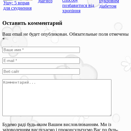
способу
діагноз
цукровим
Ушу: 5 вправ
позбавитися від
діабетом
для схуднення
хропіння
Оставить комментарий
Ваш email не будет опубликован. Обязательные поля отмечены
*
Будемо раді будь-яким Вашим висловлюванням. Ми із
задоволенням вислухаємо і проконсультуємо Вас по будь-