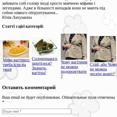
забивати собі голову іноді просто маячнею міфами і
легендами. Адже в більшості випадків вони не мають під
собою ніякого обґрунтування...
Юлія Лапушкіна
Статті з цієї категорії:
Солоненького
Міфи вагітних:
Чому вагітним
захотілося?
Стрії, або Чом
треба їсти на
не можна
Значить,
не можна
увазі
подорожувати
вагітна!
чесати живіт?
?
Оставить комментарий
Ваш email не будет опубликован. Обязательные поля отмечены
*