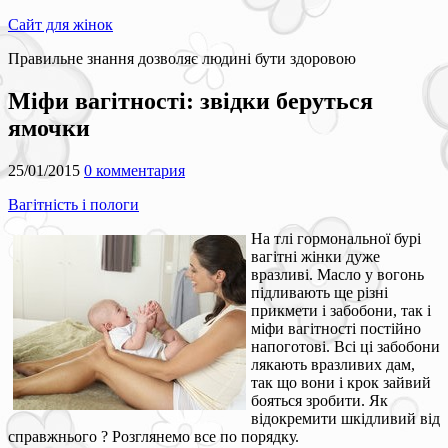
Сайт для жінок
Правильне знання дозволяє людині бути здоровою
Міфи вагітності: звідки беруться
ямочки
25/01/2015
0 комментария
Вагітність і пологи
На тлі гормональної бурі
вагітні жінки дуже
вразливі. Масло у вогонь
підливають ще різні
прикмети і забобони, так і
міфи вагітності постійно
напоготові. Всі ці забобони
лякають вразливих дам,
так що вони і крок зайвий
бояться зробити. Як
відокремити шкідливий від
справжнього ? Розглянемо все по порядку.