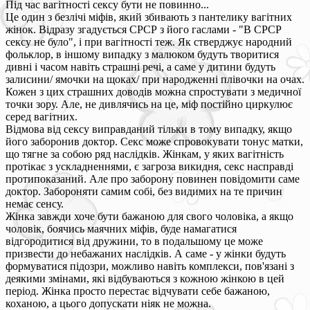
Під час вагітності сексу бути не повинно...
Це один з безлічі міфів, який збивають з пантелику вагітних
жінок. Відразу згадується СРСР з його гаслами - "В СРСР
сексу не було", і при вагітності теж. Як стверджує народний
фольклор, в іншому випадку з малюком будуть творитися
дивні і часом навіть страшні речі, а саме у дитини будуть
залисини/ ямочки на щоках/ при народженні плівочки на очах.
Кожен з цих страшних доводів можна спростувати з медичної
точки зору. Але, не дивлячись на це, міф постійно циркулює
серед вагітних.
Відмова від сексу виправданий тільки в тому випадку, якщо
його заборонив доктор. Секс може спровокувати тонус матки,
що тягне за собою ряд наслідків. Жінкам, у яких вагітність
протікає з ускладненнями, є загроза викидня, секс насправді
протипоказаний. Але про заборону повинен повідомити саме
доктор. Забороняти самим собі, без видимих на те причин
немає сенсу.
Жінка завжди хоче бути бажаною для свого чоловіка, а якщо
чоловік, боячись маячних міфів, буде намагатися
відгородитися від дружини, то в подальшому це може
призвести до небажаних наслідків. А саме - у жінки будуть
формуватися підозри, можливо навіть комплекси, пов'язані з
деякими змінами, які відбуваються з кожною жінкою в цей
період. Жінка просто перестає відчувати себе бажаною,
коханою, а цього допускати ніяк не можна.