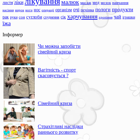
лікування
малюк
ліки
листя
мед
масаж
мозок
навчання
продукти
очі
пологи
нос
організм
печінка
ноги
операції
насіння
нирок
харчування
чай
суглоби
сік
рак
сон
руки
схуднення
іграшки
хропіння
їжа
Інформер
Чи можна запобігти
сімейний криза
Вагітність - спорт
скасовується ?
Сімейний криза
Страхітливі наслідки
раннього розвитку