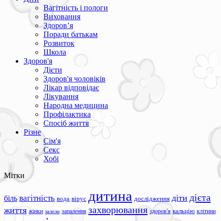
Вагітність і пологи
Виховання
Здоров’я
Поради батькам
Розвиток
Школа
Здоров'я
Дієти
Здоров'я чоловіків
Лікар відповідає
Лікування
Народна медицина
Профілактика
Спосіб життя
Різне
Сім'я
Секс
Хобі
Мітки
дитина
дієта
вагітність
діти
біль
вода
вірус
дослідження
захворювання
життя
жінки
запалення
здоров'я
кальцію
клітини
залози