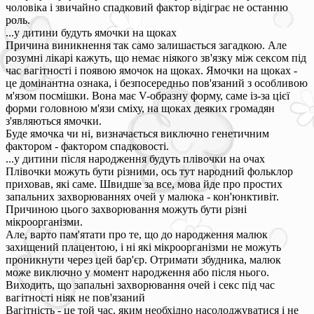
чоловіка і звичайно спадковий фактор відіграє не останню
роль.
...у дитини будуть ямочки на щоках
Причина виникнення так само залишається загадкою. Але
розумні лікарі кажуть, що немає ніякого зв'язку між сексом під
час вагітності і появою ямочок на щоках. Ямочки на щоках -
це домінантна ознака, і безпосередньо пов'язаний з особливою
м'язом посмішки. Вона має V-образну форму, саме із-за цієї
форми головною м'язи сміху, на щоках деяких громадян
з'являються ямочки.
Буде ямочка чи ні, визначається виключно генетичним
фактором - фактором спадковості.
...у дитини після народження будуть плівочки на очах
Плівочки можуть бути різними, ось тут народний фольклор
приховав, які саме. Швидше за все, мова йде про простих
запальних захворюваннях очей у малюка - кон'юнктивіт.
Причиною цього захворювання можуть бути різні
мікроорганізми.
Але, варто пам'ятати про те, що до народження малюк
захищений плацентою, і ні які мікроорганізми не можуть
проникнути через цей бар'єр. Отримати збудника, малюк
може виключно у момент народження або після нього.
Виходить, що запальні захворювання очей і секс під час
вагітності ніяк не пов'язаний
Вагітність - це той час, яким необхідно насолоджуватися і не