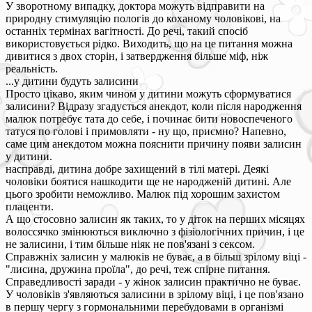
У зворотному випадку, доктора можуть відправити на
природну стимуляцію пологів до коханому чоловікові, на
останніх термінах вагітності. До речі, такий спосіб
використовується рідко. Виходить, що на це питання можна
дивитися з двох сторін, і затвердження більше міф, ніж
реальність.
...у дитини будуть залисини
Просто цікаво, яким чином у дитини можуть сформуватися
залисини? Відразу згадується анекдот, коли після народження
малюк потребує тата до себе, і починає бити новоспеченого
татуся по голові і примовляти - ну що, приємно? Напевно,
саме цим анекдотом можна пояснити причину появи залисин
у дитини.
насправді, дитина добре захищений в тілі матері. Деякі
чоловіки боятися нашкодити ще не народженій дитині. Але
цього зробити неможливо. Малюк під хорошим захистом
плаценти.
А що стосовно залисин як таких, то у діток на перших місяцях
волоссячко змінюються виключно з фізіологічних причин, і це
не залисини, і тим більше ніяк не пов'язані з сексом.
Справжніх залисин у малюків не буває, а в більш зрілому віці -
"лисина, дружина проїла", до речі, теж спірне питання.
Справедливості заради - у жінок залисин практично не буває.
У чоловіків з'являються залисини в зрілому віці, і це пов'язано
в першу чергу з гормональними перебудовами в організмі