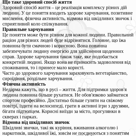
Що таке здоровий спосіб життя
Здоровий спосіб життя – це реалізація комплексу різних дій
людини. У це поняття входить здорове харчування, позитивне
мислення, фізична активність, відмова від шкідливих звичок і
сприятливий коло спілкування.
Правильне харчування
Це поняття може бути різним для кожної людини. Правильний
раціон для різних людей буде відрізнятися. Головне, що їжа
повинна бути смачною і корисною. Вона повинна
забезпечувати людину енергією для здійснення щоденних
справ. Здорове харчування також таке, яке подобається
конкретній людині. Якщо вона не приносить задоволення від
споживання, то і принесе мало користі.
Часто до здорового харчування зараховують вегетаріанство,
сироїдіння, роздільне харчування.
Фізична активність
Недарма кажуть, що в русі – життя. Для підтримки здоров'я
людина повинна більше рухатися. Не обов'язково займатися
спортом професійно. Достатньо більше гуляти на свіжому
повітрі, їздити на велосипеді, грати в активні ігри з друзями,
бігати підтюпцем. Корисні виїзди за місто, прогулянки в
скверах і парках.
Відмова від шкідливих звичок
Шкідливі звички, такі як куріння, вживання алкоголю і
наркотиків, шкідливої їжі, зовсім не поєднуються з поняттям