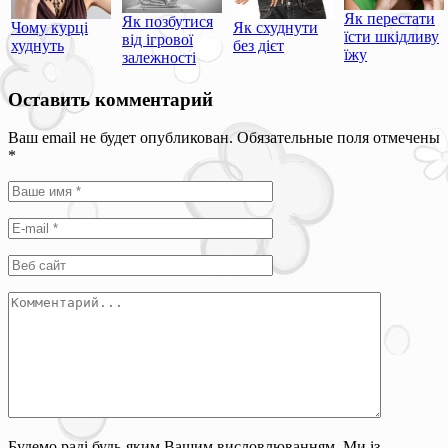
Як перестати
Як позбутися
Чому курці
Як схуднути
їсти шкідливу
від ігрової
худнуть
без дієт
їжу
залежності
Оставить комментарий
Ваш email не будет опубликован. Обязательные поля отмечены
*
Будемо раді будь-яким Вашим висловлюванням. Ми із