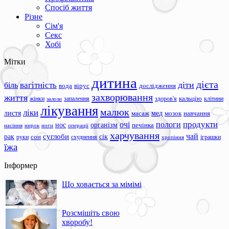
Спосіб життя
Різне
Сім'я
Секс
Хобі
Мітки
дитина
дієта
вагітність
діти
біль
вода
вірус
дослідження
захворювання
життя
жінки
запалення
здоров'я
кальцію
клітини
залози
лікування
малюк
ліки
листя
мед
масаж
мозок
навчання
продукти
очі
пологи
нос
організм
печінка
ноги
операції
насіння
нирок
харчування
чай
суглоби
сік
рак
сон
руки
схуднення
іграшки
хропіння
їжа
Інформер
Що ховається за мімімі
Розсмішіть свою
хворобу!