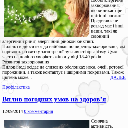
собою алергічне
захворювання,
що виникає при
цвітінні рослин.
Представлене
розлад має і інші
назви, такі як
сезонний
алергічний риніт, алергічний рінокон'юнктівіт.
Поліноз відноситься до найбільш поширених захворювань, які
сприяють розвитку загостреної чутливості організму. Дуже
часто на поліноз хворіють жінки у віці 18-40 років.
Розвиток захворювання
Пилок іноді осідає на слизових оболонках носа, очей, ротової
порожнини, а також контактує з шкірними покривами. Також
цвітень може...
ДАЛЕЕ
Профілактика
Вплив погодних умов на здоров’я
12/09/2014
0 комментария
Сонячна
активність,