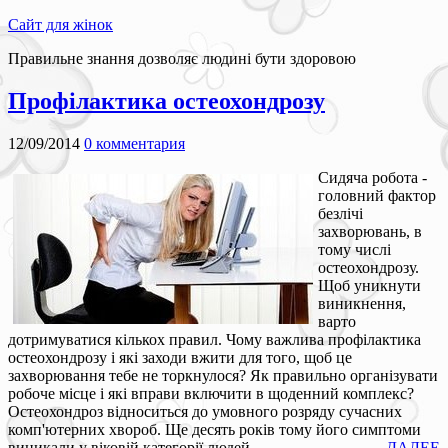
Сайт для жінок
Правильне знання дозволяє людині бути здоровою
Профілактика остеохондрозу
12/09/2014
0 комментария
Сидяча робота -
головний фактор
безлічі
захворювань, в
тому числі
остеохондрозу.
Щоб уникнути
виникнення,
варто
дотримуватися кількох правил. Чому важлива профілактика
остеохондрозу і які заходи вжити для того, щоб це
захворювання тебе не торкнулося? Як правильно організувати
робоче місце і які вправи включити в щоденний комплекс?
Остеохондроз відноситься до умовного розряду сучасних
комп'ютерних хвороб. Ще десять років тому його симптоми
виникали у віковій категорії людей...
ДАЛЕЕ