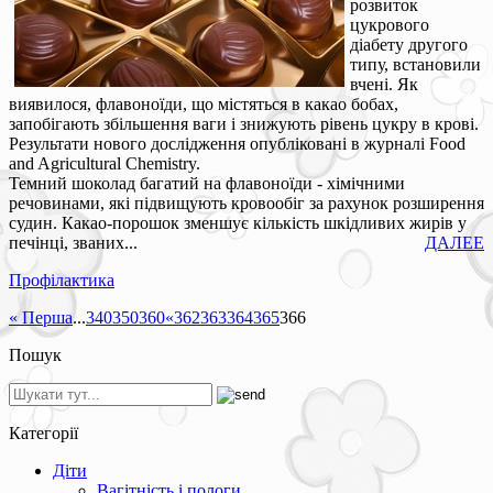
розвиток
цукрового
діабету другого
типу, встановили
вчені. Як
виявилося, флавоноїди, що містяться в какао бобах,
запобігають збільшення ваги і знижують рівень цукру в крові.
Результати нового дослідження опубліковані в журналі Food
and Agricultural Chemistry.
Темний шоколад багатий на флавоноїди - хімічними
речовинами, які підвищують кровообіг за рахунок розширення
судин. Какао-порошок зменшує кількість шкідливих жирів у
печінці, званих...
ДАЛЕЕ
Профілактика
« Перша
...
340
350
360
«
362
363
364
365
366
Пошук
Категорії
Діти
Вагітність і пологи