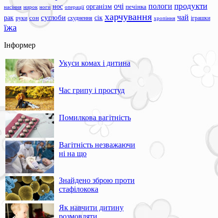
продукти
очі
пологи
нос
організм
печінка
ноги
операції
насіння
нирок
харчування
чай
суглоби
сік
рак
сон
руки
схуднення
іграшки
хропіння
їжа
Інформер
Укуси комах і дитина
Час грипу і простуд
Помилкова вагітність
Вагітність незважаючи
ні на що
Знайдено зброю проти
стафілокока
Як навчити дитину
розмовляти