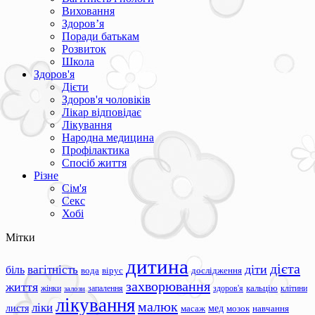
Виховання
Здоров’я
Поради батькам
Розвиток
Школа
Здоров'я
Дієти
Здоров'я чоловіків
Лікар відповідає
Лікування
Народна медицина
Профілактика
Спосіб життя
Різне
Сім'я
Секс
Хобі
Мітки
дитина
дієта
вагітність
діти
біль
вода
вірус
дослідження
захворювання
життя
жінки
запалення
здоров'я
кальцію
клітини
залози
лікування
малюк
ліки
листя
мед
масаж
мозок
навчання