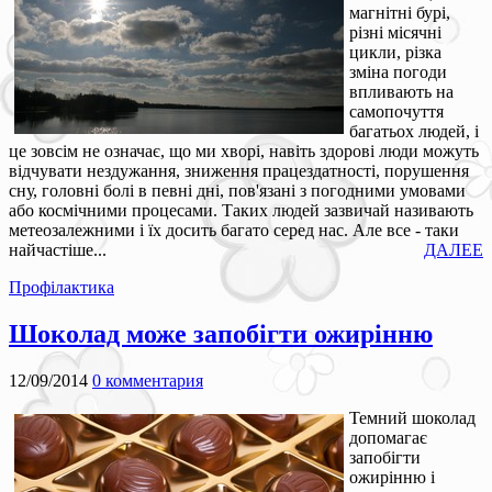
магнітні бурі,
різні місячні
цикли, різка
зміна погоди
впливають на
самопочуття
багатьох людей, і
це зовсім не означає, що ми хворі, навіть здорові люди можуть
відчувати нездужання, зниження працездатності, порушення
сну, головні болі в певні дні, пов'язані з погодними умовами
або космічними процесами. Таких людей зазвичай називають
метеозалежними і їх досить багато серед нас. Але все - таки
найчастіше...
ДАЛЕЕ
Профілактика
Шоколад може запобігти ожирінню
12/09/2014
0 комментария
Темний шоколад
допомагає
запобігти
ожирінню і